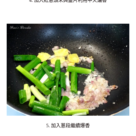
4. 加入紅蔥頭末與薑片利用中火煸香
5. 加入蔥段繼續爆香