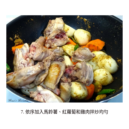
7. 依序加入馬鈴薯、紅蘿蔔和雞肉拌炒均勻