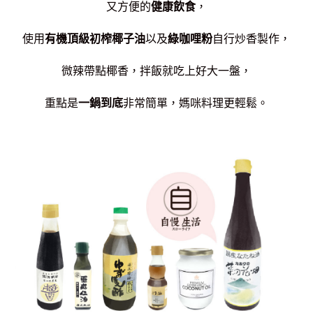
又方便的
健康飲食
，
使用
有機頂級初榨椰子油
以及
綠咖哩粉
自行炒香製作，
微辣帶點椰香，拌飯就吃上好大一盤，
重點是
一鍋到底
非常簡單，媽咪料理更輕鬆。