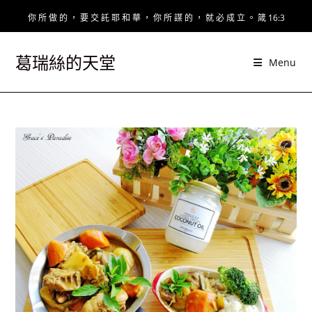
Skip
你 所 做 的 ， 要 交 託 耶 和 華 ， 你 所 謀 的 ， 就 必 成 立 。 箴 16:3
to
content
葛瑞絲的天堂
Menu