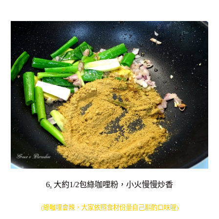
6
.
大約1/2包綠咖哩粉，小火慢慢炒香
(綠咖哩會辣，大家依照食材份量自己斟酌口味喔)