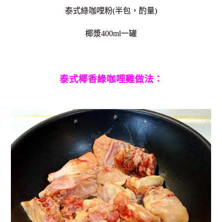
泰式綠咖哩粉(半包，酌量)
椰漿400ml一罐
泰式椰香綠咖哩雞做法：