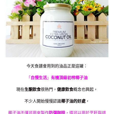
今天食譜會用到的油品正是這罐：
「
自慢生活
」
有機頂級初榨椰子油
現在
生酮飲食
很熱門，
健康飲食
概念也興起，
不少人開始慢慢認識
椰子油的好處
，
椰子油
不僅可用來製作
防彈咖啡
，還可以用於烹飪與烘