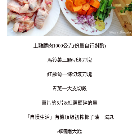
土雞腿肉1000公克(份量自行斟酌)
馬鈴薯三顆切滾刀塊
紅蘿蔔一條切滾刀塊
青蔥一大支切段
薑片約5片&紅蔥頭碎適量
「自慢生活」有機頂級初榨椰子油一湯匙
椰糖兩大匙