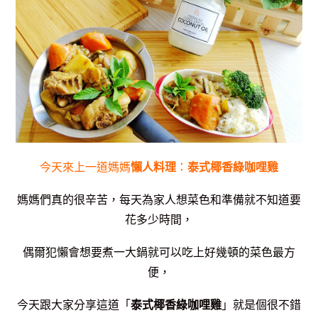
今天來上一道媽媽
懶人料理
：
泰式椰香綠咖哩雞
媽媽們真的很辛苦，每天為家人想菜色和準備就不知道要
花多少時間，
偶爾犯懶會想要
煮一大鍋就可以吃上好幾頓的菜色最方
便，
今天跟大家分享這道「
泰式椰香綠咖哩雞
」就是個很不錯