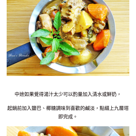
中途如果覺得湯汁太少可以酌量加入清水或鮮奶，
起鍋前加入鹽巴、椰糖調味到喜歡的鹹淡，
點綴上九層塔
即完成。