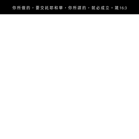
Skip
你 所 做 的 ， 要 交 託 耶 和 華 ， 你 所 謀 的 ， 就 必 成 立 。 箴 16:3
to
content