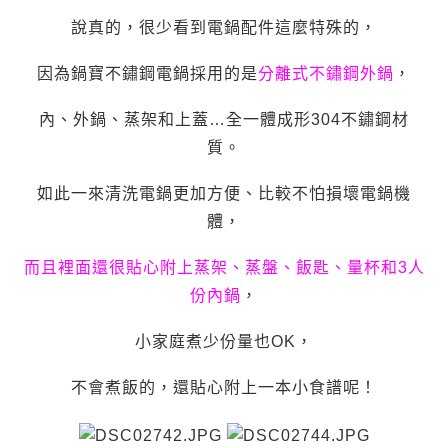
說真的，很少看到電鍋配件這麼特殊的，
因為鍋寶不鏽鋼電鍋採用的是
分離式不鏽鋼外鍋
，
內、外鍋、蒸架和上蓋…全一體成形304不鏽鋼材
質。
如此一來清洗電鍋更加方便、比較不怕損壞電鍋機
體，
而且裡面還很貼心附上蒸架、蒸盤、飯匙、量杯和3人
份內鍋
，
小家庭煮少份量也OK，
不會煮飯的，還貼心附上一本小食譜呢！