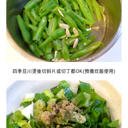
四季豆川燙後切斜片或切丁都OK(預備炊飯使用)