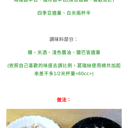
四季豆適量、
白米兩杯半
調味料部分：
糖、米酒、淺色醬油、鹽巴皆適量
(依照自己喜歡的味道去調比例，葛瑞絲使用總共加起
來差不多1/2米杯
量
<60cc>)
做法：