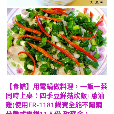
【食譜】用電鍋做料理，一飯一菜
同時上桌：四季豆鮮菇炊飯+蔥油
雞(使用ER-1181鍋寶全能不鏽鋼