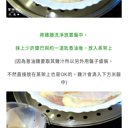
將雞腿洗淨放置盤中，
抹上少許鹽巴與約一湯匙香油後，放入蒸架上
(因為蔥油雞要取其雞汁所以另外用盤子盛裝，
不然直接放在蒸架上也是OK的，雞汁會滴入下方米飯
中)