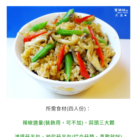
所需食材(四人份)：
辣椒適量(裝飾用，可不加)、蒜頭三大顆
鴻禧菇半包、袖珍菇半包(綜合菇類、喜歡就好)