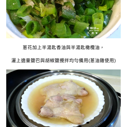
蔥花加上半湯匙香油與半湯匙橄欖油，
灑上適量鹽巴與胡椒鹽攪拌均勻備用(蔥油雞使用)