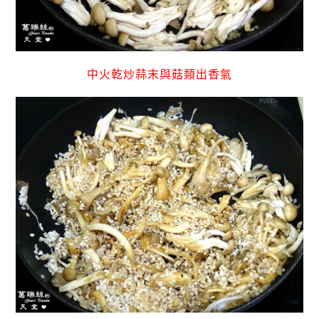
中火乾炒蒜末與菇類出香氣