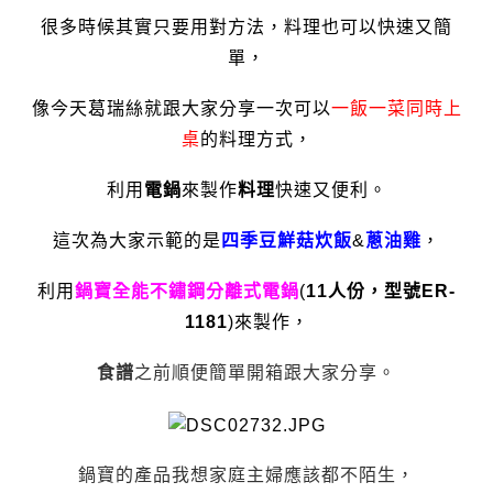
很多時候其實只要用對方法，料理也可以快速又簡
單，
像今天葛瑞絲就跟大家分享一次可以
一飯一菜同時上
桌
的料理方式，
利用
電鍋
來製作
料理
快速又便利。
這次為大家示範的是
四季豆鮮菇炊飯
&
蔥油雞
，
利用
鍋寶全能不鏽鋼分離式電鍋
(
11人份，型號
ER-
1181
)來製作，
食譜
之前順便簡單開箱跟大家分享。
鍋寶的產品我想家庭主婦應該都不陌生，