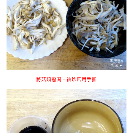
將菇類撥開、袖珍菇用手撕