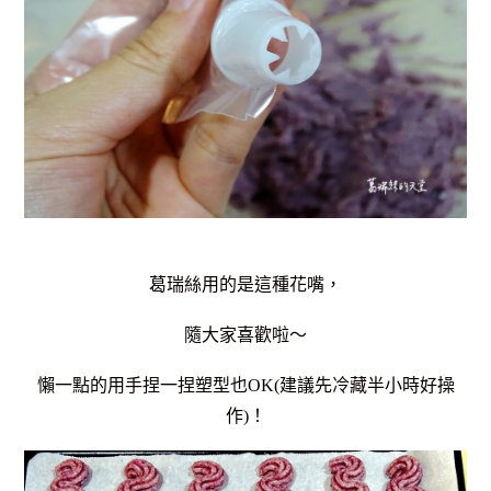
葛瑞絲用的是這種花嘴，
隨大家喜歡啦～
懶一點的用手捏一捏塑型也OK(建議先冷藏半小時好操
作)！