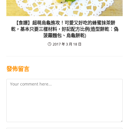
【食譜】超萌烏龜進攻！可愛又好吃的蜂蜜抹茶餅
乾，基本只要三樣材料，好記配方比例(造型餅乾：偽
菠蘿麵包、烏龜餅乾)
2017 年 3 月 18 日
發佈留言
Comment