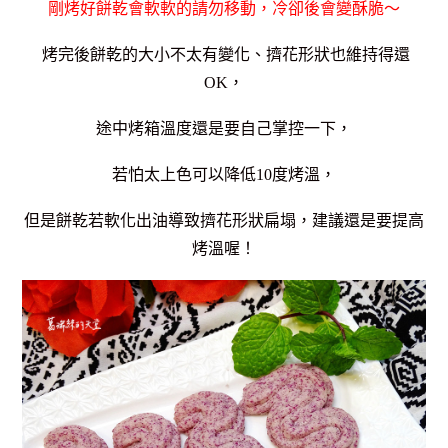
剛烤好餅乾會軟軟的請勿移動，冷卻後會變酥脆～
烤完後餅乾的大小不太有變化、擠花形狀也維持得還
OK，
途中烤箱溫度還是要自己掌控一下，
若怕太上色可以降低10度烤溫，
但是餅乾若軟化出油導致擠花形狀扁塌，建議還是要提高
烤溫喔！