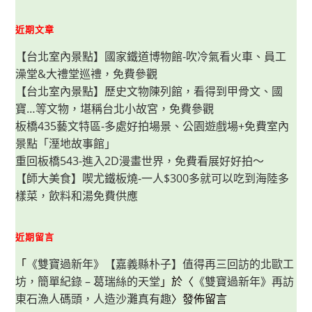
近期文章
【台北室內景點】國家鐵道博物館-吹冷氣看火車、員工
澡堂&大禮堂巡禮，免費參觀
【台北室內景點】歷史文物陳列館，看得到甲骨文、國
寶…等文物，堪稱台北小故宮，免費參觀
板橋435藝文特區-多處好拍場景、公園遊戲場+免費室內
景點「溼地故事館」
重回板橋543-進入2D漫畫世界，免費看展好好拍～
【師大美食】喫尤鐵板燒-一人$300多就可以吃到海陸多
樣菜，飲料和湯免費供應
近期留言
「
《雙寶過新年》【嘉義縣朴子】值得再三回訪的北歐工
坊，簡單紀錄 – 葛瑞絲的天堂
」於〈
《雙寶過新年》再訪
東石漁人碼頭，人造沙灘真有趣
〉發佈留言