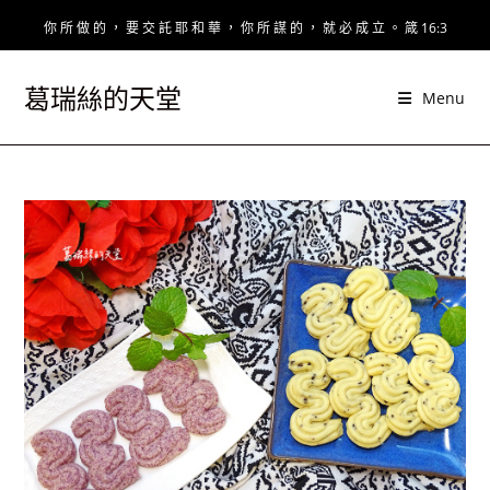
Skip
你 所 做 的 ， 要 交 託 耶 和 華 ， 你 所 謀 的 ， 就 必 成 立 。 箴 16:3
to
content
葛瑞絲的天堂
Menu