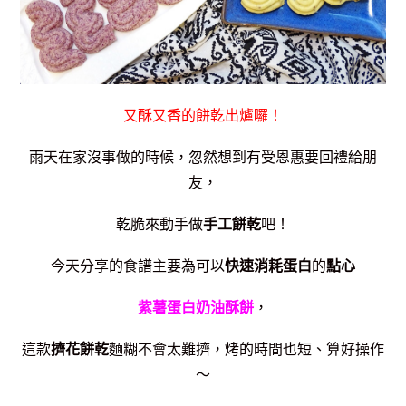
又酥又香的餅乾出爐囉！
雨天在家沒事做的時候，忽然想到有受恩惠要回禮給朋
友，
乾脆來動手做
手工餅乾
吧！
今天分享的食譜主要為可以
快速消耗蛋白
的
點心
紫薯蛋白奶油酥餅
，
這款
擠花餅乾
麵糊不會太難擠，烤的時間也短、算好操作
～