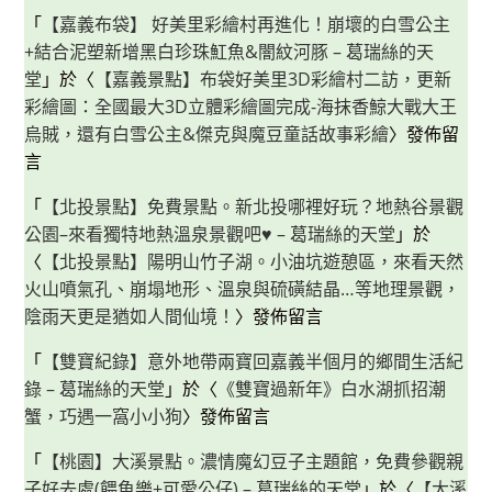
「
【嘉義布袋】 好美里彩繪村再進化！崩壞的白雪公主
+結合泥塑新增黑白珍珠魟魚&闇紋河豚 – 葛瑞絲的天
堂
」於〈
【嘉義景點】布袋好美里3D彩繪村二訪，更新
彩繪圖：全國最大3D立體彩繪圖完成-海抹香鯨大戰大王
烏賊，還有白雪公主&傑克與魔豆童話故事彩繪
〉發佈留
言
「
【北投景點】免費景點。新北投哪裡好玩？地熱谷景觀
公園–來看獨特地熱溫泉景觀吧♥ – 葛瑞絲的天堂
」於
〈
【北投景點】陽明山竹子湖。小油坑遊憩區，來看天然
火山噴氣孔、崩塌地形、溫泉與硫磺結晶…等地理景觀，
陰雨天更是猶如人間仙境！
〉發佈留言
「
【雙寶紀錄】意外地帶兩寶回嘉義半個月的鄉間生活紀
錄 – 葛瑞絲的天堂
」於〈
《雙寶過新年》白水湖抓招潮
蟹，巧遇一窩小小狗
〉發佈留言
「
【桃園】大溪景點。濃情魔幻豆子主題館，免費參觀親
子好去處(餵魚樂+可愛公仔) – 葛瑞絲的天堂
」於〈
【大溪