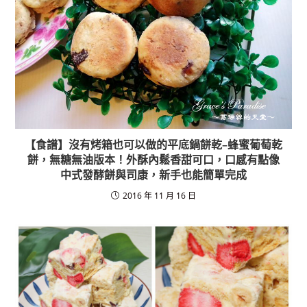
【食譜】沒有烤箱也可以做的平底鍋餅乾–蜂蜜葡萄乾
餅，無糖無油版本！外酥內鬆香甜可口，口感有點像
中式發酵餅與司康，新手也能簡單完成
2016 年 11 月 16 日