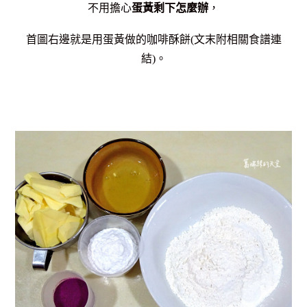
不用擔心
蛋黃剩下怎麼辦
，
首圖右邊就是用蛋黃做的咖啡酥餅(文末附相關食譜連
結)。