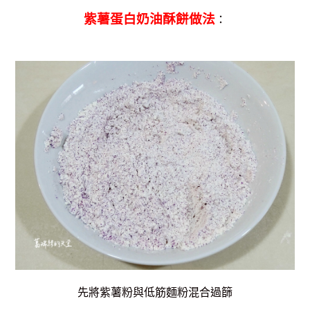
紫薯蛋白奶油酥餅做法
：
先將紫薯粉與低筋麵粉混合過篩