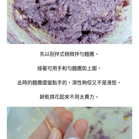
先以刮拌式稍微拌勻麵團，
接著可用手和勻麵團如上圖，
此時的麵團還蠻黏手的，濕性夠但又不是液態，
餅乾擠花起來不用太費力。