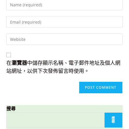
Enter
your
name
Enter
or
your
username
email
to
Enter
address
comment
your
to
website
comment
URL
(optional)
在
瀏覽器
中儲存顯示名稱、電子郵件地址及個人網
站網址，以供下次發佈留言時使用。
搜尋
搜
尋