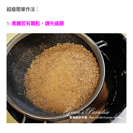
超級簡單作法：
1. 黑糖若有顆粒，請先過篩