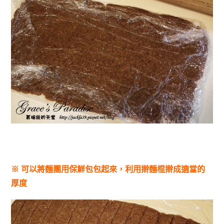
※ 可以將麵團用保鮮包包起來，利用擀麵棍擀成適當的
厚度