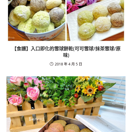
o
k
【食譜】入口即化的雪球餅乾(可可雪球/抹茶雪球/原
味)
2018 年 4 月 5 日