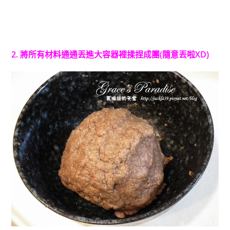
2. 將所有材料通通丟進大容器裡揉捏成團(隨意丟啦XD)