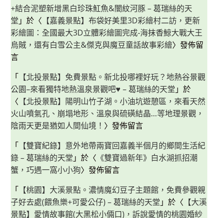
+結合泥塑新增黑白珍珠魟魚&闇紋河豚 – 葛瑞絲的天
堂
」於〈
【嘉義景點】布袋好美里3D彩繪村二訪，更新
彩繪圖：全國最大3D立體彩繪圖完成-海抹香鯨大戰大王
烏賊，還有白雪公主&傑克與魔豆童話故事彩繪
〉發佈留
言
「
【北投景點】免費景點。新北投哪裡好玩？地熱谷景觀
公園–來看獨特地熱溫泉景觀吧♥ – 葛瑞絲的天堂
」於
〈
【北投景點】陽明山竹子湖。小油坑遊憩區，來看天然
火山噴氣孔、崩塌地形、溫泉與硫磺結晶…等地理景觀，
陰雨天更是猶如人間仙境！
〉發佈留言
「
【雙寶紀錄】意外地帶兩寶回嘉義半個月的鄉間生活紀
錄 – 葛瑞絲的天堂
」於〈
《雙寶過新年》白水湖抓招潮
蟹，巧遇一窩小小狗
〉發佈留言
「
【桃園】大溪景點。濃情魔幻豆子主題館，免費參觀親
子好去處(餵魚樂+可愛公仔) – 葛瑞絲的天堂
」於〈
【大溪
景點】愛情故事館(大黑松小倆口)，訴說愛情的桃園婚紗