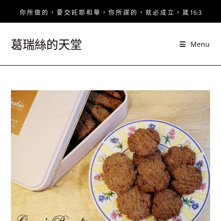
Skip
你 所 做 的 ， 要 交 託 耶 和 華 ， 你 所 謀 的 ， 就 必 成 立 。 箴 16:3
to
content
葛瑞絲的天堂
Menu