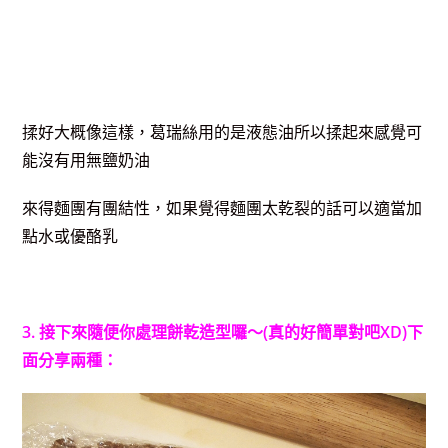
揉好大概像這樣，葛瑞絲用的是液態油所以揉起來感覺可
能沒有用無鹽奶油
來得麵團有團結性，如果覺得麵團太乾裂的話可以適當加
點水或優酪乳
3. 接下來隨便你處理餅乾造型囉～(真的好簡單對吧XD)下
面分享兩種：