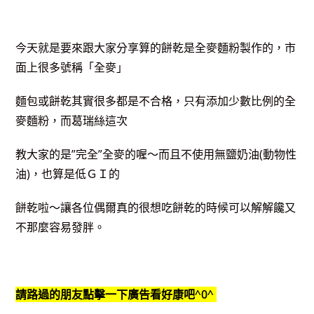
今天就是要來跟大家分享算的餅乾是全麥麵粉製作的，市
面上很多號稱「全麥」
麵包或餅乾其實很多都是不合格，只有添加少數比例的全
麥麵粉，而葛瑞絲這次
教大家的是”完全”全麥的喔～而且
不使用無鹽奶油(動物性
油)，也算是低ＧＩ的
餅乾啦～讓各位偶爾真的很想吃餅乾的時候可以解解饞
又
不那麼容易發胖。
請路過的朋友點擊一下廣告看好康吧^0^