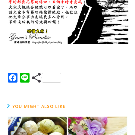
F
Li
a
n
c
e
e
YOU MIGHT ALSO LIKE
b
o