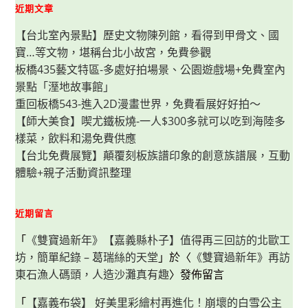
近期文章
【台北室內景點】歷史文物陳列館，看得到甲骨文、國
寶…等文物，堪稱台北小故宮，免費參觀
板橋435藝文特區-多處好拍場景、公園遊戲場+免費室內
景點「溼地故事館」
重回板橋543-進入2D漫畫世界，免費看展好好拍～
【師大美食】喫尤鐵板燒-一人$300多就可以吃到海陸多
樣菜，飲料和湯免費供應
【台北免費展覽】顛覆刻板族譜印象的創意族譜展，互動
體驗+親子活動資訊整理
近期留言
「
《雙寶過新年》【嘉義縣朴子】值得再三回訪的北歐工
坊，簡單紀錄 – 葛瑞絲的天堂
」於〈
《雙寶過新年》再訪
東石漁人碼頭，人造沙灘真有趣
〉發佈留言
「
【嘉義布袋】 好美里彩繪村再進化！崩壞的白雪公主