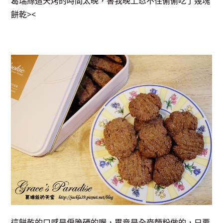
葛瑞絲這天烤的時間太晚，害我晚上忍不住偷偷吃了幾塊
餅乾><
這餅乾的口感是偏脆硬的喔，畢竟是全麥麵粉做的，只要