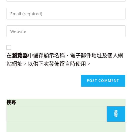
name
Enter
or
your
username
email
to
Enter
address
comment
your
to
website
comment
URL
(optional)
在
瀏覽器
中儲存顯示名稱、電子郵件地址及個人網
站網址，以供下次發佈留言時使用。
搜尋
搜
尋