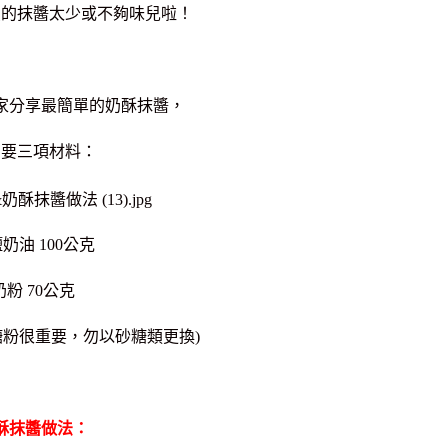
買的抹醬太少或不夠味兒啦！
家分享最簡單的奶酥抹醬，
需要三項材料：
奶油 100公克
奶粉 70公克
用糖粉很重要，勿以砂糖類更換)
酥抹醬做法：