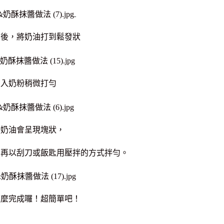
化後，將奶油打到鬆發狀
加入奶粉稍微打勻
粉奶油會呈現塊狀，
，再以刮刀或飯匙用壓拌的方式拌勻。
這麼完成囉！超簡單吧！