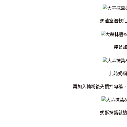
奶油室溫軟
接著
此時奶
再加入糖粉後先攪拌勻稱
奶酥抹醬就