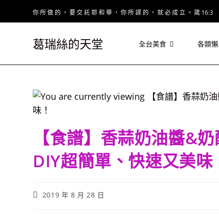
Skip
你 所 做 的 ， 要 交 託 耶 和 華 ， 你 所 謀 的 ， 就 必 成 立 。 箴 16:3
to
content
葛瑞絲的天堂
全台美食
各類懶
【食譜】香蒜奶油醬&奶
DIY超簡單、快速又美味
Post
2019 年 8 月 28 日
published: