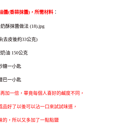
油醬(香蒜抹醬)，所需材料
：
瓣(去皮後約33公克)
奶油 150公克
砂糖一小匙
鹽巴一小匙
量再加一倍，畢竟每個人喜好的鹹度不同，
成品好了以後可以沾一口來試試味道，
味的，所以又多加了一點點鹽