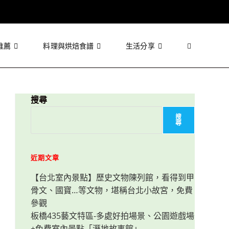
推薦
料理與烘焙食譜
生活分享
Toggle
website
搜尋
搜
尋
search
近期文章
【台北室內景點】歷史文物陳列館，看得到甲
骨文、國寶…等文物，堪稱台北小故宮，免費
參觀
板橋435藝文特區-多處好拍場景、公園遊戲場
+免費室內景點「溼地故事館」