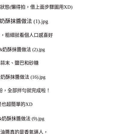
狀態(懶得拍，借上面步驟圖用XD)
末，粗細就看個人口感喜好
入蒜末、鹽巴和砂糖
粉，全部拌勻就完成啦！
是也超簡單的XD
奶油醬真的是香氣逼人，