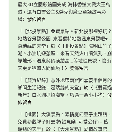
最大3D立體彩繪圖完成-海抹香鯨大戰大王烏
賊，還有白雪公主&傑克與魔豆童話故事彩
繪
〉發佈留言
「
【北投景點】免費景點。新北投哪裡好玩？
地熱谷景觀公園–來看獨特地熱溫泉景觀吧♥ –
葛瑞絲的天堂
」於〈
【北投景點】陽明山竹子
湖。小油坑遊憩區，來看天然火山噴氣孔、崩
塌地形、溫泉與硫磺結晶…等地理景觀，陰雨
天更是猶如人間仙境！
〉發佈留言
「
【雙寶紀錄】意外地帶兩寶回嘉義半個月的
鄉間生活紀錄 – 葛瑞絲的天堂
」於〈
《雙寶過
新年》白水湖抓招潮蟹，巧遇一窩小小狗
〉發
佈留言
「
【桃園】大溪景點。濃情魔幻豆子主題館，
免費參觀親子好去處(餵魚樂+可愛公仔) – 葛
瑞絲的天堂
」於〈
【大溪景點】愛情故事館