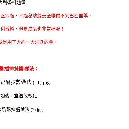
大利香料適量
最正宗啦，不過葛瑞絲去全聯買不到巴西里葉，
大利香料，但是成品也非常棒喔！
我是用了大約一大湯匙的量。
醬(香蒜抹醬)做法：
小塊後，室溫放軟化