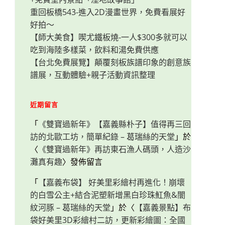
重回板橋543-進入2D漫畫世界，免費看展好
好拍～
【師大美食】喫尤鐵板燒-一人$300多就可以
吃到海陸多樣菜，飲料和湯免費供應
【台北免費展覽】顛覆刻板族譜印象的創意族
譜展，互動體驗+親子活動資訊整理
近期留言
「
《雙寶過新年》【嘉義縣朴子】值得再三回
訪的北歐工坊，簡單紀錄 – 葛瑞絲的天堂
」於
〈
《雙寶過新年》再訪東石漁人碼頭，人造沙
灘真有趣
〉發佈留言
「
【嘉義布袋】 好美里彩繪村再進化！崩壞
的白雪公主+結合泥塑新增黑白珍珠魟魚&闇
紋河豚 – 葛瑞絲的天堂
」於〈
【嘉義景點】布
袋好美里3D彩繪村二訪，更新彩繪圖：全國