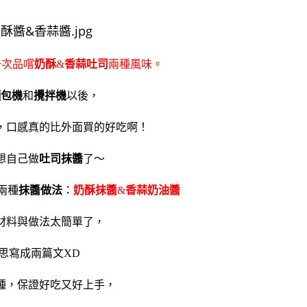
一次品嚐
奶酥
&
香蒜吐司
兩種風味。
麵包機
和
攪拌機
以後，
，口感真的比外面買的好吃啊！
想自己做
吐司抹醬
了～
兩種
抹醬做法
：
奶酥抹醬
&
香蒜奶油醬
材料與做法太簡單了，
思寫成兩篇文XD
種，保證好吃又好上手，