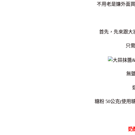
不用老是嫌外面
首先，先來跟大
只
無鹽
糖粉 50公克(使
奶