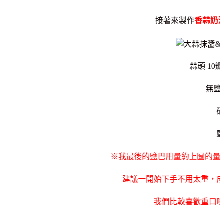
接著來製作
香蒜奶
蒜頭 10
無鹽
※我最後的鹽巴用量約上圖的
建議一開始下手不用太重，
我們比較喜歡重口