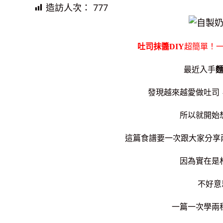
造訪人次：
777
吐司抹醬DIY
超簡單！
最近入手
發現越來越愛做吐司
所以就開始
這篇食譜要一次跟大家分享
因為實在是
不好意
一篇一次學兩