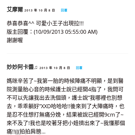
艾摩爾
2013 年 10 月 8 日
回覆
恭喜恭喜^^ 可愛小王子出現拉!!!
版主回覆：(10/09/2013 05:55:00 AM)
謝謝喔
妙妙阿卡醬♫
2013 年 10 月 8 日
回覆
媽咪辛苦了~我第一胎的時候陣痛不明顯，是到醫
院測量胎心音的時候護士說已經開4指了，我問可
不可以先讓我出去洗個頭，護士說”我哪裡也別想
去，乖乖躺好”XXD哈哈哈!!後來到了大陣痛時，也
是忍不住想打無痛分娩，結果被說已經開9cm了~
來不及了!我也是咬著牙把小妞擠出來了~我懂那個
痛!!(((拍拍肩膀…