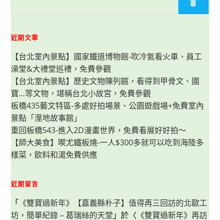
尋
近期文章
【台北室內景點】國家鐵道博物館-吹冷氣看火車、員工
澡堂&大禮堂巡禮，免費參觀
【台北室內景點】歷史文物陳列館，看得到甲骨文、國
寶…等文物，堪稱台北小故宮，免費參觀
板橋435藝文特區-多處好拍場景、公園遊戲場+免費室內
景點「溼地故事館」
重回板橋543-進入2D漫畫世界，免費看展好好拍～
【師大美食】喫尤鐵板燒-一人$300多就可以吃到海陸多
樣菜，飲料和湯免費供應
近期留言
「
《雙寶過新年》【嘉義縣朴子】值得再三回訪的北歐工
坊，簡單紀錄 – 葛瑞絲的天堂
」於〈
《雙寶過新年》再訪