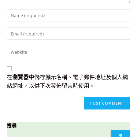
Enter
your
name
Enter
or
your
username
email
to
Enter
address
comment
your
to
website
comment
URL
(optional)
在
瀏覽器
中儲存顯示名稱、電子郵件地址及個人網
站網址，以供下次發佈留言時使用。
搜尋
搜