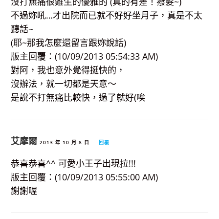
沒打無痛很難生的優雅的 (真的有差！撥髮~)
不過妳吼…才出院而已就不好好坐月子，真是不太
聽話~
(耶~那我怎麼還留言跟妳說話)
版主回覆：(10/09/2013 05:54:33 AM)
對阿，我也意外覺得挺快的，
沒辦法，就一切都是天意～
是說不打無痛比較快，過了就好(唉
艾摩爾
2013 年 10 月 8 日
回覆
恭喜恭喜^^ 可愛小王子出現拉!!!
版主回覆：(10/09/2013 05:55:00 AM)
謝謝喔