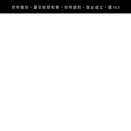
Skip
你 所 做 的 ， 要 交 託 耶 和 華 ， 你 所 謀 的 ， 就 必 成 立 。 箴 16:3
to
content