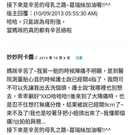
接下來是辛苦的母乳之路~葛瑞絲加油喔!!^^
版主回覆：(10/09/2013 05:55:30 AM)
哈哈，只能說為母則強，
當媽咪的真的都有辛苦過啦
妙妙阿卡醬♫
2013 年 10 月 8 日
回覆
媽咪辛苦了~我第一胎的時候陣痛不明顯，是到醫
院測量胎心音的時候護士說已經開4指了，我問可
不可以先讓我出去洗個頭，護士說”我哪裡也別想
去，乖乖躺好”XXD哈哈哈!!後來到了大陣痛時，也
是忍不住想打無痛分娩，結果被說已經開9cm了~
來不及了!我也是咬著牙把小妞擠出來了~我懂那個
痛!!(((拍拍肩膀…
接下來是辛苦的母乳之路~葛瑞絲加油喔!!^^