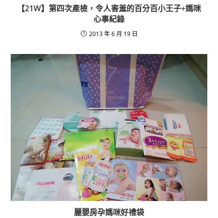
【21W】第四次產檢，令人害羞的百分百小王子+媽咪
心事紀錄
2013 年 6 月 19 日
麗嬰房孕媽咪好禮袋