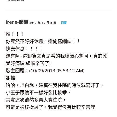
irene-頡麻
2013 年 10 月 8 日
回覆
推！！！
你竟然不好好休息，還偷寫網誌！！
快去休息！！！！
還有阿~這卸貨文真是看的我膽顫心驚阿，真的感
覺好痛喔!綾麻辛苦了!
版主回覆：(10/09/2013 05:53:12 AM)
謝推
哈哈，坦白說，這篇在我住院的時候就寫好了，
小王子跟綾不一樣好像比較乖，
其實這次雖然多帶大寶住院，
可能是被綾操過了，我覺得沒有比較辛苦哩