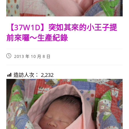
【37W1D】突如其來的小王子提
前來囉～生產紀錄
Post
2013 年 10 月 8 日
published:
造訪人次：
2,232