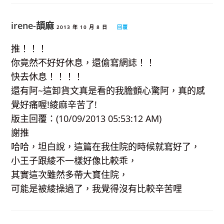
irene-頡麻
2013 年 10 月 8 日
回覆
推！！！
你竟然不好好休息，還偷寫網誌！！
快去休息！！！！
還有阿~這卸貨文真是看的我膽顫心驚阿，真的感
覺好痛喔!綾麻辛苦了!
版主回覆：(10/09/2013 05:53:12 AM)
謝推
哈哈，坦白說，這篇在我住院的時候就寫好了，
小王子跟綾不一樣好像比較乖，
其實這次雖然多帶大寶住院，
可能是被綾操過了，我覺得沒有比較辛苦哩