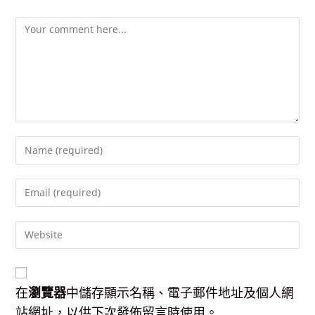
Comment
Enter
your
name
Enter
or
your
username
email
to
Enter
address
comment
your
to
website
comment
URL
(optional)
在
瀏覽器
中儲存顯示名稱、電子郵件地址及個人網
站網址，以供下次發佈留言時使用。