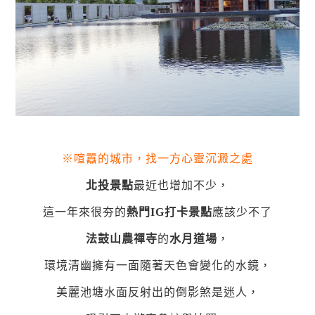
※喧囂的城市，找一方心靈沉澱之處
北投景點
最近也增加不少，
這一年來很夯的
熱門IG打卡景點
應該少不了
法鼓山農禪寺
的
水月道場
，
環境清幽擁有一面隨著天色會變化的水鏡，
美麗池塘水面反射出的倒影煞是迷人，