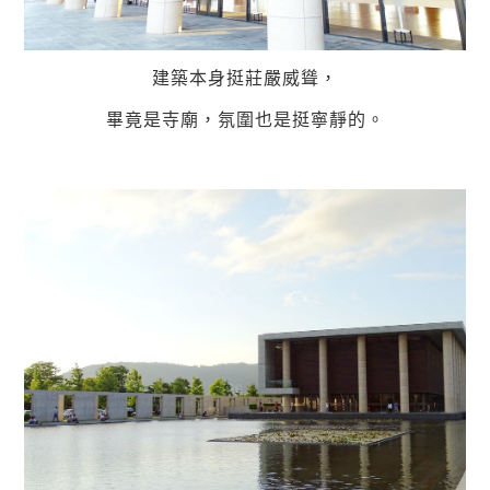
建築本身挺莊嚴威聳，
畢竟是寺廟，氛圍也是挺寧靜的。