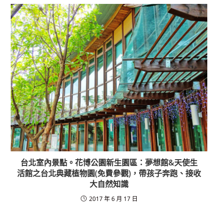
b
o
o
k
台北室內景點。花博公園新生園區：夢想館&天使生
活館之台北典藏植物園(免費參觀)，帶孩子奔跑、接收
大自然知識
2017 年 6 月 17 日