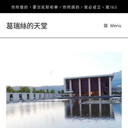
Skip
你 所 做 的 ， 要 交 託 耶 和 華 ， 你 所 謀 的 ， 就 必 成 立 。 箴 16:3
to
content
葛瑞絲的天堂
Menu