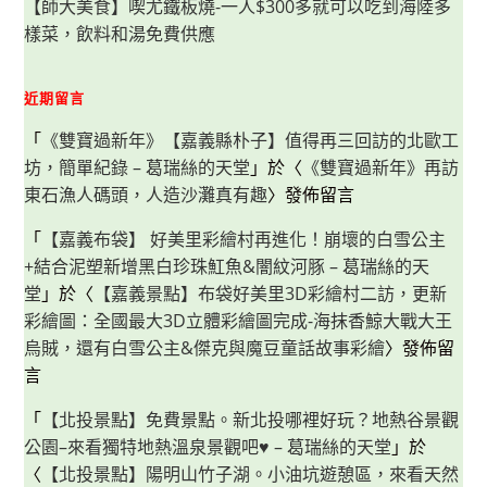
【師大美食】喫尤鐵板燒-一人$300多就可以吃到海陸多
樣菜，飲料和湯免費供應
近期留言
「
《雙寶過新年》【嘉義縣朴子】值得再三回訪的北歐工
坊，簡單紀錄 – 葛瑞絲的天堂
」於〈
《雙寶過新年》再訪
東石漁人碼頭，人造沙灘真有趣
〉發佈留言
「
【嘉義布袋】 好美里彩繪村再進化！崩壞的白雪公主
+結合泥塑新增黑白珍珠魟魚&闇紋河豚 – 葛瑞絲的天
堂
」於〈
【嘉義景點】布袋好美里3D彩繪村二訪，更新
彩繪圖：全國最大3D立體彩繪圖完成-海抹香鯨大戰大王
烏賊，還有白雪公主&傑克與魔豆童話故事彩繪
〉發佈留
言
「
【北投景點】免費景點。新北投哪裡好玩？地熱谷景觀
公園–來看獨特地熱溫泉景觀吧♥ – 葛瑞絲的天堂
」於
〈
【北投景點】陽明山竹子湖。小油坑遊憩區，來看天然