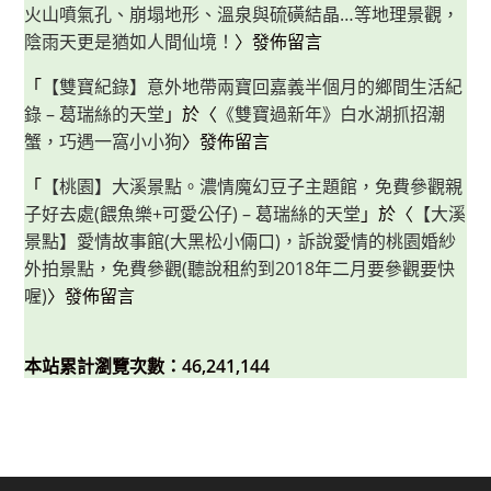
火山噴氣孔、崩塌地形、溫泉與硫磺結晶…等地理景觀，
陰雨天更是猶如人間仙境！
〉發佈留言
「
【雙寶紀錄】意外地帶兩寶回嘉義半個月的鄉間生活紀
錄 – 葛瑞絲的天堂
」於〈
《雙寶過新年》白水湖抓招潮
蟹，巧遇一窩小小狗
〉發佈留言
「
【桃園】大溪景點。濃情魔幻豆子主題館，免費參觀親
子好去處(餵魚樂+可愛公仔) – 葛瑞絲的天堂
」於〈
【大溪
景點】愛情故事館(大黑松小倆口)，訴說愛情的桃園婚紗
外拍景點，免費參觀(聽說租約到2018年二月要參觀要快
喔)
〉發佈留言
本站累計瀏覽次數：46,241,144