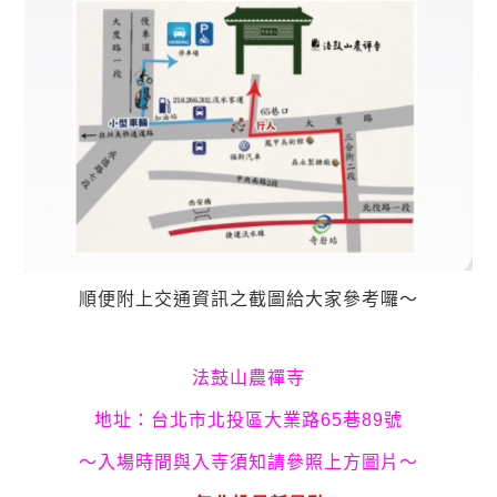
順便附上交通資訊之截圖給大家參考囉～
法鼓山農禪寺
地址：台北市北投區大業路65巷89號
～入場時間與入寺須知請參照上方圖片～