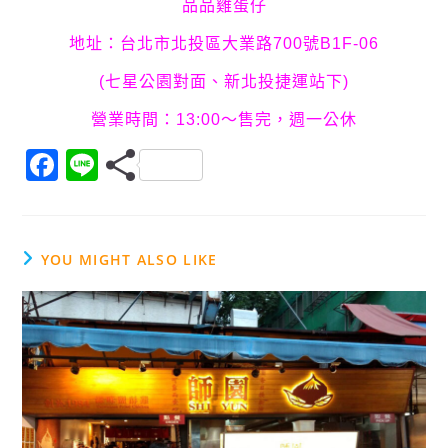
品品雞蛋仔
地址：台北市北投區大業路700號B1F-06
(七星公園對面、新北投捷運站下)
營業時間：13:00～售完，週一公休
F
Li
a
n
c
e
e
YOU MIGHT ALSO LIKE
b
o
o
k