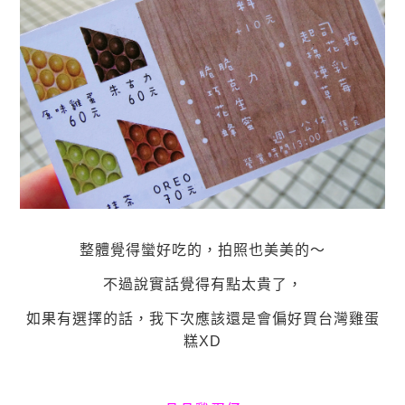
整體覺得蠻好吃的，拍照也美美的～
不過說實話覺得有點太貴了，
如果有選擇的話，我下次應該還是會偏好買台灣雞蛋
糕XD