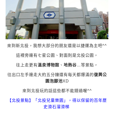
來到新北投，我想大部分的朋友還是以捷運為主吧^^
這裡旁邊有七星公園、對面則是北投公園，
往上走更有
溫泉博物館
、
地熱谷
…等景點，
往出口左手邊走大約五分鐘還有每天都爆滿的
復興公
園泡腳池
XD
來到北投玩的話這些都不能錯過喔^^
【北投景點】「北投兒童樂園」，得以保留的百年歷
史滑石溜滑梯