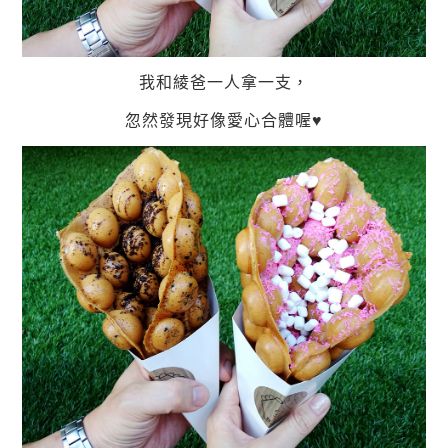
我和綾爸一人拿一支，
忽然發現好像愛心合體喔♥