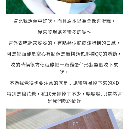
這比我想像中好吃，而且原本以為會像雞蛋糕，
後來發現還差蠻多的呢～
這外表吃起來脆脆的，有點類似脆皮雞蛋糕的口感，
可是裡面卻是空心有點像是麻糬麵包那種QQ的嚼勁，
咬的時候很方便就能把一顆雞蛋仔形狀整個咬下來
吃，
不過我覺得也要注意的就是…還蠻容易掉下來的XD
特別是棉花糖，花10元卻掉了不少，嗚嗚嗚…(當然這
是我們吃的問題