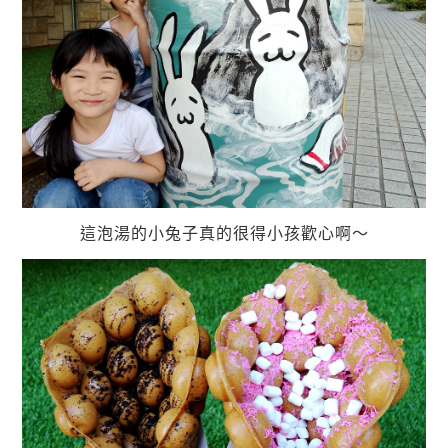
這泡湯的小兔子真的很得小孩歡心啊～