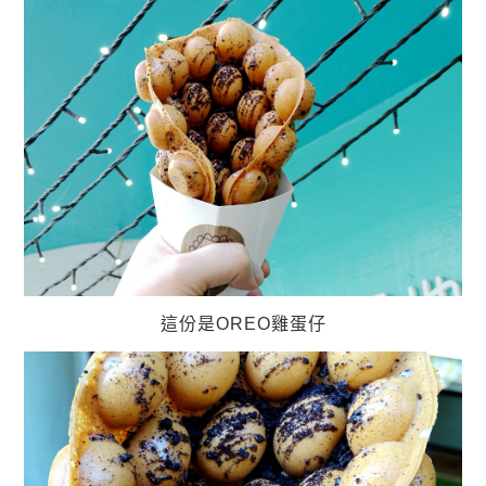
這份是OREO雞蛋仔