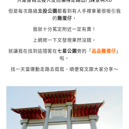
只是身為北投人反而懶得走路出門踩景啊XD
但是每次路過
北投公園
都看到有人手裡拿著很吸引我
的
雞蛋仔
，
我就十分篤定附近一定有賣！
上網爬一下文發現果然沒錯，
就讓我在找到這隱匿在
七星公園
旁的「
品品雞蛋仔
」
啦，
找一天當運動走路去逛逛、順便寫文跟大家分享～