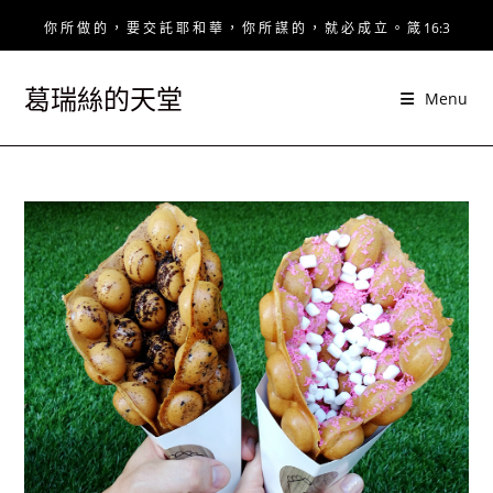
Skip
你 所 做 的 ， 要 交 託 耶 和 華 ， 你 所 謀 的 ， 就 必 成 立 。 箴 16:3
to
content
葛瑞絲的天堂
Menu