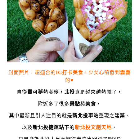
封面照片
：超適合的
IG打卡美食
，少女
心噴發到嫑嫑
的♥
自從
寶可夢
熱潮後，
北投
真是越來越熱鬧了，
附近多了很多
景點
與
美食
，
其中最新且引人注目的就是
新北投車站
重現之建築，
以及
新北投捷運站
下的
新北投文創天地
，