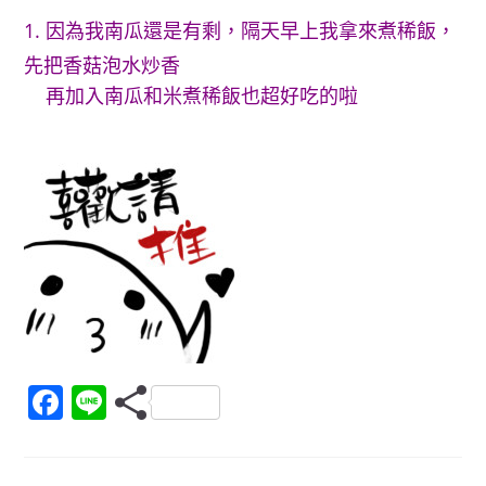
1. 因為我南瓜還是有剩，隔天早上我拿來煮稀飯，
先把香菇泡水炒香
再加入南瓜和米煮稀飯也超好吃的啦
F
Li
a
n
c
e