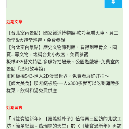
尋
近期文章
【台北室內景點】國家鐵道博物館-吹冷氣看火車、員工
澡堂&大禮堂巡禮，免費參觀
【台北室內景點】歷史文物陳列館，看得到甲骨文、國
寶…等文物，堪稱台北小故宮，免費參觀
板橋435藝文特區-多處好拍場景、公園遊戲場+免費室內
景點「溼地故事館」
重回板橋543-進入2D漫畫世界，免費看展好好拍～
【師大美食】喫尤鐵板燒-一人$300多就可以吃到海陸多
樣菜，飲料和湯免費供應
近期留言
「
《雙寶過新年》【嘉義縣朴子】值得再三回訪的北歐工
坊，簡單紀錄 – 葛瑞絲的天堂
」於〈
《雙寶過新年》再訪