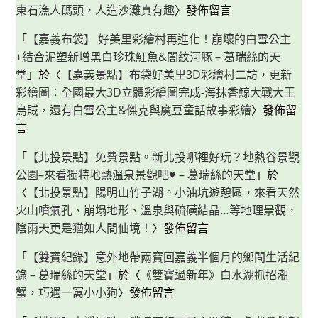
東石漁人碼頭，人造沙灘真有趣
〉發佈留言
「
【嘉義布袋】 好美里彩繪村再進化！崩壞的白雪公主
+結合泥塑新增黑白珍珠魟魚&闇紋河豚 – 葛瑞絲的天
堂
」於〈
【嘉義景點】布袋好美里3D彩繪村二訪，更新
彩繪圖：全國最大3D立體彩繪圖完成-海抹香鯨大戰大王
烏賊，還有白雪公主&傑克與魔豆童話故事彩繪
〉發佈留
言
「
【北投景點】免費景點。新北投哪裡好玩？地熱谷景觀
公園–來看獨特地熱溫泉景觀吧♥ – 葛瑞絲的天堂
」於
〈
【北投景點】陽明山竹子湖。小油坑遊憩區，來看天然
火山噴氣孔、崩塌地形、溫泉與硫磺結晶…等地理景觀，
陰雨天更是猶如人間仙境！
〉發佈留言
「
【雙寶紀錄】意外地帶兩寶回嘉義半個月的鄉間生活紀
錄 – 葛瑞絲的天堂
」於〈
《雙寶過新年》白水湖抓招潮
蟹，巧遇一窩小小狗
〉發佈留言