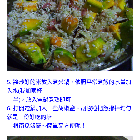
5. 將炒好的米放入煮米鍋，依照平常煮飯的水量加
入水(我加兩杯
半)，放入電鍋煮熟即可
6. 打開電鍋加入一些胡椒鹽、胡椒粒把飯攪拌均勻
就是一份好吃的培
根南瓜飯囉～簡單又方便呢！