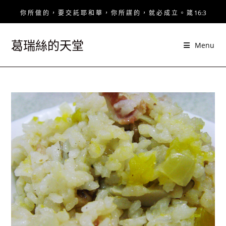
Skip
你 所 做 的 ， 要 交 託 耶 和 華 ， 你 所 謀 的 ， 就 必 成 立 。 箴 16:3
to
content
葛瑞絲的天堂
Menu