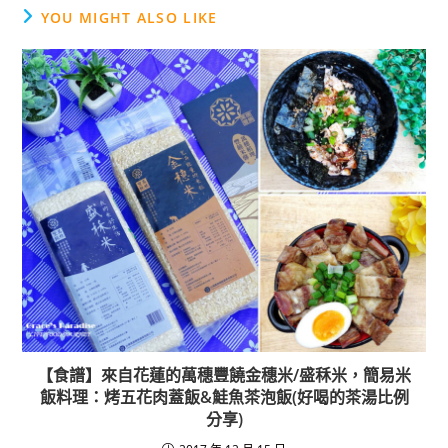
e
YOU MIGHT ALSO LIKE
b
o
o
k
【食譜】來自花蓮的萬穗豐饒金穗米/盛秝米，簡易米
飯料理：烤五花肉蓋飯&鮭魚茶泡飯(好喝的茶湯比例
分享)