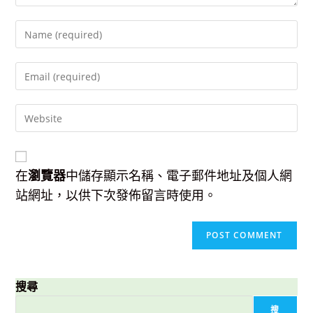
Enter
your
name
Enter
or
your
username
email
to
Enter
address
comment
your
to
website
comment
URL
(optional)
在
瀏覽器
中儲存顯示名稱、電子郵件地址及個人網
站網址，以供下次發佈留言時使用。
搜尋
搜