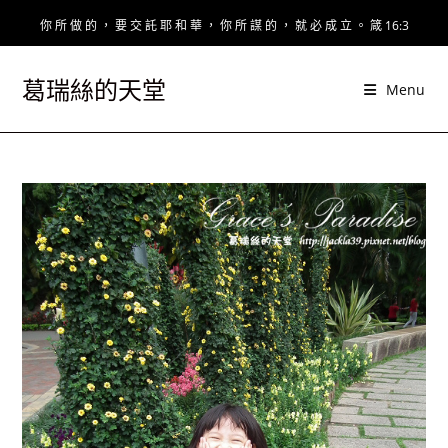
Skip
你 所 做 的 ， 要 交 託 耶 和 華 ， 你 所 謀 的 ， 就 必 成 立 。 箴 16:3
to
content
葛瑞絲的天堂
Menu