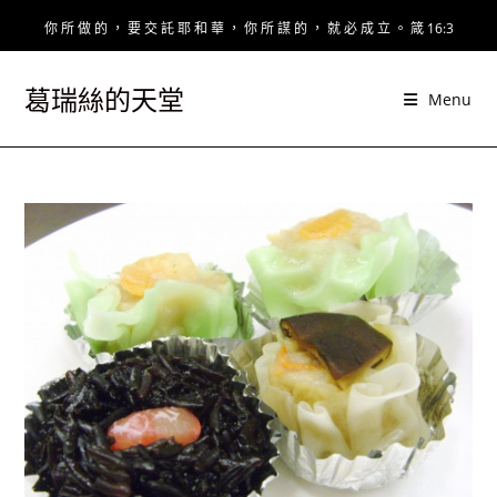
Skip
你 所 做 的 ， 要 交 託 耶 和 華 ， 你 所 謀 的 ， 就 必 成 立 。 箴 16:3
to
content
葛瑞絲的天堂
Menu