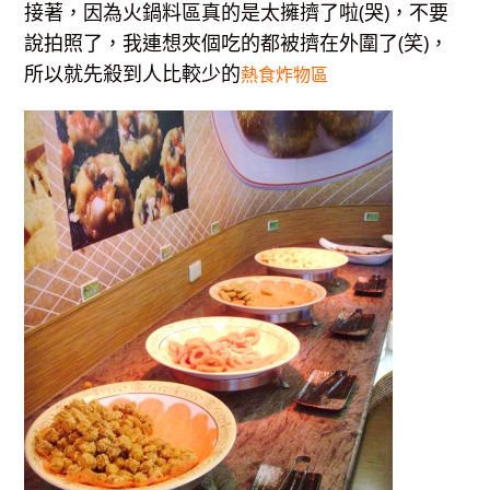
接著，因為火鍋料區真的是太擁擠了啦(哭)，不要
說拍照了，我連想夾個吃的都被擠在外圍了(笑)，
所以就先殺到人比較少的
熱食炸物區