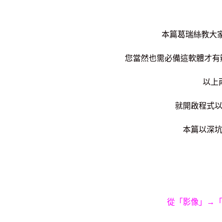
本篇葛瑞絲教大
您當然也需必備這軟體才有
以上
就開啟程式
本篇以深
從「影像」→