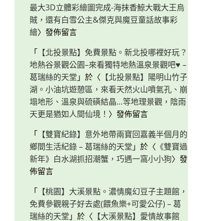
最大3D立體彩繪圖完成-海抹香鯨大戰大王烏
賊，還有白雪公主&傑克與魔豆童話故事彩
繪
〉發佈留言
「
【北投景點】免費景點。新北投哪裡好玩？
地熱谷景觀公園–來看獨特地熱溫泉景觀吧♥ –
葛瑞絲的天堂
」於〈
【北投景點】陽明山竹子
湖。小油坑遊憩區，來看天然火山噴氣孔、崩
塌地形、溫泉與硫磺結晶…等地理景觀，陰雨
天更是猶如人間仙境！
〉發佈留言
「
【雙寶紀錄】意外地帶兩寶回嘉義半個月的
鄉間生活紀錄 – 葛瑞絲的天堂
」於〈
《雙寶過
新年》白水湖抓招潮蟹，巧遇一窩小小狗
〉發
佈留言
「
【桃園】大溪景點。濃情魔幻豆子主題館，
免費參觀親子好去處(餵魚樂+可愛公仔) – 葛
瑞絲的天堂
」於〈
【大溪景點】愛情故事館