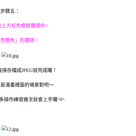
步驟五：
份上方紅色框框選項中，
加亮顏色」的選項。
接存檔成JPEG就完成囉！
像是漫畫裡面的場景對吧～
多操作練習幾次就會上手囉^0^