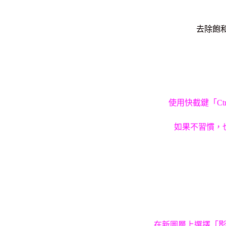
去除飽
使用快截鍵「Ct
如果不習慣，
在新圖層上選擇「