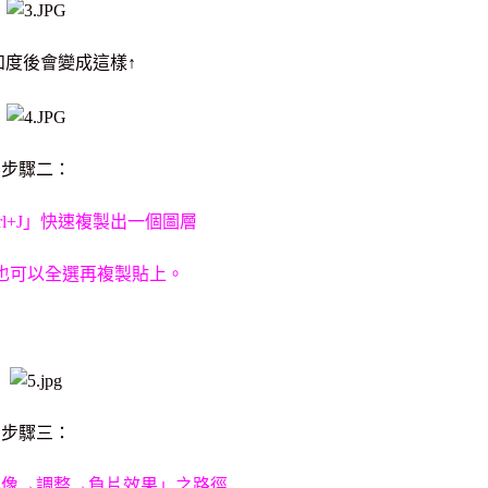
和度後會變成這樣↑
步驟二：
rl+J」快速複製出一個圖層
也可以全選再複製貼上。
步驟三：
影像→調整→負片效果」之路徑