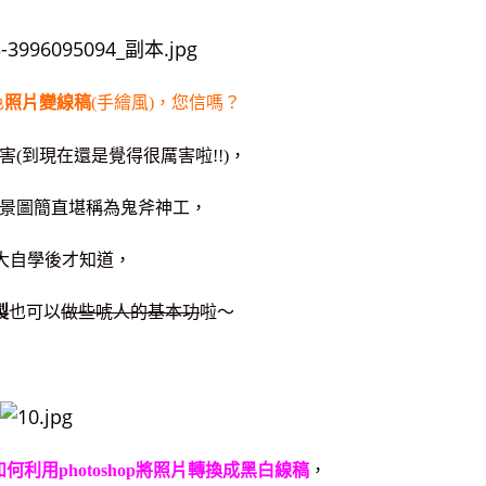
色
照片變線稿
(手繪風)，您信嗎？
(到現在還是覺得很厲害啦!!)，
景圖簡直堪稱為鬼斧神工，
大自學後才知道，
製
也可以
做些唬人的基本功
啦～
如何
利用photoshop將照片轉換成黑白線稿
，