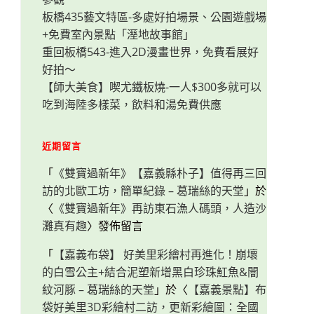
板橋435藝文特區-多處好拍場景、公園遊戲場
+免費室內景點「溼地故事館」
重回板橋543-進入2D漫畫世界，免費看展好
好拍～
【師大美食】喫尤鐵板燒-一人$300多就可以
吃到海陸多樣菜，飲料和湯免費供應
近期留言
「
《雙寶過新年》【嘉義縣朴子】值得再三回
訪的北歐工坊，簡單紀錄 – 葛瑞絲的天堂
」於
〈
《雙寶過新年》再訪東石漁人碼頭，人造沙
灘真有趣
〉發佈留言
「
【嘉義布袋】 好美里彩繪村再進化！崩壞
的白雪公主+結合泥塑新增黑白珍珠魟魚&闇
紋河豚 – 葛瑞絲的天堂
」於〈
【嘉義景點】布
袋好美里3D彩繪村二訪，更新彩繪圖：全國