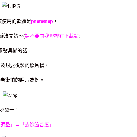
家使用的軟體是
photoshop
，
辦法開始～(
請不要問我哪裡有下載點
)
兩點具備的話，
以及想要後製的照片檔，
坑老街拍的照片為例。
步驟一：
「調整」→「去除飽合度」