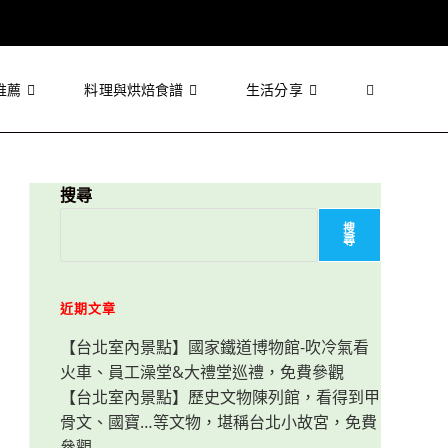
推薦
料理與烘焙食譜
生活分享
Toggle
website
搜尋
搜
尋
search
近期文章
【台北室內景點】國家鐵道博物館-吹冷氣看
火車、員工澡堂&大禮堂巡禮，免費參觀
【台北室內景點】歷史文物陳列館，看得到甲
骨文、國寶…等文物，堪稱台北小故宮，免費
參觀