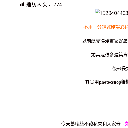
造訪人次：
774
不用一分鐘就能讓彩
以前總覺得漫畫家好厲害
尤其是很多建築背
後來長
其實用
photocshop後
今天葛瑞絲不藏私來和大家分享