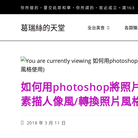
Skip
你 所 做 的 ， 要 交 託 耶 和 華 ， 你 所 謀 的 ， 就 必 成 立 。 箴 16:3
to
content
葛瑞絲的天堂
全台美食
各類懶
如何用photoshop將
素描人像風/轉換照片風格
Post
2018 年 3 月 11 日
published: