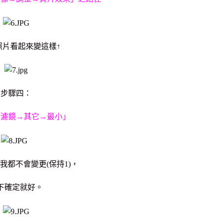
照片看起來變這樣↑
步驟四：
「濾鏡→其它→最小」
我都不會變更(保持1)，
下確定就好。