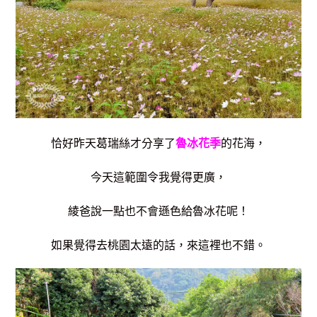
恰好昨天葛瑞絲才分享了
魯冰花季
的花海，
今天這範圍令我覺得更廣，
綾爸說一點也不會遜色給魯冰花呢！
如果覺得去桃園太遠的話，來這裡也不錯。