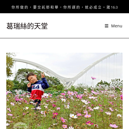
Skip
你 所 做 的 ， 要 交 託 耶 和 華 ， 你 所 謀 的 ， 就 必 成 立 。 箴 16:3
to
content
葛瑞絲的天堂
Menu