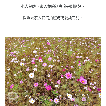
小人兒蹲下來入鏡的話高度是剛剛好，
提醒大家入花海拍照時請愛護花兒。