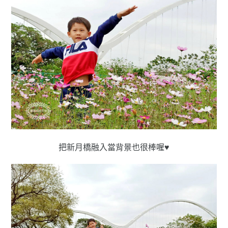
把新月橋融入當背景也很棒喔♥