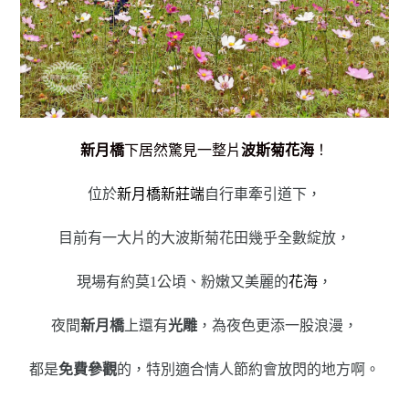
新月橋
下居然驚見一整片
波斯菊花海
！
位於
新月橋新莊端
自行車牽引道下，
目前有一大片的大波斯菊花田幾乎全數綻放，
現場有約莫1公頃、粉嫩又美麗的
花海
，
夜間
新月橋
上還有
光雕
，為夜色更添一股浪漫，
都是
免費參觀
的，特別適合情人節約會放閃的地方啊。