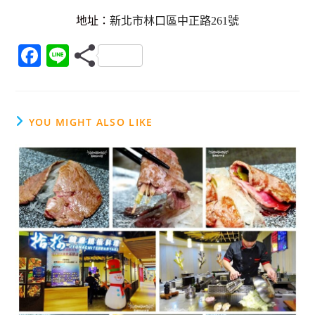
地址：
新北市林口區中正路261號
F
Li
a
n
c
e
e
YOU MIGHT ALSO LIKE
b
o
o
k