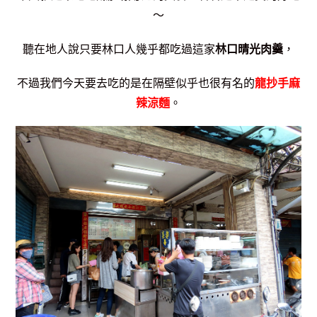
～
聽在地人說只要林口人幾乎都吃過這家
林口晴光肉羹
，
不過我們今天要去吃的是在隔壁似乎也很有名的
龍抄手麻
辣涼麵
。