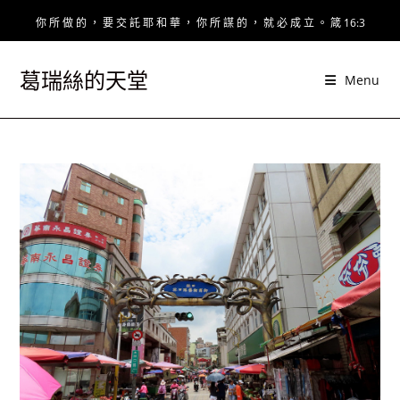
Skip
你 所 做 的 ， 要 交 託 耶 和 華 ， 你 所 謀 的 ， 就 必 成 立 。 箴 16:3
to
content
葛瑞絲的天堂
Menu