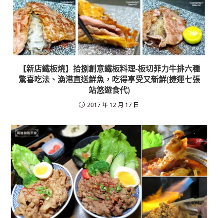
【新店鐵板燒】拾捌創意鐵板料理-板切菲力牛排六種
驚喜吃法、漁港直送鮮魚，吃得享受又新鮮(捷運七張
站悠遊食代)
2017 年 12 月 17 日