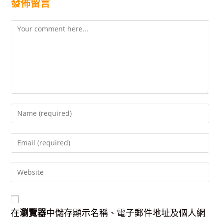
發佈留言
Comment
Enter
your
name
Enter
or
your
username
email
to
Enter
address
comment
your
to
website
comment
URL
(optional)
在
瀏覽器
中儲存顯示名稱、電子郵件地址及個人網