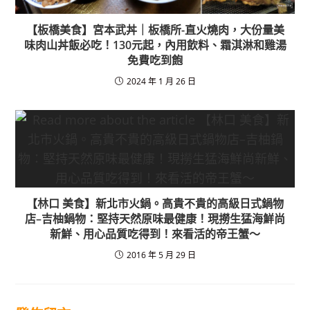
【板橋美食】宮本武丼｜板橋所-直火燒肉，大份量美
味肉山丼飯必吃！130元起，內用飲料、霜淇淋和雞湯
免費吃到飽
2024 年 1 月 26 日
【林口 美食】新北市火鍋。高貴不貴的高級日式鍋物
店–吉柚鍋物：堅持天然原味最健康！現撈生猛海鮮尚
新鮮、用心品質吃得到！來看活的帝王蟹～
2016 年 5 月 29 日