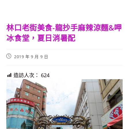
林口老街美食-龍抄手麻辣涼麵&呷
冰食堂，夏日消暑配
Post
2019 年 9 月 9 日
published:
造訪人次：
624