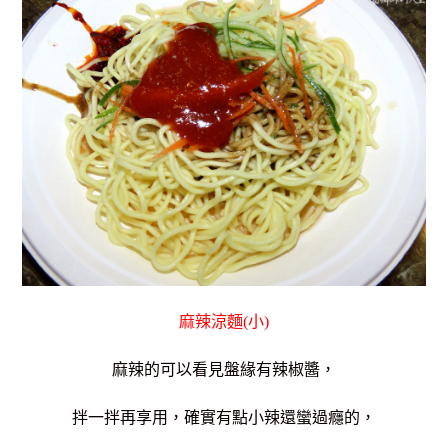
麻辣涼麵(小)
麻辣的可以看見盤緣有辣椒醬，
拌一拌再享用，確實有點小辣還蠻過癮的，