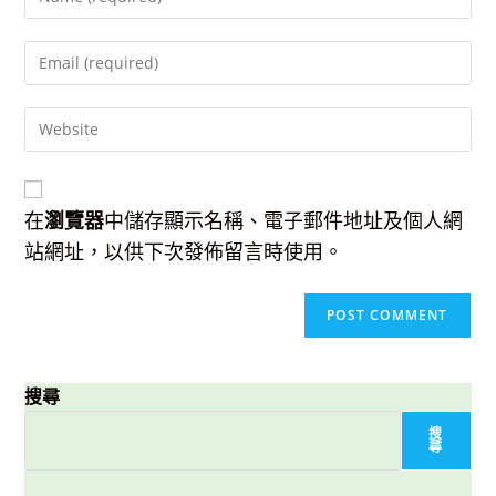
your
name
Enter
or
your
username
email
to
Enter
address
comment
your
to
website
comment
URL
(optional)
在
瀏覽器
中儲存顯示名稱、電子郵件地址及個人網
站網址，以供下次發佈留言時使用。
搜尋
搜
尋