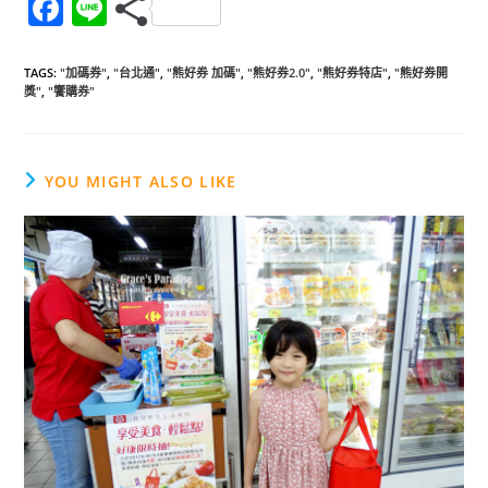
F
Li
a
n
c
e
TAGS
:
"加碼券"
,
"台北通"
,
"熊好券 加碼"
,
"熊好券2.0"
,
"熊好券特店"
,
"熊好券開
獎"
,
"饗購券"
e
b
o
YOU MIGHT ALSO LIKE
o
k