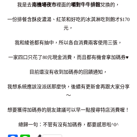
我是去
南機場夜市
裡面的
嚼對牛牛排館
兌換的，
一份排餐含酥皮濃湯、紅茶和好吃的冰淇淋吃到飽才$170
元，
我和綾爸都有抽中，所以各自消費兩客使用三張，
一家四口只花了80元現金消費，而且
都有機會拿加碼券♥
目前還沒有收到加碼券的回饋通知，
我想系統應該沒派送那麼快，後續有更新會再跟大家分享
～
想要獲得加碼券的朋友建議可以早一點搜尋特店消費喔！
總歸一句：不管有沒有加碼券，都要感恩啦^0^