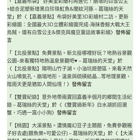
「
【嘉義布袋】 好美里彩繪村再進化！崩壞的白雪公主
+結合泥塑新增黑白珍珠魟魚&闇紋河豚 – 葛瑞絲的天
堂
」於〈
【嘉義景點】布袋好美里3D彩繪村二訪，更新
彩繪圖：全國最大3D立體彩繪圖完成-海抹香鯨大戰大王
烏賊，還有白雪公主&傑克與魔豆童話故事彩繪
〉發佈留
言
「
【北投景點】免費景點。新北投哪裡好玩？地熱谷景觀
公園–來看獨特地熱溫泉景觀吧♥ – 葛瑞絲的天堂
」於
〈
【北投景點】陽明山竹子湖。小油坑遊憩區，來看天然
火山噴氣孔、崩塌地形、溫泉與硫磺結晶…等地理景觀，
陰雨天更是猶如人間仙境！
〉發佈留言
「
【雙寶紀錄】意外地帶兩寶回嘉義半個月的鄉間生活紀
錄 – 葛瑞絲的天堂
」於〈
《雙寶過新年》白水湖抓招潮
蟹，巧遇一窩小小狗
〉發佈留言
「
【桃園】大溪景點。濃情魔幻豆子主題館，免費參觀親
子好去處(餵魚樂+可愛公仔) – 葛瑞絲的天堂
」於〈
【大溪