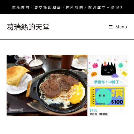
Skip
你 所 做 的 ， 要 交 託 耶 和 華 ， 你 所 謀 的 ， 就 必 成 立 。 箴 16:3
to
content
葛瑞絲的天堂
Menu