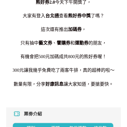
熊好券2.0
今天下午開獎了，
大家有登入
台北通
查看
熊好券中獎
了嗎？
這次還有推出
加碼券
，
只有抽中
藝文券
、
饗購券
和
運動券
的朋友，
有機會把500元加碼成共800元的熊好券喔！
300元讓我幾乎免費吃了兩客牛排，真的超棒的啦～
數量有限，分享
好康訊息
讓大家知道，要搶要快。