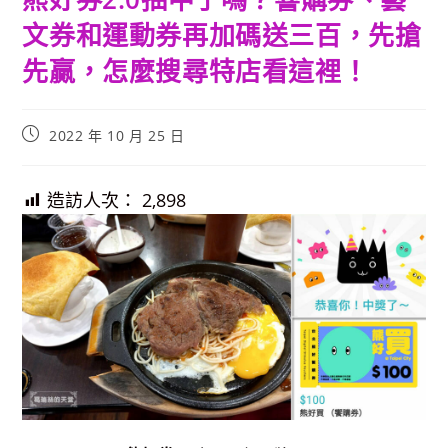
文券和運動券再加碼送三百，先搶
先贏，怎麼搜尋特店看這裡！
Post
2022 年 10 月 25 日
published:
造訪人次：
2,898