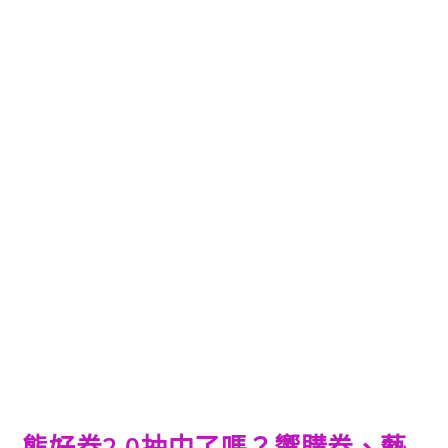
熊好券2.0抽中了嗎？響購券、藝