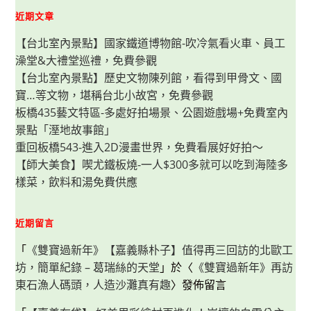
近期文章
【台北室內景點】國家鐵道博物館-吹冷氣看火車、員工
澡堂&大禮堂巡禮，免費參觀
【台北室內景點】歷史文物陳列館，看得到甲骨文、國
寶…等文物，堪稱台北小故宮，免費參觀
板橋435藝文特區-多處好拍場景、公園遊戲場+免費室內
景點「溼地故事館」
重回板橋543-進入2D漫畫世界，免費看展好好拍～
【師大美食】喫尤鐵板燒-一人$300多就可以吃到海陸多
樣菜，飲料和湯免費供應
近期留言
「
《雙寶過新年》【嘉義縣朴子】值得再三回訪的北歐工
坊，簡單紀錄 – 葛瑞絲的天堂
」於〈
《雙寶過新年》再訪
東石漁人碼頭，人造沙灘真有趣
〉發佈留言