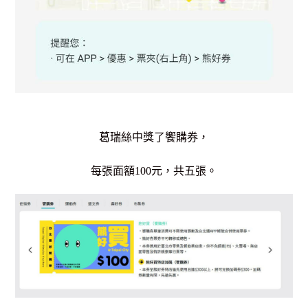
葛瑞絲中獎了饗購券，
每張面額100元，共五張。