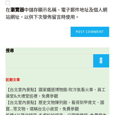
URL
(optional)
在
瀏覽器
中儲存顯示名稱、電子郵件地址及個人網
站網址，以供下次發佈留言時使用。
搜尋
搜
尋
近期文章
【台北室內景點】國家鐵道博物館-吹冷氣看火車、員工
澡堂&大禮堂巡禮，免費參觀
【台北室內景點】歷史文物陳列館，看得到甲骨文、國
寶…等文物，堪稱台北小故宮，免費參觀