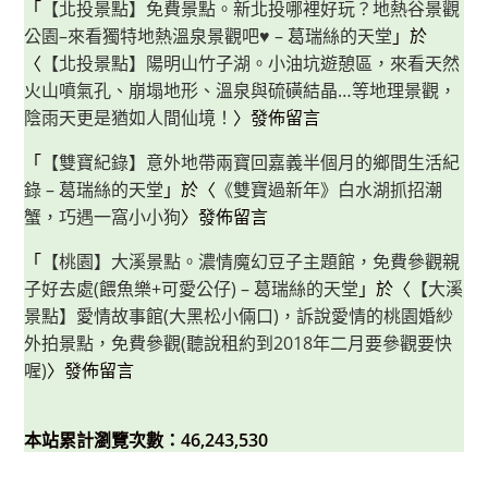
「
【北投景點】免費景點。新北投哪裡好玩？地熱谷景觀
公園–來看獨特地熱溫泉景觀吧♥ – 葛瑞絲的天堂
」於
〈
【北投景點】陽明山竹子湖。小油坑遊憩區，來看天然
火山噴氣孔、崩塌地形、溫泉與硫磺結晶…等地理景觀，
陰雨天更是猶如人間仙境！
〉發佈留言
「
【雙寶紀錄】意外地帶兩寶回嘉義半個月的鄉間生活紀
錄 – 葛瑞絲的天堂
」於〈
《雙寶過新年》白水湖抓招潮
蟹，巧遇一窩小小狗
〉發佈留言
「
【桃園】大溪景點。濃情魔幻豆子主題館，免費參觀親
子好去處(餵魚樂+可愛公仔) – 葛瑞絲的天堂
」於〈
【大溪
景點】愛情故事館(大黑松小倆口)，訴說愛情的桃園婚紗
外拍景點，免費參觀(聽說租約到2018年二月要參觀要快
喔)
〉發佈留言
本站累計瀏覽次數：46,243,530