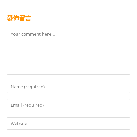
發佈留言
Comment
Enter
your
name
Enter
or
your
username
email
to
Enter
address
comment
your
to
website
comment