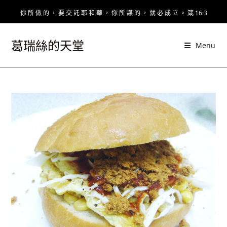
Skip
你 所 做 的 ， 要 交 託 耶 和 華 ， 你 所 謀 的 ， 就 必 成 立 。 箴 16:3
to
content
葛瑞絲的天堂
Menu