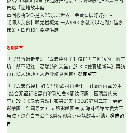
板橋435藝文特區-多處好拍場景、公園遊戲場+免費室內
景點「溼地故事館」
重回板橋543-進入2D漫畫世界，免費看展好好拍～
【師大美食】喫尤鐵板燒-一人$300多就可以吃到海陸多
樣菜，飲料和湯免費供應
近期留言
「
《雙寶過新年》【嘉義縣朴子】值得再三回訪的北歐工
坊，簡單紀錄 – 葛瑞絲的天堂
」於〈
《雙寶過新年》再訪
東石漁人碼頭，人造沙灘真有趣
〉發佈留言
「
【嘉義布袋】 好美里彩繪村再進化！崩壞的白雪公主
+結合泥塑新增黑白珍珠魟魚&闇紋河豚 – 葛瑞絲的天
堂
」於〈
【嘉義景點】布袋好美里3D彩繪村二訪，更新
彩繪圖：全國最大3D立體彩繪圖完成-海抹香鯨大戰大王
烏賊，還有白雪公主&傑克與魔豆童話故事彩繪
〉發佈留
言