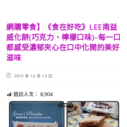
網購零食】《食在好吃》LEE南益
威化餅(巧克力、檸檬口味)–每一口
都感受濃郁夾心在口中化開的美好
滋味
Post
2015 年 12 月 13 日
published:
造訪人次：
8,904