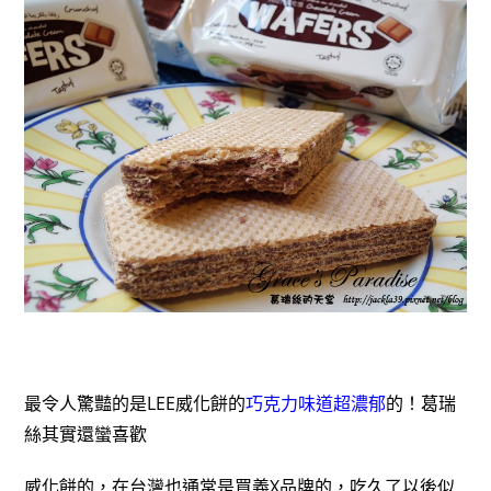
最令人驚豔的是LEE威化餅的
巧克力味道超濃郁
的！葛瑞
絲其實還蠻喜歡
威化餅的，在台灣也通常是買義X品牌的，吃久了以後似