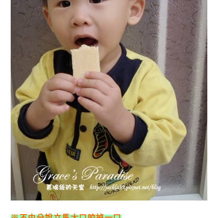
※不由分說立馬大口咬掉一口