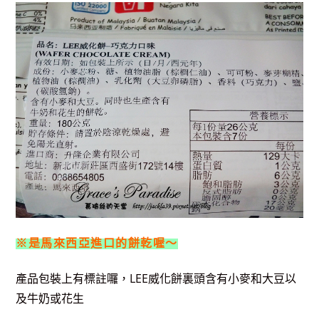
※是馬來西亞進口的餅乾喔～
產品包裝上有標註囉，LEE威化餅裏頭含有小麥和大豆以
及牛奶或花生