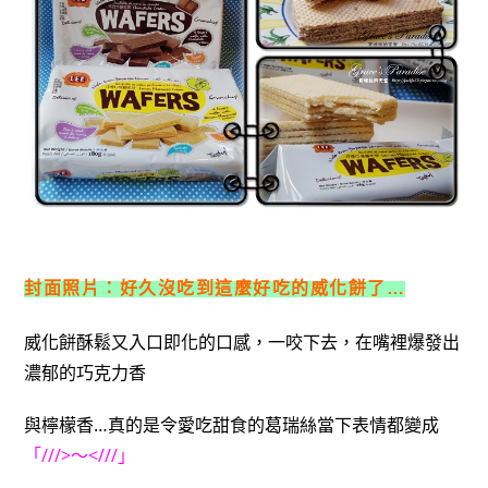
封面照片：好久沒吃到這麼好吃的威化餅了…
威化餅酥鬆又入口即化的口感，一咬下去，在嘴裡爆發出
濃郁的巧克力香
與檸檬香…真的是令愛吃甜食的葛瑞絲當下表情都變成
「///>～<///」