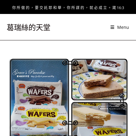
Skip
你 所 做 的 ， 要 交 託 耶 和 華 ， 你 所 謀 的 ， 就 必 成 立 。 箴 16:3
to
content
葛瑞絲的天堂
Menu