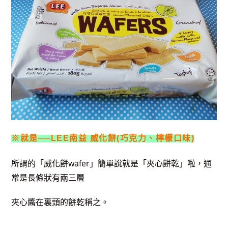
※就是──LEE南益 威化餅(巧克力、檸檬口味)
所謂的「威化餅wafer」簡單說就是「夾心餅乾」啦，通
常是長條狀有兩三層
夾心醬在裏頭的餅乾稱之。