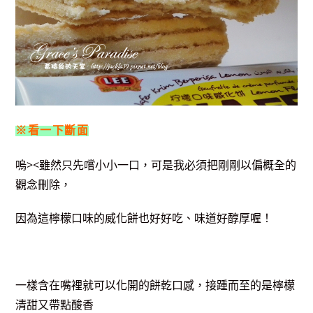
※看一下斷面
嗚><雖然只先嚐小小一口，可是我必須把剛剛以偏概全的
觀念刪除，
因為這檸檬口味的威化餅也好好吃、味道好醇厚喔！
一樣含在嘴裡就可以化開的餅乾口感，接踵而至的是檸檬
清甜又帶點酸香