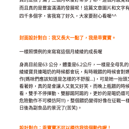
而且真的是豐富滿滿的發展呢！這篇文章圖片和文字
四千多個字，害我寫了好久，大家要耐心看喔^^
封面設計對白：我又長大一點了，我是乖寶寶。
一樣照慣例的來寫寫這個月綾綾的成長喔
身高目前是63 公分，體重是6.2公斤，一樣是全母乳
綾綾寶貝連喝奶的時候都會玩，有時親餵的時候會對媽
作(媽咪們應該知道是怎樣的不舒服…)，可是她一抬
看著妳，真的是會讓人又氣又好笑，而晚上瓶餵的時
看，雙手不停揮動、雙腳踢阿踢的，更妙的是喝奶還可
危險動作不可模仿阿!!!)，整個餵奶變得好像在征戰
日後為副食品的景況了(苦笑)。
設計對白：乖寶寶不可以模仿我這個動作喔！