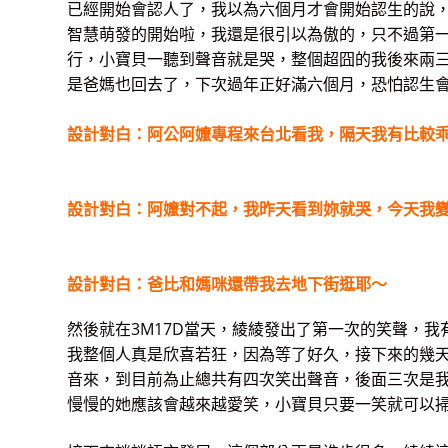
已經開始會認人了，我以為六個月才會開始認生的說
智慧萌發的開始啦，我還是很引以為傲的，只不過第
行，小寶貝一聽到聲音就是哭，整個超囧的我
後來兩
是爸媽也回去了，下次過年正好滿六個月，恐怕認生會
設計對白：阿公阿嬤專程來台北看我，隔天我有比較乖
設計對白：阿嬤對不起，我昨天看到妳就哭，今天我
設計對白：爸比和媽咪還帶我去地下街逛耶～
然後就在3M17D當天，綾綾發出了第一次的笑聲，我
我整個人真是欣喜若狂，因為等了好久，接下來的幾
音來，到目前為止總共有四次笑出聲音，後面三次是
慢慢的她應該會越來越愛笑，小寶貝只要一笑就可以