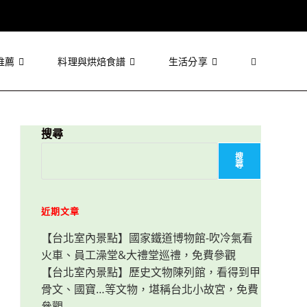
推薦
料理與烘焙食譜
生活分享
Toggle
website
搜尋
搜
尋
search
近期文章
【台北室內景點】國家鐵道博物館-吹冷氣看
火車、員工澡堂&大禮堂巡禮，免費參觀
【台北室內景點】歷史文物陳列館，看得到甲
骨文、國寶…等文物，堪稱台北小故宮，免費
參觀