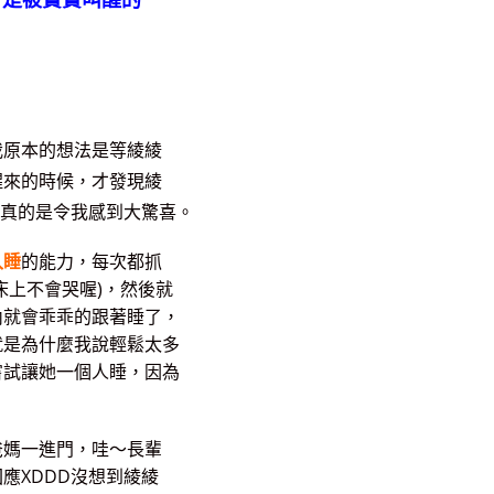
，是被寶寶叫醒的
我原本的想法是等綾綾
醒來的時候，才發現綾
這真的是令我感到大驚喜。
入睡
的能力，每次都抓
床上不會哭喔)，然後就
內就會乖乖的跟著睡了，
就是為什麼我說輕鬆太多
嘗試讓她一個人睡，因為
爸媽一進門，哇～長輩
應XDDD沒想到綾綾