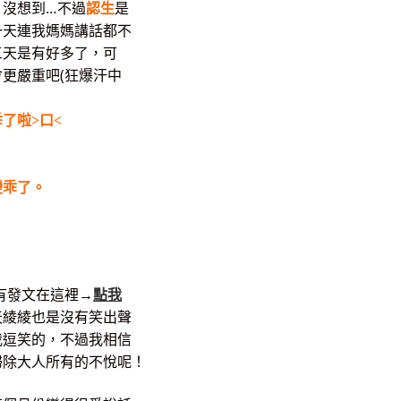
，沒想到…不過
認生
是
一天連我媽媽講話都不
三天是有好多了，可
更嚴重吧(狂爆汗中
了啦>口<
變乖了。
有發文在這裡→
點我
天綾綾也是沒有笑出聲
我逗笑的，不過我相信
掃除大人所有的不悅呢！