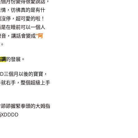
這個月份變得很愛說話，
表情，彷彿真的是有什
個沒停，超可愛的啦！
而是在睡前可以一個人
聲音，講話會變成
“阿
。
協調
的發展。
DD三個月以後的寶寶，
手就右手，整個超級上手
會舔舔握緊拳頭的大姆指
DDDD