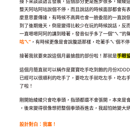
接下來談談語言發展，這個部分更是進步很多，綾綾
整天阿咕阿咕說個不停，而且說話的時候面部都會有
麼意思要傳達，有時候不高興也會一臉委屈的一直說
到了後期幾天，倒是變得比較少在玩的時候說話，反
一直嗯嗯阿阿的講到睡著，發音似乎多了一個”ㄟˊ”的
咕ㄟ”
，有時候更像是會說腹語那樣，吃著手ㄟˊ個不停
接著我就要來說這個月最搶戲的部份啦！那就是
手眼
這個月簡直就可以稱作是寶寶吃手吃到飽的月份XDD
已經可以很順利的吃手了，要吃左手就吃左手，吃右
了啦！
剛開始綾綾只會吃拳頭，指頭都還不會張開，本來是
，後來變得很像想把整個拳頭吞進去，我超怕她變大炳X
設計對白：我塞！