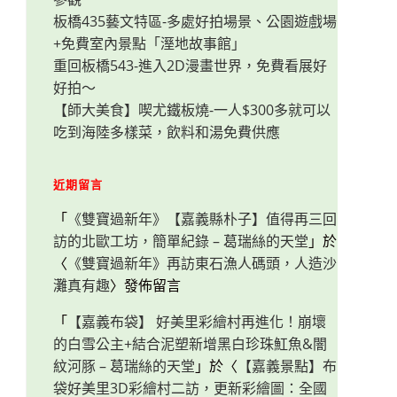
板橋435藝文特區-多處好拍場景、公園遊戲場
+免費室內景點「溼地故事館」
重回板橋543-進入2D漫畫世界，免費看展好
好拍～
【師大美食】喫尤鐵板燒-一人$300多就可以
吃到海陸多樣菜，飲料和湯免費供應
近期留言
「
《雙寶過新年》【嘉義縣朴子】值得再三回
訪的北歐工坊，簡單紀錄 – 葛瑞絲的天堂
」於
〈
《雙寶過新年》再訪東石漁人碼頭，人造沙
灘真有趣
〉發佈留言
「
【嘉義布袋】 好美里彩繪村再進化！崩壞
的白雪公主+結合泥塑新增黑白珍珠魟魚&闇
紋河豚 – 葛瑞絲的天堂
」於〈
【嘉義景點】布
袋好美里3D彩繪村二訪，更新彩繪圖：全國