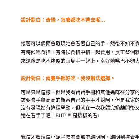
設計對白：奇怪，怎麼都吃不進去呢…
接著可以偶爾會發現她會看著自己的手，然後不知不
有時候吃食指，有時候食指中指一起食用，反正整個
來還像是吃不夠似的兩隻手一起上，幸好她嘴巴不夠
設計對白：兩隻手都好吃，我沒辦法選擇。
可是只是這樣，但是我看寶寶手冊和其他媽咪在分享
該要會手舉高高的觀察自己的手手才對阿，但是我家
沒有發現她有這種舉動，但就在一次我餵完奶離開後
她在看手了喔！BUT!!!!!!是這樣的看↓
我這才發現這小妮子怎麼會那麼聰明阿，聰明到連看手