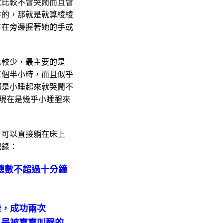
就比較不會哭鬧而且會
件的，那就是就算綾綾
有在旁邊握著她的手或
比較少，最主要的是
三個半小時，而且似乎
都是小睡起來就哭鬧不
，現在是幾乎小睡醒來
，可以直接躺在床上
記錄：
總數不超過十分鐘
睡，成功兩次