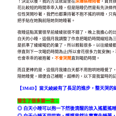
！決定以後，我的方法就是坐在
床邊裝睡陪著
，寶貝
花比較短的時間乖乖入睡，但是陪睡仍然是有先決條
任性哭鬧吵著，我們也都秉持著不抱不搖的哄睡，只
把手貼在她胸前陪她到她睡著。
夜睡這點其實很早前綾綾就很不錯了，晚上我擔心的
白天的小睡，這個月我調整了作息把喝奶時間縮短為
是抓準了綾綾喝奶的量了，所以輕鬆很多，以往綾綾
停直到下一次喝奶時間為止(所以會花很多力氣安撫)
也會乖乖的被抱著，
不會哭鬧
直到喝奶時間。
而且更棒的是，這個月我連白天都不用抱哄她睡覺了
陪她睡覺，順便自己補眠，超棒的，以下是我當時的
【3M4D】當天綾綾
有了長足的進步，整天哭的
發生了很多第一次：
◎ 白天小睡可以抱一下然後清醒的放入搖籃搖