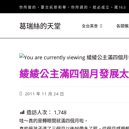
Skip
你 所 做 的 ， 要 交 託 耶 和 華 ， 你 所 謀 的 ， 就 必 成 立 。 箴 16:3
to
content
葛瑞絲的天堂
全台美食
各類懶
綾綾公主滿四個月發展太
Post
2011 年 11 月 24 日
published:
造訪人次：
1,748
哇～真的是轉眼間就滿四個月啦，
真的是孩子滿了三個月以後好帶多了耶，這個月感覺