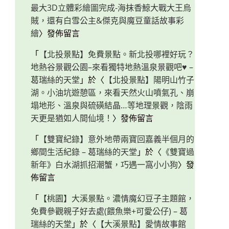
最大3D立體彩繪圖完成-海抹香鯨大戰大王烏
賊，還有白雪公主&傑克與魔豆童話故事彩
繪
〉發佈留言
「
【北投景點】免費景點。新北投哪裡好玩？
地熱谷景觀公園–來看獨特地熱溫泉景觀吧♥ –
葛瑞絲的天堂
」於〈
【北投景點】陽明山竹子
湖。小油坑遊憩區，來看天然火山噴氣孔、崩
塌地形、溫泉與硫磺結晶…等地理景觀，陰雨
天更是猶如人間仙境！
〉發佈留言
「
【雙寶紀錄】意外地帶兩寶回嘉義半個月的
鄉間生活紀錄 – 葛瑞絲的天堂
」於〈
《雙寶過
新年》白水湖抓招潮蟹，巧遇一窩小小狗
〉發
佈留言
「
【桃園】大溪景點。濃情魔幻豆子主題館，
免費參觀親子好去處(餵魚樂+可愛公仔) – 葛
瑞絲的天堂
」於〈
【大溪景點】愛情故事館