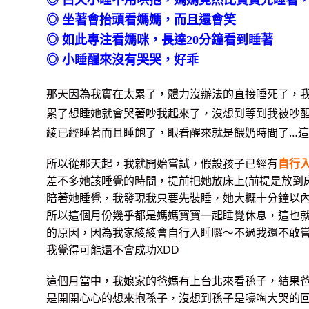
◎ 白天小睡不用哄抱，媽媽竟然比寶寶先睡著
◎ 坐著會抬頭看媽媽，而且還會笑
◎ 如此專注看媽咪，長達
20
分鐘看到睡著
◎ 小睡醒來沒有哭哭，好乖
那天因為我實在太累了，體力沒辦法的直接睡死了，
累了想睡她就會哭著吵我起來了，沒想到等到我被吵
綾已經睡著而且睡飽了，眼看醒來就是餵奶時間了…
所以從那天起，我就開始嘗試，假設孩子已經有
自行
差不多她該睡覺的時間，提前把她放床上(前提是放到
陪著她睡覺，我發現我只要先裝睡，她大概十分鐘以
所以這個月份幾乎都是媽媽寶寶一起睡覺休息，這也
的原因，因為我家綾綾會自行入睡囉～不過我還不敢
我覺得可能還不會成功XDD
這個月當中，我娘家的爸媽有上台北來看孫子，結果
是開開心心的想來抱孫子，沒想到孫子是嚎啕大哭的回