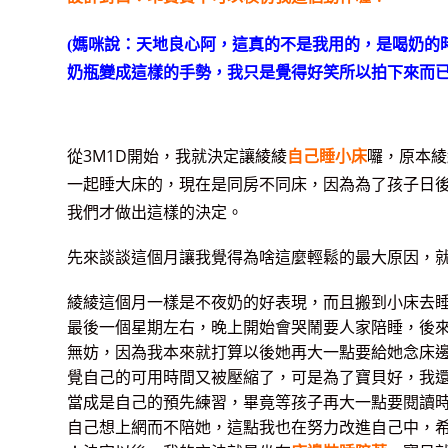
(媽咪說：天地良心阿，這真的不是我用的，是喝奶的
奶瓶變成這樣的手勢，我只是覺得好笑所以拍下來而已
從3M1D開始，我就決定讓綾綾
自己睡小床
囉，原本綾
一起睡大床的，現在是同房不同床，因為為了孩子日
我們才做出這樣的決定。
先來談談這個月讓我覺得為啥這麼輕鬆的最大原因，
綾綾這個月一樣是不夜奶的好表現，而且搬到小床去
最後一個星期左右，晚上開始會哭鬧要人家陪睡，後
無妨，因為我本來就打算以後她再大一點要給她念床
覺自己的可用時間又被壓縮了，可是為了寶貝好，我
當成是自己的預先練習，畢竟等孩子再大一點要閱讀
自己想上網而不陪她，這點我也在努力改進自己中，