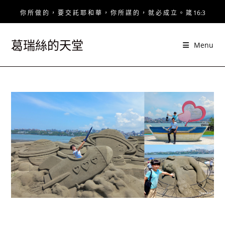
Skip
你 所 做 的 ， 要 交 託 耶 和 華 ， 你 所 謀 的 ， 就 必 成 立 。 箴 16:3
to
content
葛瑞絲的天堂
Menu