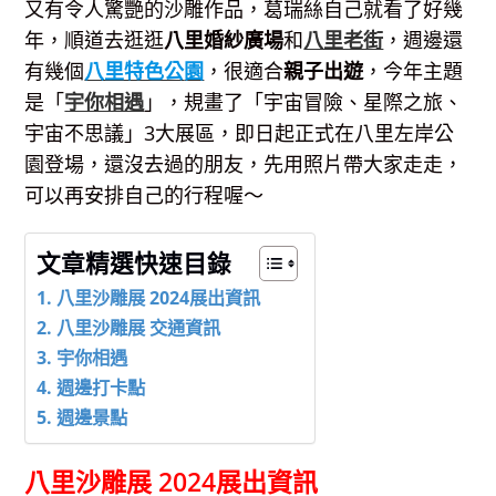
又有令人驚艷的沙雕作品，葛瑞絲自己就看了好幾
年，順道去逛逛
八里婚紗廣場
和
八里老街
，週邊還
有幾個
八里特色公
園
，很適合
親子出遊
，今年主題
是「
宇你相遇
」，規畫了「宇宙冒險、星際之旅、
宇宙不思議」3大展區，即日起正式在八里左岸公
園登場，還沒去過的朋友，先用照片帶大家走走，
可以再安排自己的行程喔～
文章精選快速目錄
八里沙雕展 2024展出資訊
八里沙雕展 交通資訊
宇你相遇
週邊打卡點
週邊景點
八里沙雕展 2024展出資訊