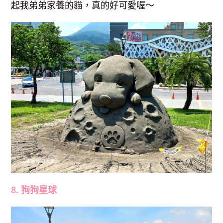
起我弟弟家養的貓，真的好可愛喔～
8. 狗狗星球