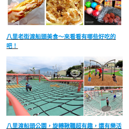
八里老街渡船頭美食～來看看有哪些好吃的
吧！
八里渡船頭公園，旋轉鞦韆超有趣，還有樂活