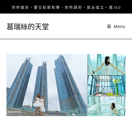
Skip
你 所 做 的 ， 要 交 託 耶 和 華 ， 你 所 謀 的 ， 就 必 成 立 。 箴 16:3
to
content
葛瑞絲的天堂
Menu