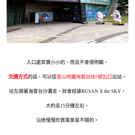
入口處其實小小的、而且不會很明顯，
交通方式
的話，可以從
釜山地鐵海雲台站5號出口
出站，
往左順著海雲台沙灘走，就會
抵達BUSAN X the SKY，
大約走15分鐘左右，
沿途慢慢欣賞風景是不錯的。