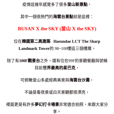
疫情這幾年感覺多了很多
釜山新景點
，
其中一個很熱門的
海雲台景點
就是這裡：
BUSAN X the SKY (釜山 X the SKY)
位在
韓國第二高建築
Haeundae LCT The Sharp
Landmark Tower
的 98~100樓這三個樓層，
除了有
100F觀景台
之外，還有位在99F的景觀餐廳與號稱
目前
世界最高的星巴克
，
可俯瞰釜山多處經典美景與
海雲台沙灘
，
不論是看夜景或白天景觀都很漂亮，
裡面更是有許多
夢幻打卡場景
非常適合拍照，來跟大家分
享。