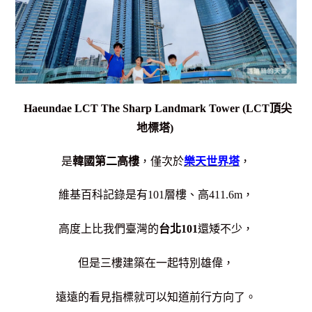
Haeundae LCT The Sharp Landmark Tower (LCT頂尖
地標塔)
是
韓國第二高樓
，
僅次於
樂天世界塔
，
維基百科記錄是有101層樓、高411.6m，
高度上比我們臺灣的
台北101
還矮不少，
但是三樓建築在一起特別雄偉，
遠遠的看見指標就可以知道前行方向了。