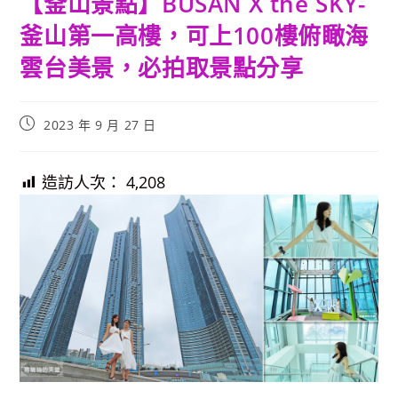
【釜山景點】BUSAN X the SKY-
釜山第一高樓，可上100樓俯瞰海
雲台美景，必拍取景點分享
Post
2023 年 9 月 27 日
published:
造訪人次：
4,208