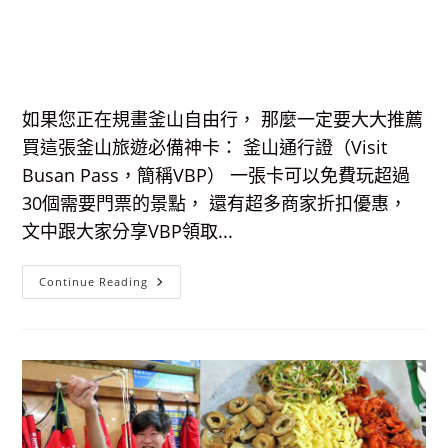
如果您正在規畫釜山自由行， 那麼一定要大大推薦
買這張釜山旅遊必備神卡： 釜山通行證（Visit
Busan Pass，簡稱VBP） 一張卡可以免費玩超過
30個需要門票的景點， 還有超多商家折扣優惠，
文中跟大家分享VBP領取...
釜
Continue Reading
山
通
行
證
(Visit
Busan
Pass)-
釜
山
自
由