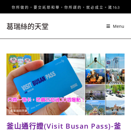
Skip
你 所 做 的 ， 要 交 託 耶 和 華 ， 你 所 謀 的 ， 就 必 成 立 。 箴 16:3
to
content
葛瑞絲的天堂
Menu
釜山通行證(Visit Busan Pass)-釜