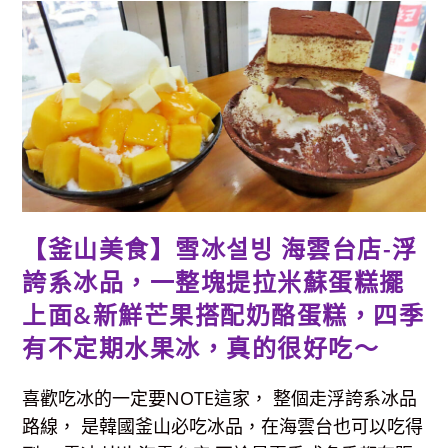
家
飯
捲-
海
雲
台
市
場
必
吃
的
排
隊
美
食，
藝
人
【釜山美食】雪冰설빙 海雲台店-浮
白
鐘
元
誇系冰品，一整塊提拉米蘇蛋糕擺
推
薦
上面&新鮮芒果搭配奶酪蛋糕，四季
(分
享
有不定期水果冰，真的很好吃～
點
餐
方
式)
喜歡吃冰的一定要NOTE這家， 整個走浮誇系冰品
路線， 是韓國釜山必吃冰品，在海雲台也可以吃得