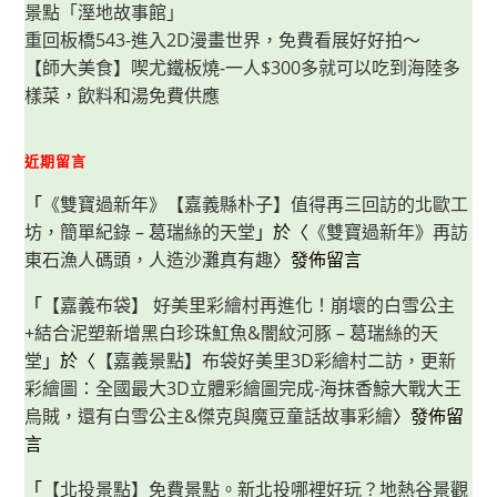
&
景點「溼地故事館」
樂
天
重回板橋543-進入2D漫畫世界，免費看展好好拍～
百
貨
【師大美食】喫尤鐵板燒-一人$300多就可以吃到海陸多
樣菜，飲料和湯免費供應
近期留言
「
《雙寶過新年》【嘉義縣朴子】值得再三回訪的北歐工
坊，簡單紀錄 – 葛瑞絲的天堂
」於〈
《雙寶過新年》再訪
東石漁人碼頭，人造沙灘真有趣
〉發佈留言
「
【嘉義布袋】 好美里彩繪村再進化！崩壞的白雪公主
+結合泥塑新增黑白珍珠魟魚&闇紋河豚 – 葛瑞絲的天
堂
」於〈
【嘉義景點】布袋好美里3D彩繪村二訪，更新
彩繪圖：全國最大3D立體彩繪圖完成-海抹香鯨大戰大王
烏賊，還有白雪公主&傑克與魔豆童話故事彩繪
〉發佈留
言
「
【北投景點】免費景點。新北投哪裡好玩？地熱谷景觀