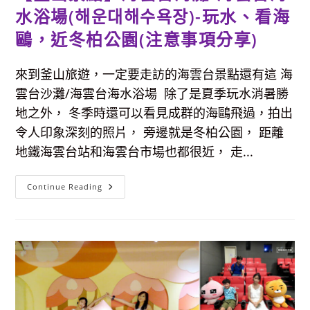
蛋
糕
水浴場(해운대해수욕장)-玩水、看海
擺
上
鷗，近冬柏公園(注意事項分享)
面
&
新
鮮
來到釜山旅遊，一定要走訪的海雲台景點還有這 海
芒
果
雲台沙灘/海雲台海水浴場 除了是夏季玩水消暑勝
搭
配
地之外， 冬季時還可以看見成群的海鷗飛過，拍出
奶
酪
令人印象深刻的照片， 旁邊就是冬柏公園， 距離
蛋
糕，
地鐵海雲台站和海雲台市場也都很近， 走...
四
季
有
不
【釜
Continue Reading
定
山
期
景
水
點】
果
海
冰，
雲
真
台
的
海
很
灘/
好
海
吃
雲
～
台
海