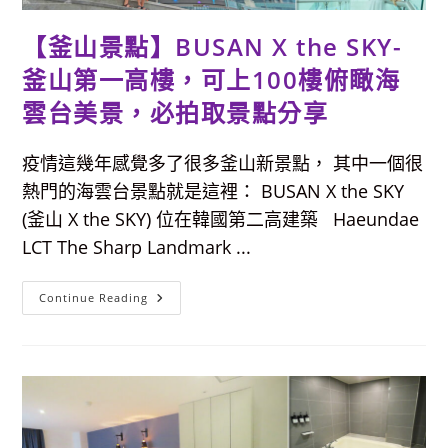
麵，
直
徑
【釜山景點】BUSAN X the SKY-
31
公
分
釜山第一高樓，可上100樓俯瞰海
的
大
雲台美景，必拍取景點分享
碗
+滿
滿
貝
疫情這幾年感覺多了很多釜山新景點， 其中一個很
類，
根
熱門的海雲台景點就是這裡： BUSAN X the SKY
本
就
(釜山 X the SKY) 位在韓國第二高建築 Haeundae
是
臉
LCT The Sharp Landmark ...
盆
啊
～
【釜
Continue Reading
山
景
點】
BUSAN
X
The
SKY-
釜
山
第