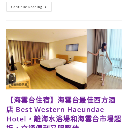
【釜
Continue Reading
山
美
食】
到
韓
國
就
是
要
吃
烤
腸
啊！
海
田
烤
腸
해
전
곱
창-
超
【海雲台住宿】海雲台最佳西方酒
誇
張
牽
店 Best Western Haeundae
絲
的
Hotel，離海水浴場和海雲台市場超
起
司
搭