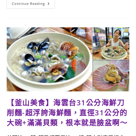
【釜
Continue Reading
山
景
點】
Ryan
Holiday
In
Busan
(瑞
安
釜
山
假
期)-
超
可
愛
又
好
拍
的
場
景，
【釜山美食】海雲台31公分海鮮刀
大
推
4DX
削麵-超浮誇海鮮麵，直徑31公分的
影
片，
大碗+滿滿貝類，根本就是臉盆啊～
令
人
印
象