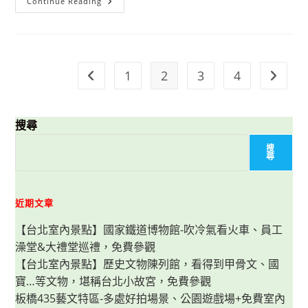
【釜
Continue Reading
山
南
浦
洞
住
宿】
SOYU
1
2
3
4
Go to the previous page
Go to t
HOTEL
舒
遊
飯
店-
搜尋
服
務
親
搜
切、
尋
住
房
舒
適，
近期文章
週
邊
景
【台北室內景點】國家鐵道博物館-吹冷氣看火車、員工
點
多，
澡堂&大禮堂巡禮，免費參觀
近
龍
【台北室內景點】歷史文物陳列館，看得到甲骨文、國
頭
寶…等文物，堪稱台北小故宮，免費參觀
山
公
板橋435藝文特區-多處好拍場景、公園遊戲場+免費室內
園