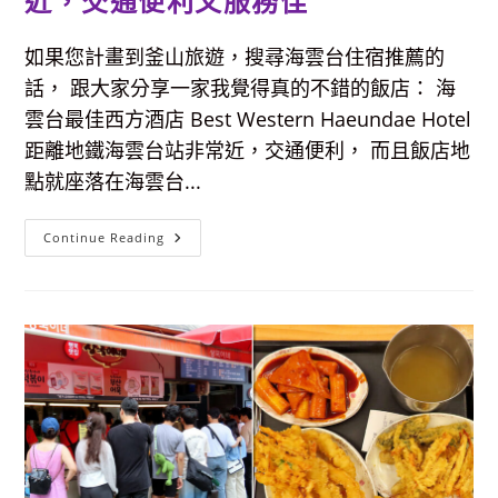
近，交通便利又服務佳
配
雙
色
如果您計畫到釜山旅遊，搜尋海雲台住宿推薦的
烤
腸，
話， 跟大家分享一家我覺得真的不錯的飯店： 海
包
生
雲台最佳西方酒店 Best Western Haeundae Hotel
菜
或
距離地鐵海雲台站非常近，交通便利， 而且飯店地
配
蔥
點就座落在海雲台...
絲
都
好
好
【海
Continue Reading
吃
雲
♥
台
住
宿】
海
雲
台
最
佳
西
方
酒
店
Best
Western
Haeundae