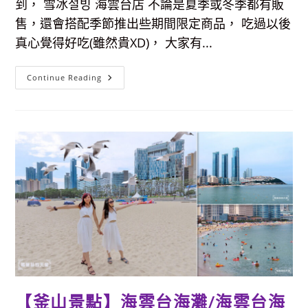
到， 雪冰설빙 海雲台店 不論是夏季或冬季都有販
售，還會搭配季節推出些期間限定商品， 吃過以後
真心覺得好吃(雖然貴XD)， 大家有...
【釜
Continue Reading
山
美
食】
雪
冰
설
빙
海
雲
台
店-
浮
誇
系
冰
品，
一
整
塊
提
拉
米
【釜山景點】海雲台海灘/海雲台海
蘇