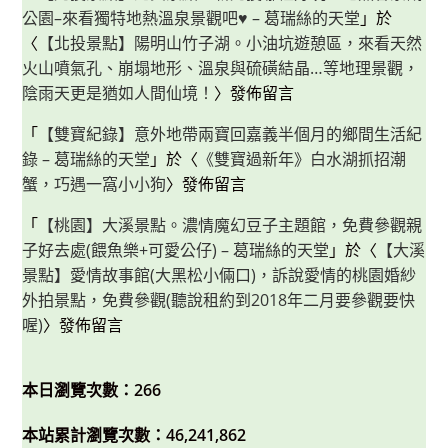
公園–來看獨特地熱溫泉景觀吧♥ – 葛瑞絲的天堂
」於
〈
【北投景點】陽明山竹子湖。小油坑遊憩區，來看天然
火山噴氣孔、崩塌地形、溫泉與硫磺結晶…等地理景觀，
陰雨天更是猶如人間仙境！
〉發佈留言
「
【雙寶紀錄】意外地帶兩寶回嘉義半個月的鄉間生活紀
錄 – 葛瑞絲的天堂
」於〈
《雙寶過新年》白水湖抓招潮
蟹，巧遇一窩小小狗
〉發佈留言
「
【桃園】大溪景點。濃情魔幻豆子主題館，免費參觀親
子好去處(餵魚樂+可愛公仔) – 葛瑞絲的天堂
」於〈
【大溪
景點】愛情故事館(大黑松小倆口)，訴說愛情的桃園婚紗
外拍景點，免費參觀(聽說租約到2018年二月要參觀要快
喔)
〉發佈留言
本日瀏覽次數：266
本站累計瀏覽次數：46,241,862