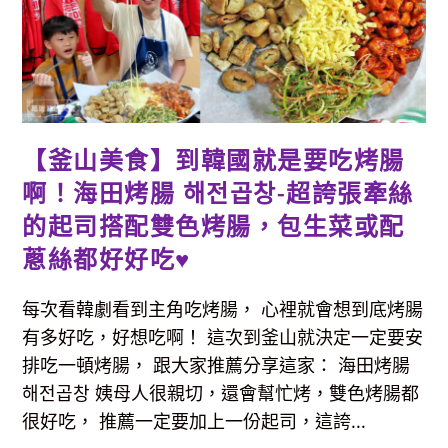
行
必
備，
一
張
卡
可
免
費
玩
超
【釜山美食】到韓國就是要吃烤腸
過
30
個
啊！海田烤腸 해전곱창-超誇張牽絲
以
上
的起司搭配雙色烤腸，包生菜或配
景
點，
蔥絲都好好吃♥
旅
費
省
超
每次看韓劇看到主角吃烤腸， 心裡就會想到底烤腸
大！
有多好吃，好想吃啊！ 這次到釜山就決定一定要安
排吃一頓烤腸， 跟大家推薦分享這家： 海田烤腸
해전곱창 姨母人很親切，還會幫忙烤，雙色烤腸都
很好吃， 推薦一定要加上一份起司，這誇...