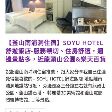
一
高
樓，
可
上
100
樓
俯
瞰
海
雲
台
【釜山南浦洞住宿】SOYU HOTEL
美
景，
舒遊飯店-服務親切、住房舒適，週
必
拍
取
邊景點多，近龍頭山公園&樂天百貨
景
點
分
享
說起釜山南埔洞住宿推薦， 跟大家分享我自己住過
覺得蠻喜歡的-- SOYU HOTEL 舒遊飯店 地點離南
浦洞地鐵站很近， 旁邊走路三分鐘左右就有龍頭山
公園、釜山鑽石塔、 特麗愛3D美術館和釜山電影
體驗博物館......等景點...