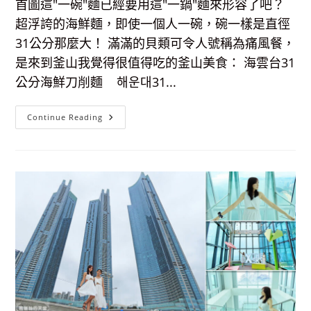
首圖這"一碗"麵已經要用這"一鍋"麵來形容了吧？
深
刻！
超浮誇的海鮮麵，即使一個人一碗，碗一樣是直徑
31公分那麼大！ 滿滿的貝類可令人號稱為痛風餐，
是來到釜山我覺得很值得吃的釜山美食： 海雲台31
公分海鮮刀削麵 해운대31...
【釜
Continue Reading
山
美
食】
海
雲
台
31
公
分
海
鮮
刀
削
麵-
超
浮
誇
海
鮮