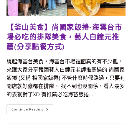
Hotel，
離
海
水
浴
場
【釜山美食】尚國家飯捲-海雲台市
和
海
雲
場必吃的排隊美食，藝人白鐘元推
台
市
薦(分享點餐方式)
場
超
近，
交
說起海雲台美食，海雲台市場裡面真的有不少攤，
通
便
來跟大家分享韓國藝人白鐘元老師推薦過的 尚國家
利
又
飯捲 (又稱 相國家飯捲) 不管什麼時候路過，只要有
服
務
開店就好像都在排隊， 找不到也沒關係，看人最多
佳
的去就對了XD 有推薦必吃海苔飯捲...
【釜
Continue Reading
山
美
食】
尚
國