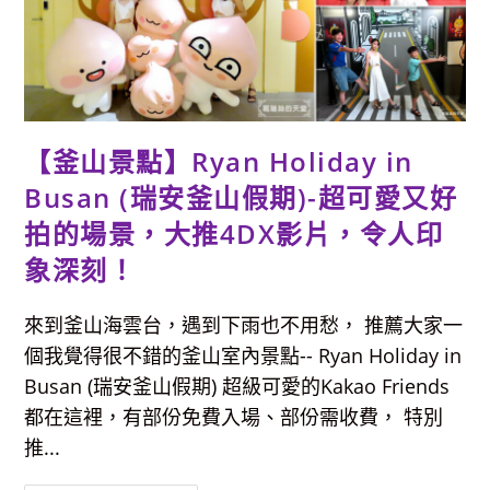
水
浴
場
(해
운
대
해
수
욕
장)-
【釜山景點】Ryan Holiday in
玩
水、
看
Busan (瑞安釜山假期)-超可愛又好
海
鷗，
拍的場景，大推4DX影片，令人印
近
冬
象深刻！
柏
公
園
(注
來到釜山海雲台，遇到下雨也不用愁， 推薦大家一
意
事
個我覺得很不錯的釜山室內景點-- Ryan Holiday in
項
分
Busan (瑞安釜山假期) 超級可愛的Kakao Friends
享)
都在這裡，有部份免費入場、部份需收費， 特別
推...