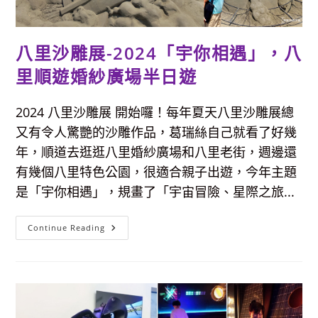
心
好
去
處
八里沙雕展-2024「宇你相遇」，八
里順遊婚紗廣場半日遊
2024 八里沙雕展 開始囉！每年夏天八里沙雕展總
又有令人驚艷的沙雕作品，葛瑞絲自己就看了好幾
年，順道去逛逛八里婚紗廣場和八里老街，週邊還
有幾個八里特色公園，很適合親子出遊，今年主題
是「宇你相遇」，規畫了「宇宙冒險、星際之旅...
八
Continue Reading
里
沙
雕
展-2024「宇
你
相
遇」，
八
里