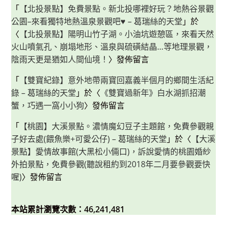
「
【北投景點】免費景點。新北投哪裡好玩？地熱谷景觀
公園–來看獨特地熱溫泉景觀吧♥ – 葛瑞絲的天堂
」於
〈
【北投景點】陽明山竹子湖。小油坑遊憩區，來看天然
火山噴氣孔、崩塌地形、溫泉與硫磺結晶…等地理景觀，
陰雨天更是猶如人間仙境！
〉發佈留言
「
【雙寶紀錄】意外地帶兩寶回嘉義半個月的鄉間生活紀
錄 – 葛瑞絲的天堂
」於〈
《雙寶過新年》白水湖抓招潮
蟹，巧遇一窩小小狗
〉發佈留言
「
【桃園】大溪景點。濃情魔幻豆子主題館，免費參觀親
子好去處(餵魚樂+可愛公仔) – 葛瑞絲的天堂
」於〈
【大溪
景點】愛情故事館(大黑松小倆口)，訴說愛情的桃園婚紗
外拍景點，免費參觀(聽說租約到2018年二月要參觀要快
喔)
〉發佈留言
本站累計瀏覽次數：46,241,481