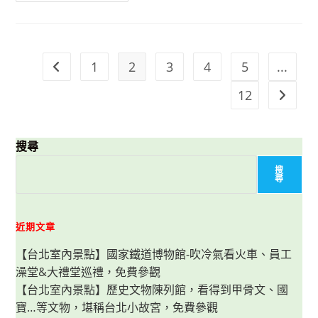
玩
水
景
點】
汐
止
1
2
3
4
5
...
Go to the previous page
星
際
遊
12
Go to t
戲
場
(星
座
公
搜尋
園)-
開
放
搜
玩
尋
水，
夏
日
消
近期文章
暑
好
去
【台北室內景點】國家鐵道博物館-吹冷氣看火車、員工
處，
還
澡堂&大禮堂巡禮，免費參觀
有
沙
【台北室內景點】歷史文物陳列館，看得到甲骨文、國
坑、
寶…等文物，堪稱台北小故宮，免費參觀
盪
鞦