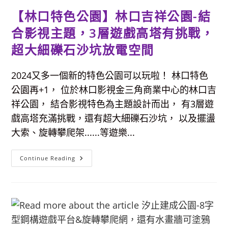
與
【林口特色公園】林口吉祥公園-結
日
式
佈
合影視主題，3層遊戲高塔有挑戰，
景，
還
超大細礫石沙坑放電空間
可
穿
和
服
2024又多一個新的特色公園可以玩啦！ 林口特色
入
鏡。
公園再+1， 位於林口影視金三角商業中心的林口吉
祥公園， 結合影視特色為主題設計而出， 有3層遊
戲高塔充滿挑戰，還有超大細礫石沙坑， 以及擺盪
大索、旋轉攀爬架......等遊樂...
【林
Continue Reading
口
特
色
公
園】
林
口
吉
祥