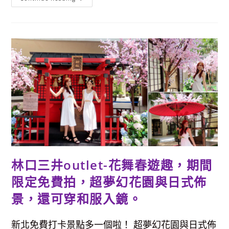
幻
1
號
所-
VR
六
軸
機
器
人
&
多
種
遊
戲
通
通
免
費
玩，
超
級
林口三井outlet-花舞春遊趣，期間
放
電
啦
限定免費拍，超夢幻花園與日式佈
～
～
景，還可穿和服入鏡。
新北免費打卡景點多一個啦！ 超夢幻花園與日式佈