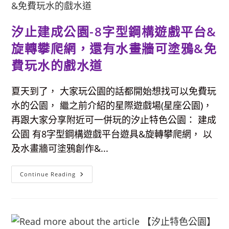
公
園-
結
合
汐止建成公園-8字型鋼構遊戲平台&
影
視
主
旋轉攀爬網，還有水畫牆可塗鴉&免
題，
3
費玩水的戲水道
層
遊
戲
高
夏天到了， 大家玩公園的話都開始想找可以免費玩
塔
有
水的公園， 繼之前介紹的星際遊戲場(星座公園)，
挑
戰，
再跟大家分享附近可一併玩的汐止特色公園： 建成
超
大
公園 有8字型鋼構遊戲平台遊具&旋轉攀爬網， 以
細
礫
及水畫牆可塗鴉創作&...
石
沙
坑
放
汐
Continue Reading
電
止
空
建
間
成
公
園-8
字
型