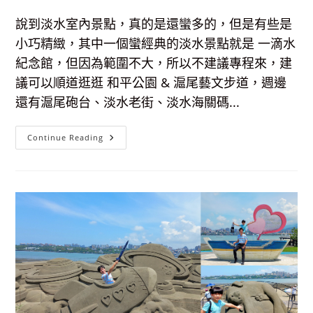
說到淡水室內景點，真的是還蠻多的，但是有些是
小巧精緻，其中一個蠻經典的淡水景點就是 一滴水
紀念館，但因為範圍不大，所以不建議專程來，建
議可以順道逛逛 和平公園 & 滬尾藝文步道，週邊
還有滬尾砲台、淡水老街、淡水海關碼...
和
Continue Reading
平
公
園-
一
滴
水
紀
念
館
&
滬
尾
藝
文
步
道，
散