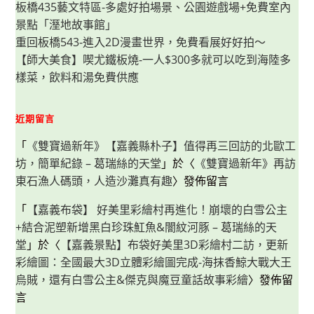
板橋435藝文特區-多處好拍場景、公園遊戲場+免費室內
韆
以
景點「溼地故事館」
及
多
重回板橋543-進入2D漫畫世界，免費看展好好拍～
處
【師大美食】喫尤鐵板燒-一人$300多就可以吃到海陸多
彈
跳
樣菜，飲料和湯免費供應
床
近期留言
「
《雙寶過新年》【嘉義縣朴子】值得再三回訪的北歐工
坊，簡單紀錄 – 葛瑞絲的天堂
」於〈
《雙寶過新年》再訪
東石漁人碼頭，人造沙灘真有趣
〉發佈留言
「
【嘉義布袋】 好美里彩繪村再進化！崩壞的白雪公主
+結合泥塑新增黑白珍珠魟魚&闇紋河豚 – 葛瑞絲的天
堂
」於〈
【嘉義景點】布袋好美里3D彩繪村二訪，更新
彩繪圖：全國最大3D立體彩繪圖完成-海抹香鯨大戰大王
烏賊，還有白雪公主&傑克與魔豆童話故事彩繪
〉發佈留
言