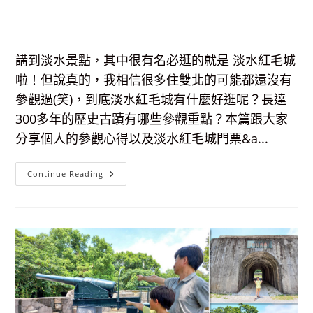
講到淡水景點，其中很有名必逛的就是 淡水紅毛城
啦！但說真的，我相信很多住雙北的可能都還沒有
參觀過(笑)，到底淡水紅毛城有什麼好逛呢？長達
300多年的歷史古蹟有哪些參觀重點？本篇跟大家
分享個人的參觀心得以及淡水紅毛城門票&a...
淡
Continue Reading
水
紅
毛
城-300
多
年
的
歷
史
古
蹟，
門
票、
交