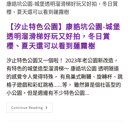
鋼
構
遊
戲
平
台
【汐止特色公園】康誥坑公園-城堡
&
旋
轉
透明溜滑梯好玩又好拍，冬日賞
攀
爬
櫻、夏天還可以看到蓮霧樹
網，
還
有
水
汐止特色公園又一個啦！ 2023年老公園新改造，
畫
牆
有特色的城堡造型溜滑梯～ 康誥坑公園 透明隧道
可
塗
的感覺令人覺得特殊， 有鳥巢式鞦韆、旋轉杯、跳
鴉
&
格子遊戲和彩虹跳樁......等， 雖然算是個社區型的
免
費
小公園，但是週邊有不少特色公園...
玩
水
的
戲
【汐
Continue Reading
水
止
道
特
色
公
園】