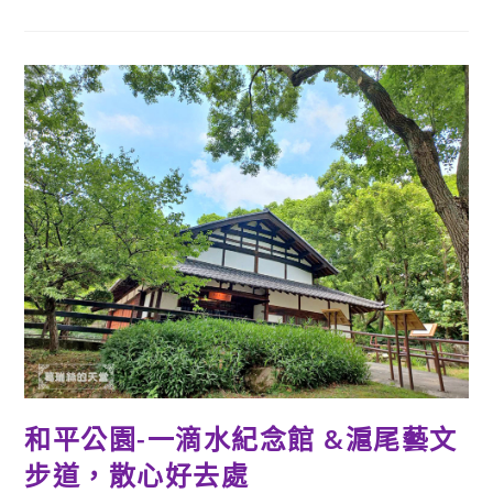
礮
臺-
步
入
拱
形
城
門、
穿
梭
石
牆
隧
道，
走
訪
百
年
歲
月
遺
跡
和平公園-一滴水紀念館 &滬尾藝文
步道，散心好去處