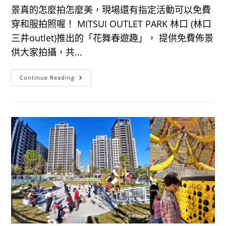
景真的怎麼拍怎麼美，現場還有指定活動可以免費
穿和服拍照喔！ MITSUI OUTLET PARK 林口 (林口
三井outlet)推出的「花舞春遊趣」， 提供免費佈景
供大家拍攝，共...
林
Continue Reading
口
三
井
Outlet-
花
舞
春
遊
趣，
期
間
限
定
免
費
拍，
超
夢
幻
花
園