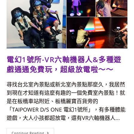
順
遊
婚
紗
廣
場
半
日
遊
電幻1號所-VR六軸機器人&多種遊
戲通通免費玩，超級放電啦～～
尋找台北室內景點或新北室內景點那麼久，我居然
到現在才知道有這麼有趣的一個免費室內景點！就
是在板橋車站附近、板橋麗寶百貨旁的
「TAIPOWER D/S ONE 電幻1號所」，有多種體能
遊戲，大人小孩都超放電，還有VR六軸機器人...
電
Continue Reading