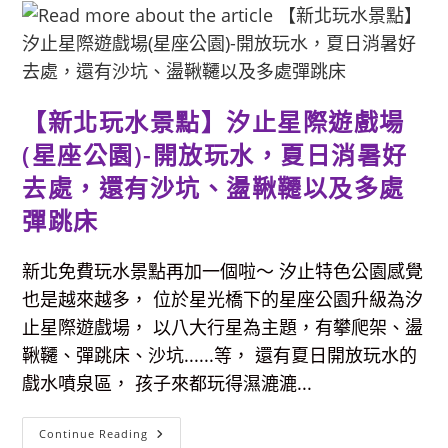
康
誥
坑
公
園-
城
堡
透
【新北玩水景點】汐止星際遊戲場
明
溜
滑
(星座公園)-開放玩水，夏日消暑好
梯
好
去處，還有沙坑、盪鞦韆以及多處
玩
又
彈跳床
好
拍，
冬
日
新北免費玩水景點再加一個啦～ 汐止特色公園感覺
賞
櫻、
也是越來越多， 位於星光橋下的星座公園升級為汐
夏
天
止星際遊戲場， 以八大行星為主題，有攀爬架、盪
還
可
鞦韆、彈跳床、沙坑......等， 還有夏日開放玩水的
以
看
戲水噴泉區， 孩子來都玩得濕漉漉...
到
蓮
霧
樹
【新
Continue Reading
北