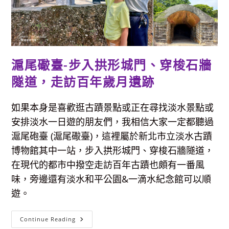
通
&
參
觀
重
點
整
理
滬尾礮臺-步入拱形城門、穿梭石牆
分
享
隧道，走訪百年歲月遺跡
如果本身是喜歡逛古蹟景點或正在尋找淡水景點或
安排淡水一日遊的朋友們，我相信大家一定都聽過
滬尾砲臺 (滬尾礮臺)，這裡屬於新北市立淡水古蹟
博物館其中一站，步入拱形城門、穿梭石牆隧道，
在現代的都市中撥空走訪百年古蹟也頗有一番風
味，旁邊還有淡水和平公園&一滴水紀念館可以順
遊。
滬
Continue Reading
尾