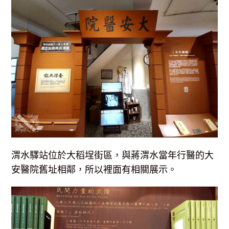
渭水驛站位於大稻埕街區，與蔣渭水當年行醫的大
安醫院舊址相鄰，所以裡面有相關展示。