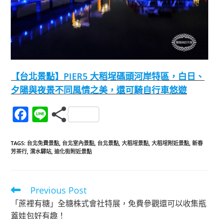
【台北景點】PIER5 大稻埕碼頭河岸特區，白日、
夕陽與夜景不同風情之美，還可騎自行車悠遊
F
Li
a
n
c
e
TAGS
:
台北免費景點
,
台北室內景點
,
台北景點
,
大稻埕景點
,
大稻埕附近景點
,
新春
芳茶行
,
渭水驛站
,
迪化街附近景點
e
b
o
Previous Post
Read
more
o
「蔗裡有糖」全糖株式會社特展，免費參觀還可以收集瓶
articles
蓋娃包好有趣！