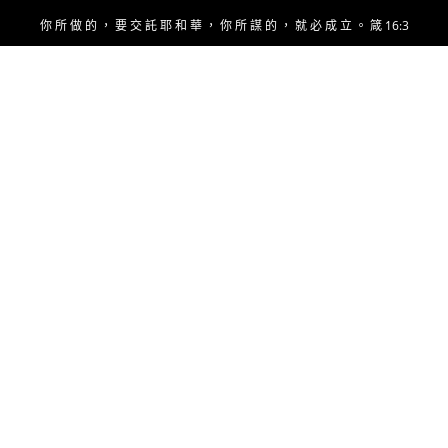
Skip
你 所 做 的 ， 要 交 託 耶 和 華 ， 你 所 謀 的 ， 就 必 成 立 。 箴 16:3
to
content