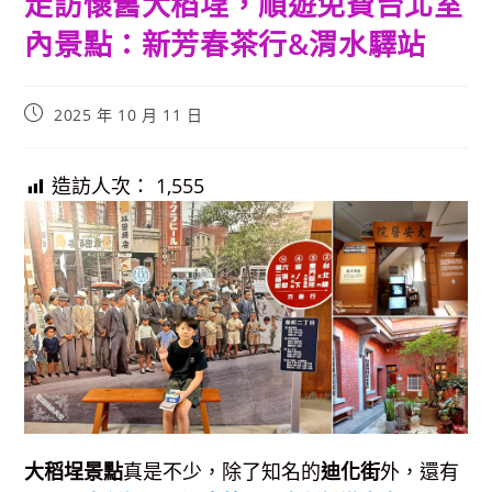
走訪懷舊大稻埕，順遊免費台北室
內景點：新芳春茶行&渭水驛站
Post
2025 年 10 月 11 日
published:
造訪人次：
1,555
大稻埕景點
真是不少，除了知名的
迪化街
外，還有