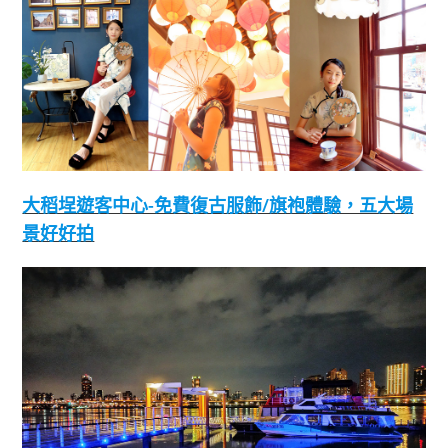
大稻埕遊客中心-免費復古服飾/旗袍體驗，五大場
景好好拍