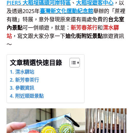
PIER5 大稻埕碼頭河岸特區
、
大稻埕遊客中心
，以
及透過2025年
臺灣新文化運動紀念館
舉辦的「蔗裡
有糖」特展，意外發現原來還有兩處免費的
台北室
內景點
可一併順遊，就是：
新芳
春
茶行
和
渭水驛
站
，寫文跟大家分享一下
迪化街附近景點
旅遊資訊
～
文章精選快速目錄
渭水驛站
新芳春茶行
參觀資訊
附近順遊景點