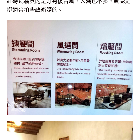
紅磚瓦牆真的是好有復古風，人潮也不多，感覺是
挺適合拍些藝術照的。