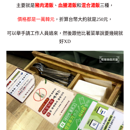
主要就是
豬肉湯飯
、
血腸湯飯
和
混合湯飯
三種，
價格都是一萬韓元
，折算台幣大約就是250元，
可以舉手請工作人員過來，然後跟他比著菜單說要幾碗就
好XD