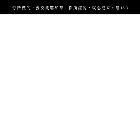
Skip
你 所 做 的 ， 要 交 託 耶 和 華 ， 你 所 謀 的 ， 就 必 成 立 。 箴 16:3
to
content