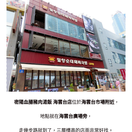
密陽血腸豬肉湯飯 海雲台店
位於
海雲台市場附近
，
地點就在
海雲台廣場旁
，
走幾步路就到了，三層樓高的店面非常好找。