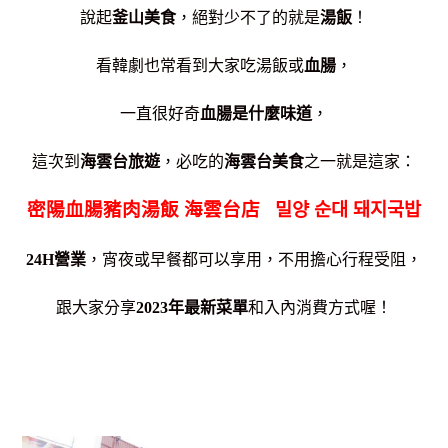
說起
釜山美食
，絕對少不了的就是
湯飯
！
看韓劇也常看到大家吃湯飯或
血腸
，
一直很好奇
血腸是什麼味道
，
這次到
海雲台旅遊
，必吃的
海雲台美食
之一就是這家：
密陽血腸豬肉湯飯 海雲台店
밀양 순대 돼지국밥
24H營業
，宵夜或早餐都可以享用，
不用擔心行程受阻，
跟大家分享
2023年最新菜單
和入內消費方式喔！