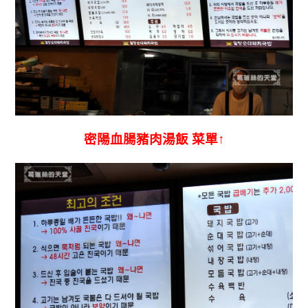
密陽血腸豬肉湯飯 菜單↑