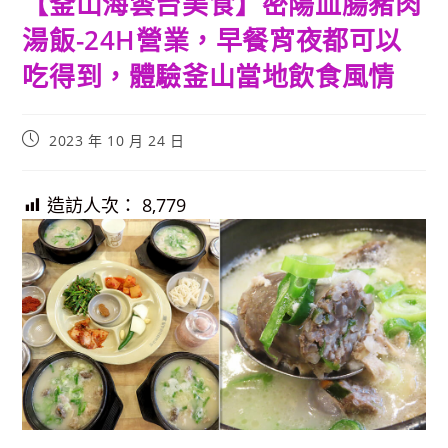
【釜山海雲台美食】密陽血腸豬肉
湯飯-24H營業，早餐宵夜都可以
吃得到，體驗釜山當地飲食風情
Post
2023 年 10 月 24 日
published:
造訪人次：
8,779