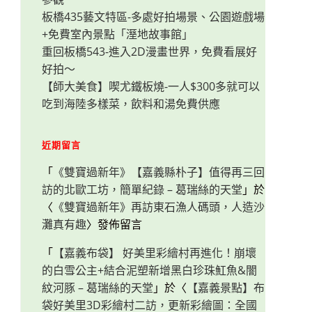
板橋435藝文特區-多處好拍場景、公園遊戲場
+免費室內景點「溼地故事館」
重回板橋543-進入2D漫畫世界，免費看展好
好拍～
【師大美食】喫尤鐵板燒-一人$300多就可以
吃到海陸多樣菜，飲料和湯免費供應
近期留言
「
《雙寶過新年》【嘉義縣朴子】值得再三回
訪的北歐工坊，簡單紀錄 – 葛瑞絲的天堂
」於
〈
《雙寶過新年》再訪東石漁人碼頭，人造沙
灘真有趣
〉發佈留言
「
【嘉義布袋】 好美里彩繪村再進化！崩壞
的白雪公主+結合泥塑新增黑白珍珠魟魚&闇
紋河豚 – 葛瑞絲的天堂
」於〈
【嘉義景點】布
袋好美里3D彩繪村二訪，更新彩繪圖：全國