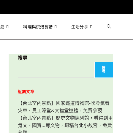
推薦
料理與烘焙食譜
生活分享
Toggle
website
搜尋
搜
尋
search
近期文章
【台北室內景點】國家鐵道博物館-吹冷氣看
火車、員工澡堂&大禮堂巡禮，免費參觀
【台北室內景點】歷史文物陳列館，看得到甲
骨文、國寶…等文物，堪稱台北小故宮，免費
參觀