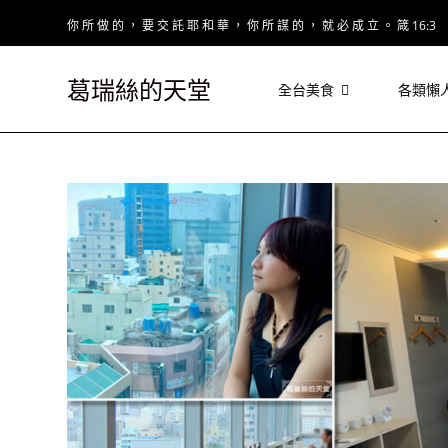
Skip
你 所 做 的 ， 要 交 託 耶 和 華 ， 你 所 謀 的 ， 就 必 成 立 。 箴 16:3
to
content
葛瑞絲的天堂
全台美食
各類懶