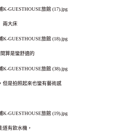
兩大床
空間算是蠻舒適的
，但是拍照起來也蠻有藝術感
走道有飲水機，