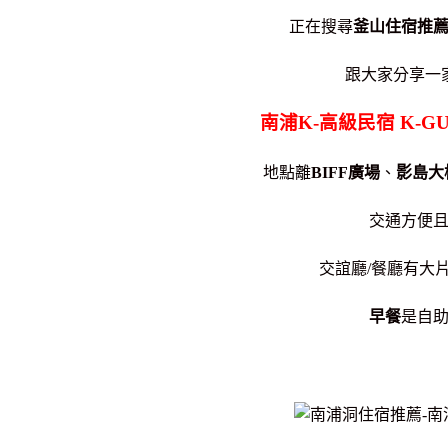
正在搜尋
釜山住宿推
跟大家分享一
南浦K-高級民宿 K-GUE
地點離
BIFF廣場
、
影島大
交通方便
交誼廳/餐廳有大
早餐
是自