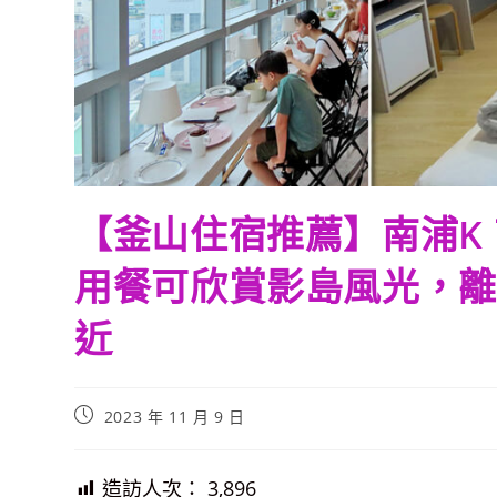
【釜山住宿推薦】南浦K 高級
用餐可欣賞影島風光，離
近
Post
2023 年 11 月 9 日
published:
造訪人次：
3,896