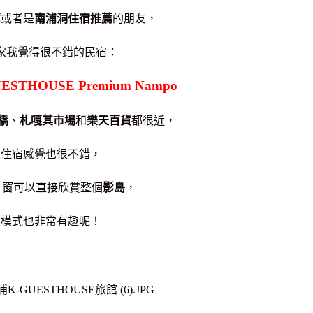
薦
或者是
南浦洞住宿推薦
的朋友，
家我覺得很不錯的民宿：
STHOUSE Premium Nampo
橋
、
札嘎其市場
和
樂天百貨
都很近，
且住宿感覺也很不錯，
片窗可以直接欣賞整個
影島
，
助模式也非常有趣呢！