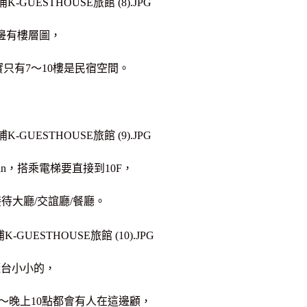
邊有樓層圖，
只有7～10樓是民宿空間。
 in，搭乘電梯要直接到10F，
接待大廳/交誼廳/餐廳。
櫃台小小的，
～晚上10點都會有人在這邊顧，