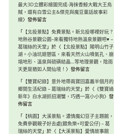
最大3D立體彩繪圖完成-海抹香鯨大戰大王烏
賊，還有白雪公主&傑克與魔豆童話故事彩
繪
〉發佈留言
「
【北投景點】免費景點。新北投哪裡好玩？
地熱谷景觀公園–來看獨特地熱溫泉景觀吧♥ –
葛瑞絲的天堂
」於〈
【北投景點】陽明山竹子
湖。小油坑遊憩區，來看天然火山噴氣孔、崩
塌地形、溫泉與硫磺結晶…等地理景觀，陰雨
天更是猶如人間仙境！
〉發佈留言
「
【雙寶紀錄】意外地帶兩寶回嘉義半個月的
鄉間生活紀錄 – 葛瑞絲的天堂
」於〈
《雙寶過
新年》白水湖抓招潮蟹，巧遇一窩小小狗
〉發
佈留言
「
【桃園】大溪景點。濃情魔幻豆子主題館，
免費參觀親子好去處(餵魚樂+可愛公仔) – 葛
瑞絲的天堂
」於〈
【大溪景點】愛情故事館