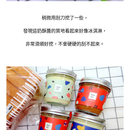
稍微用刮刀挖了一些，
發現這奶酥醬的質地看起來好像冰淇淋，
非常滑順好挖，不會硬硬的刮不起來。