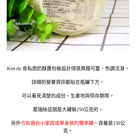
Ken do 肯私廚
奶酥醬包裝設計得很典雅可愛、色調活潑，
詳細的營養資訊都貼在瓶罐下方，
可以看見清楚的成份、生產地與保存期限。
葛瑞絲這個是大罐裝250公克的，
另外
也有適合小家庭或單身族的獨享罐
，
容量是150公
克。