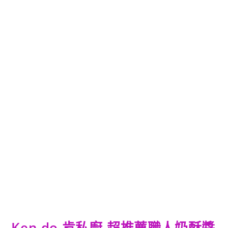
Ken do 肯私廚-超推薦職人奶酥醬