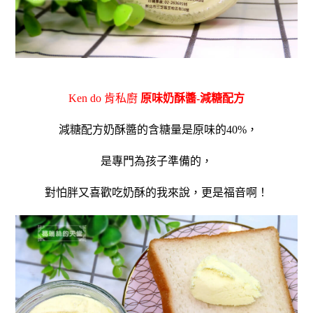
Ken do 肯私廚
原味奶酥醬-減糖配方
減糖配方奶酥醬的
含糖量是原味的
40%
，
是專門為孩子準備的，
對怕胖又喜歡吃奶酥的我來說，
更是福音啊！