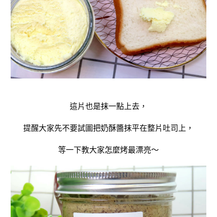
這片也是抹一點上去，
提醒大家先不要試圖把奶酥醬抹平在整片吐司上，
等一下教大家怎麼烤最漂亮～