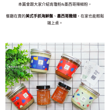
本篇會跟大家介紹肯瓊粉&墨西哥辣椒粉，
餐廳在賣的
美式手抓海鮮盤
、
墨西哥雞翅
，在家也能輕鬆
端上桌。