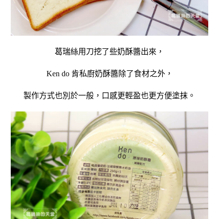
葛瑞絲用刀挖了些奶酥醬出來，
除了食材之外，
Ken do 肯私廚奶酥醬
製
作方式也別於一般，口感更輕盈也更方便塗抹。