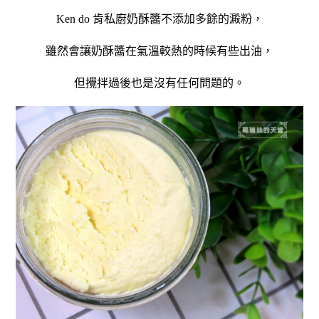
不添加多餘的澱粉，
Ken do 肯私廚奶酥醬
雖然會讓奶酥醬在氣溫較熱的時候有些出油，
但攪拌過後也是沒有任何問題的。