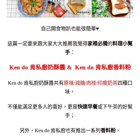
自己開食物趴也能很簡單♥
這篇一定要來跟大家大大推薦我覺得
家裡必備
的
料理小幫
手
：
Ken do 肯私廚奶酥醬 & Ken do 肯私廚香料粉
Ken do 肯私廚奶酥醬共有
原味/減糖/肉桂/印度奶茶
四種口
味，
不僅能滿足更多人的喜好，更是
快速早餐
或下午茶的好幫
手；
另外，Ken do 肯私廚也有推出一系列
香料粉
，