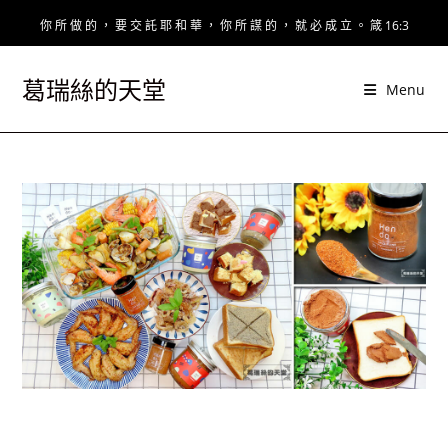
Skip
你 所 做 的 ， 要 交 託 耶 和 華 ， 你 所 謀 的 ， 就 必 成 立 。 箴 16:3
to
content
葛瑞絲的天堂
Menu