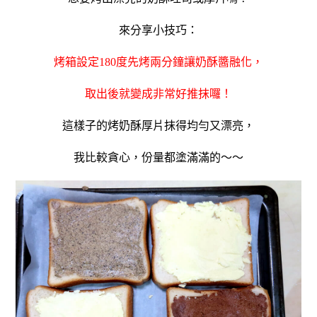
來分享小技巧：
烤箱設定180度先烤兩分鐘
讓奶酥醬融化，
取出後就變成非常好推抹囉！
這樣子的烤奶酥厚片抹得均勻又漂亮，
我比較貪心，份量都塗滿滿的～～