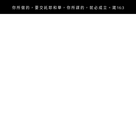
Skip
你 所 做 的 ， 要 交 託 耶 和 華 ， 你 所 謀 的 ， 就 必 成 立 。 箴 16:3
to
content