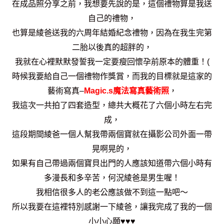
在成品照分享之前，我想要先說的是，這個禮物算是我送
自己的禮物，
也算是綾爸
送我的六周年結婚紀念禮物，因為
在我生完第
二胎以後真的超胖的，
我就在心裡默
默發誓我一定要瘦回懷孕前原本的
體重！(
時候我要給自己一個禮物作獎賞，而我的目標就是這家的
藝術寫真–
Magic.s魔法寫真藝術照
，
我這次一共拍了四套造型，總共大概花了六個小時左右完
成，
這段期間綾爸
一個人幫我帶兩個寶就在攝影公司外面一帶
晃啊晃的，
如果有自己帶過兩個寶貝出門
的人應該知道帶六個小時有
多漫長和多辛苦，何況綾爸是男生喔！
我相信很多人的老公
應該
做不到這一點吧～
所以我要在這裡特別感謝一下綾爸，讓我完成了我的一個
小小
心願♥♥♥