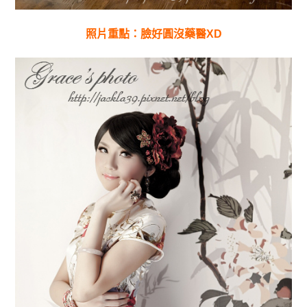
照片重點：臉好圓沒藥醫XD