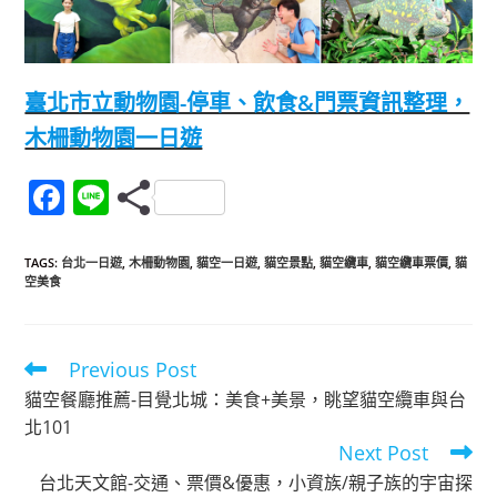
臺北市立動物園-停車、飲食&門票資訊整理，
木柵動物園一日遊
F
Li
a
n
c
e
TAGS
:
台北一日遊
,
木柵動物園
,
貓空一日遊
,
貓空景點
,
貓空纜車
,
貓空纜車票價
,
貓
空美食
e
b
o
Previous Post
Read
more
o
貓空餐廳推薦-目覺北城：美食+美景，眺望貓空纜車與台
articles
北101
k
Next Post
台北天文館-交通、票價&優惠，小資族/親子族的宇宙探