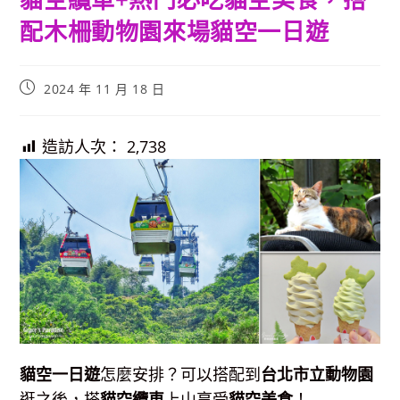
配木柵動物園來場貓空一日遊
Post
2024 年 11 月 18 日
published:
造訪人次：
2,738
貓空一日遊
怎麼安排？可以搭配到
台北市立動物園
逛之後，搭
貓空纜車
上山享受
貓空美食
！