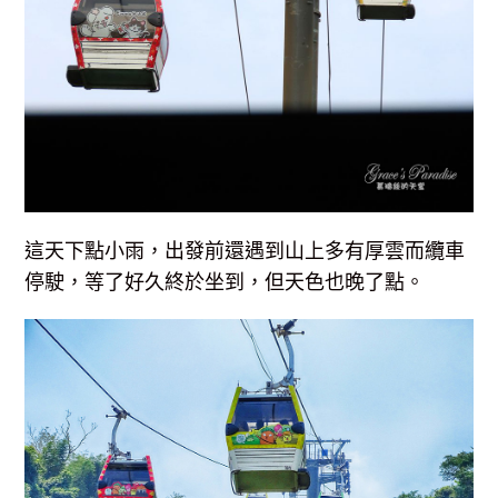
這天下點小雨，出發前還遇到山上多有厚雲而纜車
停駛，等了好久終於坐到，但天色也晚了點。