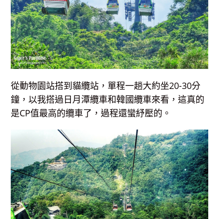
從動物園站搭到貓纜站，單程一趟大約坐20-30分
鐘，以我搭過日月潭纜車和韓國纜車來看，這真的
是CP值最高的纜車了，過程還蠻紓壓的。