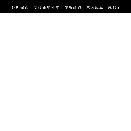
Skip
你 所 做 的 ， 要 交 託 耶 和 華 ， 你 所 謀 的 ， 就 必 成 立 。 箴 16:3
to
content