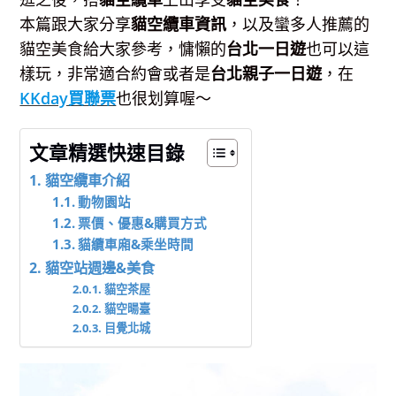
本篇跟大家分享
貓空纜車資訊
，以及蠻多人推薦的
貓空美食給大家參考，慵懶的
台北一日遊
也可以這
樣玩，非常適合約會或者是
台北親子一日遊
，在
KKday買聯票
也很划算喔～
文章精選快速目錄
貓空纜車介紹
動物園站
票價、優惠&購買方式
貓纜車廂&乘坐時間
貓空站週邊&美食
貓空茶屋
貓空暘臺
目覺北城