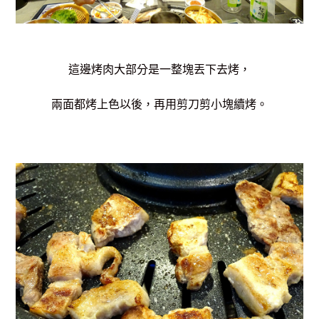
這邊烤肉大部分是一整塊丟下去烤，
兩面都烤上色以後，再用剪刀剪小塊續烤。