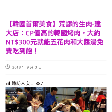
【韓國首爾美食】荒謬的生肉-建
大店：CP值高的韓國烤肉，大約
NT$300元就能五花肉和大醬湯免
費吃到飽！
Post
2018 年 9 月 3 日
published:
造訪人次：
887