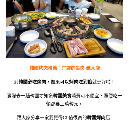
韓國烤肉推薦
：
荒謬的生肉-建大店
到
韓國必吃烤肉
，如果可以
烤肉吃到飽
就更好啦！
實際去一趟韓國才知道
韓國美食
消費可不便宜，隨便吃一
頓都要上萬韓元，
跟大家分享一家我覺得CP值很高的
韓國烤肉店
–