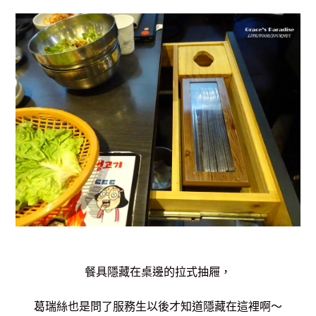
餐具隱藏在桌邊的拉式抽屜，
葛瑞絲也是問了服務生以後才知道隱藏在這裡啊～