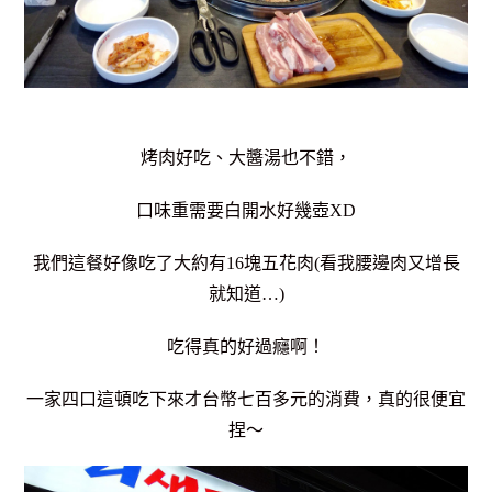
烤肉好吃、大醬湯也不錯，
口味重需要白開水好幾壺XD
我們這餐好像吃了大約有16塊五花肉(看我腰邊肉又增長
就知道…)
吃得真的好過癮啊！
一家四口這頓吃下來才台幣七百多元的消費，真的很便宜
捏～