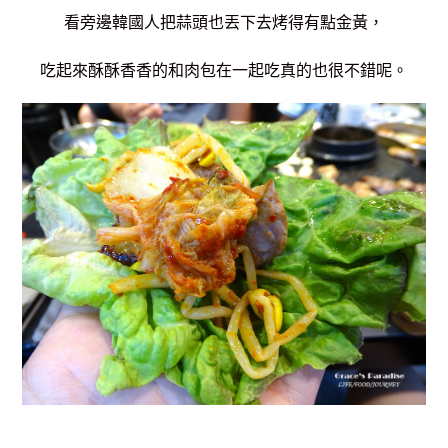
看旁邊韓國人把蒜頭也丟下去烤得有點金黃，
吃起來酥酥香香的和肉包在一起吃真的也很不錯呢。