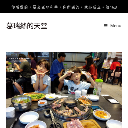
Skip
你 所 做 的 ， 要 交 託 耶 和 華 ， 你 所 謀 的 ， 就 必 成 立 。 箴 16:3
to
content
葛瑞絲的天堂
Menu