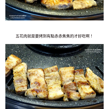
五花肉就是要烤到有點赤赤焦焦的才好吃啊！