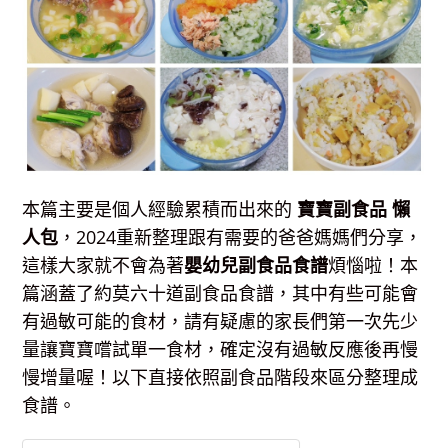
本篇主要是個人經驗累積而出來的
寶寶副食品 懶
人包
，2024重新整理跟有需要的爸爸媽媽們分享，
這樣大家就不會為著
嬰幼兒副食品食譜
煩惱啦！本
篇涵蓋了約莫六十道副食品食譜，其中有些可能會
有過敏可能的食材，請有疑慮的家長們第一次先少
量讓寶寶嚐試單一食材，確定沒有過敏反應後再慢
慢增量喔！以下直接依照副食品階段來區分整理成
食譜。