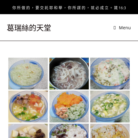
Skip
你 所 做 的 ， 要 交 託 耶 和 華 ， 你 所 謀 的 ， 就 必 成 立 。 箴 16:3
to
content
葛瑞絲的天堂
Menu