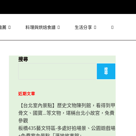
推薦
料理與烘焙食譜
生活分享
Toggle
website
搜尋
搜
尋
search
近期文章
【台北室內景點】歷史文物陳列館，看得到甲
骨文、國寶…等文物，堪稱台北小故宮，免費
參觀
板橋435藝文特區-多處好拍場景、公園遊戲場
+免費室內景點「溼地故事館」