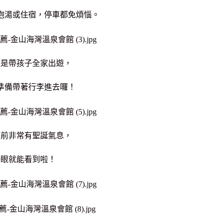
泡湯或住宿，停車都免煩惱。
次是帶孩子全家出遊，
準備帶著行李進去囉！
目前非常有聖誕氣息，
一眼就能看到啦！