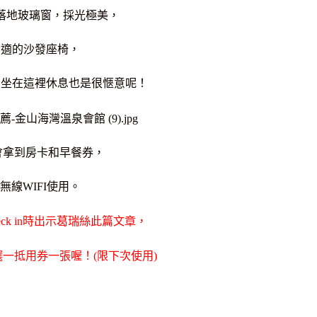
落地玻璃窗，採光極美，
舒適的沙發座椅，
，坐在這裡休息也是很愜意呢！
in後會拿到房卡和早餐券，
無線WIFI使用。
宿check in時出示葛瑞絲此篇文章，
一抵用券一張喔！(限下次使用)