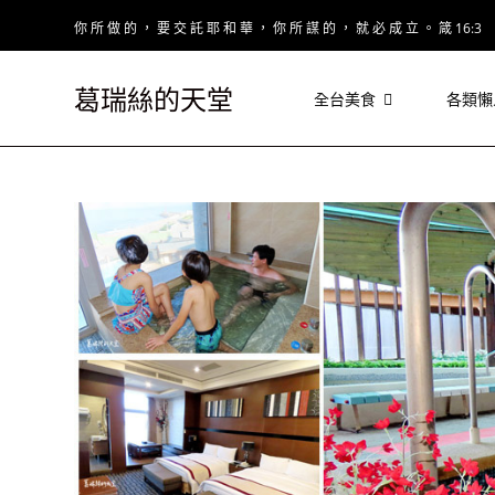
Skip
你 所 做 的 ， 要 交 託 耶 和 華 ， 你 所 謀 的 ， 就 必 成 立 。 箴 16:3
to
content
葛瑞絲的天堂
全台美食
各類懶