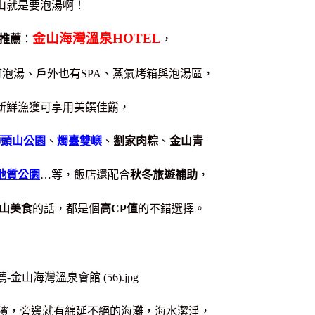
山就是要泡湯啊！
金山海灣溫泉HOTEL
推薦
：
，
泡湯、戶外也有SPA、蒸氣烤箱與泡湯區，
新鮮漁獲可享用美饌佳餚，
獅頭山公園
、
燭臺雙嶼
、
劉家肉粽
、
金山青
地質公園
…等，飯店還配合
秋冬旅遊補助
，
山美食
的話，都是個
高CP值
的不錯選擇。
海濱，旁邊就有綿延不絕的海灘，海水潔淨，