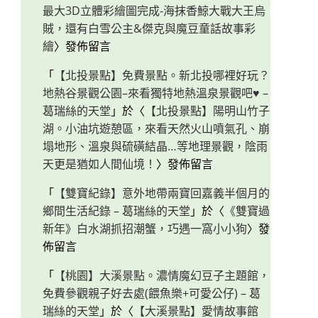
最大3D立體彩繪圖完成-海抹香鯨大戰大王烏
賊，還有白雪公主&傑克與魔豆童話故事彩
繪
〉發佈留言
「
【北投景點】免費景點。新北投哪裡好玩？
地熱谷景觀公園–來看獨特地熱溫泉景觀吧♥ –
葛瑞絲的天堂
」於〈
【北投景點】陽明山竹子
湖。小油坑遊憩區，來看天然火山噴氣孔、崩
塌地形、溫泉與硫磺結晶…等地理景觀，陰雨
天更是猶如人間仙境！
〉發佈留言
「
【雙寶紀錄】意外地帶兩寶回嘉義半個月的
鄉間生活紀錄 – 葛瑞絲的天堂
」於〈
《雙寶過
新年》白水湖抓招潮蟹，巧遇一窩小小狗
〉發
佈留言
「
【桃園】大溪景點。濃情魔幻豆子主題館，
免費參觀親子好去處(餵魚樂+可愛公仔) – 葛
瑞絲的天堂
」於〈
【大溪景點】愛情故事館