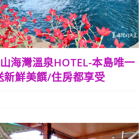
海灣溫泉HOTEL-本島唯一
送新鮮美饌/住房都享受