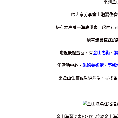
來到金
跟大家分享
金山泡湯住宿
擁有本島唯一
海底溫泉
，房內即可
還有
漁會直送
的
附近景點
豐富，有
金山老街
、
年活動中心
、
朱銘美術館
、
野柳
來
金山住宿
或單純泡湯、尋找
金
金山海灣溫泉HOTEL位於金山