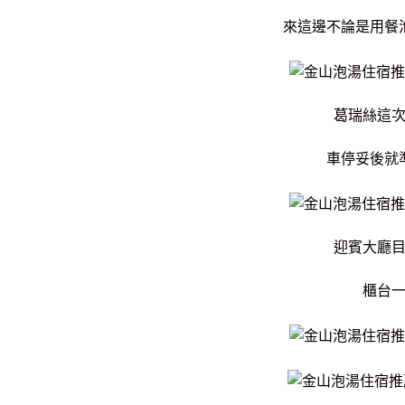
來這邊不論是用餐
葛瑞絲這
車停妥後就
迎賓大廳
櫃台