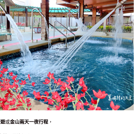
日遊
或
金山兩天一夜行程
，