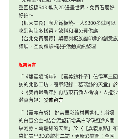
重回板橋543-進入2D漫畫世界，免費看展好
好拍～
【師大美食】喫尤鐵板燒-一人$300多就可以
吃到海陸多樣菜，飲料和湯免費供應
【台北免費展覽】顛覆刻板族譜印象的創意族
譜展，互動體驗+親子活動資訊整理
近期留言
「
《雙寶過新年》【嘉義縣朴子】值得再三回
訪的北歐工坊，簡單紀錄 – 葛瑞絲的天堂
」於
〈
《雙寶過新年》再訪東石漁人碼頭，人造沙
灘真有趣
〉發佈留言
「
【嘉義布袋】 好美里彩繪村再進化！崩壞
的白雪公主+結合泥塑新增黑白珍珠魟魚&闇
紋河豚 – 葛瑞絲的天堂
」於〈
【嘉義景點】布
袋好美里3D彩繪村二訪，更新彩繪圖：全國