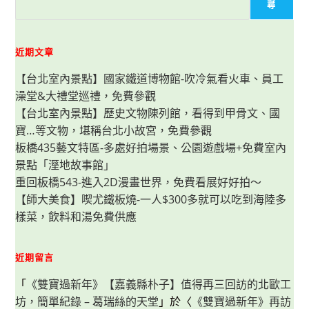
烏
尋
龍
麵/
丼
飯
還
近期文章
有
附
【台北室內景點】國家鐵道博物館-吹冷氣看火車、員工
炸
雞/
澡堂&大禮堂巡禮，免費參觀
炸
物，
【台北室內景點】歷史文物陳列館，看得到甲骨文、國
風
味
寶…等文物，堪稱台北小故宮，免費參觀
口
感
板橋435藝文特區-多處好拍場景、公園遊戲場+免費室內
不
景點「溼地故事館」
輸
丸
重回板橋543-進入2D漫畫世界，免費看展好好拍～
龜
製
【師大美食】喫尤鐵板燒-一人$300多就可以吃到海陸多
麵，
CP
樣菜，飲料和湯免費供應
值
高
近期留言
「
《雙寶過新年》【嘉義縣朴子】值得再三回訪的北歐工
坊，簡單紀錄 – 葛瑞絲的天堂
」於〈
《雙寶過新年》再訪