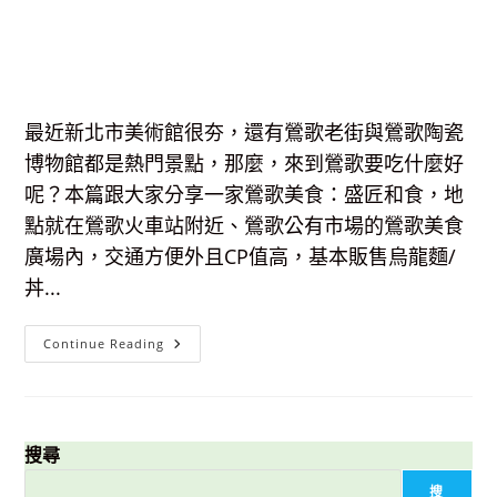
最近新北市美術館很夯，還有鶯歌老街與鶯歌陶瓷
博物館都是熱門景點，那麼，來到鶯歌要吃什麼好
呢？本篇跟大家分享一家鶯歌美食：盛匠和食，地
點就在鶯歌火車站附近、鶯歌公有市場的鶯歌美食
廣場內，交通方便外且CP值高，基本販售烏龍麵/
丼...
【鶯
Continue Reading
歌
美
食】
盛
匠
和
食-150
搜尋
元
內
搜