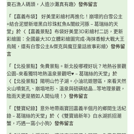
東石漁人碼頭，人造沙灘真有趣
〉發佈留言
「
【嘉義布袋】 好美里彩繪村再進化！崩壞的白雪公主
+結合泥塑新增黑白珍珠魟魚&闇紋河豚 – 葛瑞絲的天
堂
」於〈
【嘉義景點】布袋好美里3D彩繪村二訪，更新
彩繪圖：全國最大3D立體彩繪圖完成-海抹香鯨大戰大王
烏賊，還有白雪公主&傑克與魔豆童話故事彩繪
〉發佈留
言
「
【北投景點】免費景點。新北投哪裡好玩？地熱谷景觀
公園–來看獨特地熱溫泉景觀吧♥ – 葛瑞絲的天堂
」於
〈
【北投景點】陽明山竹子湖。小油坑遊憩區，來看天然
火山噴氣孔、崩塌地形、溫泉與硫磺結晶…等地理景觀，
陰雨天更是猶如人間仙境！
〉發佈留言
「
【雙寶紀錄】意外地帶兩寶回嘉義半個月的鄉間生活紀
錄 – 葛瑞絲的天堂
」於〈
《雙寶過新年》白水湖抓招潮
蟹，巧遇一窩小小狗
〉發佈留言