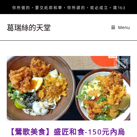
Skip
你 所 做 的 ， 要 交 託 耶 和 華 ， 你 所 謀 的 ， 就 必 成 立 。 箴 16:3
to
content
葛瑞絲的天堂
Menu
【鶯歌美食】盛匠和食-150元內烏