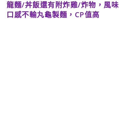
龍麵/丼飯還有附炸雞/炸物，風味
口感不輸丸龜製麵，CP值高