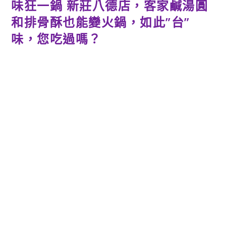
味狂一鍋 新莊八德店，客家鹹湯圓
和排骨酥也能變火鍋，如此”台”
味，您吃過嗎？