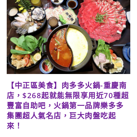
名
店-
最
潮
台
味
狂
一
鍋
新
莊
八
德
店，
客
家
鹹
湯
圓
和
【中正區美食】肉多多火鍋-重慶南
排
骨
店，$268起就能無限享用近70種超
酥
也
能
豐富自助吧，火鍋第一品牌樂多多
變
火
集團超人氣名店，巨大肉盤吃起
鍋，
如
來！
此”
台”
味，