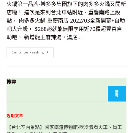
您
火鍋第一品牌-樂多多集團旗下的肉多多火鍋又開新
吃
過
店啦！ 這次是來到台北車站附近、重慶南路上設
嗎？
點， 肉多多火鍋-重慶南店 2022/03全新開幕+自助
吧大升級， $268起就能無限享用近70種超豐富自
助吧， 新增龍王麻辣湯，湯底...
【中
Continue Reading
正
區
美
食】
肉
多
多
搜尋
火
鍋-
搜
重
尋
慶
南
店，
$268
起
近期文章
就
能
【台北室內景點】國家鐵道博物館-吹冷氣看火車、員工
無
限