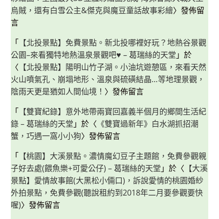
起
烏賊，還有白雪公主&傑克與魔豆童話故事彩繪
〉發佈留
來！
言
「
【北投景點】免費景點。新北投哪裡好玩？地熱谷景觀
公園–來看獨特地熱溫泉景觀吧♥ – 葛瑞絲的天堂
」於
〈
【北投景點】陽明山竹子湖。小油坑遊憩區，來看天然
火山噴氣孔、崩塌地形、溫泉與硫磺結晶…等地理景觀，
陰雨天更是猶如人間仙境！
〉發佈留言
「
【雙寶紀錄】意外地帶兩寶回嘉義半個月的鄉間生活紀
錄 – 葛瑞絲的天堂
」於〈
《雙寶過新年》白水湖抓招潮
蟹，巧遇一窩小小狗
〉發佈留言
「
【桃園】大溪景點。濃情魔幻豆子主題館，免費參觀親
子好去處(餵魚樂+可愛公仔) – 葛瑞絲的天堂
」於〈
【大溪
景點】愛情故事館(大黑松小倆口)，訴說愛情的桃園婚紗
外拍景點，免費參觀(聽說租約到2018年二月要參觀要快
喔)
〉發佈留言