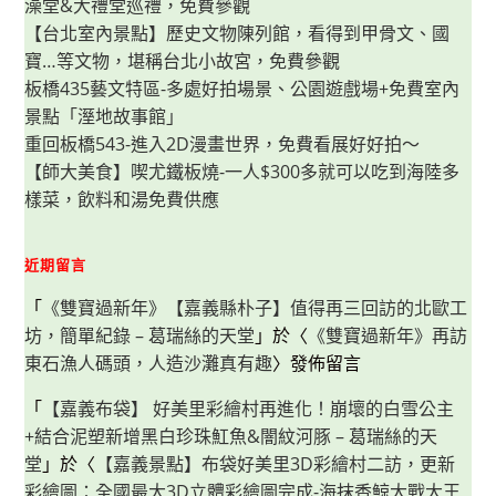
澡堂&大禮堂巡禮，免費參觀
享
用
【台北室內景點】歷史文物陳列館，看得到甲骨文、國
近
70
寶…等文物，堪稱台北小故宮，免費參觀
種
超
板橋435藝文特區-多處好拍場景、公園遊戲場+免費室內
豐
景點「溼地故事館」
富
自
重回板橋543-進入2D漫畫世界，免費看展好好拍～
助
吧，
【師大美食】喫尤鐵板燒-一人$300多就可以吃到海陸多
火
鍋
樣菜，飲料和湯免費供應
第
一
品
牌
近期留言
樂
多
多
「
《雙寶過新年》【嘉義縣朴子】值得再三回訪的北歐工
集
坊，簡單紀錄 – 葛瑞絲的天堂
團
」於〈
《雙寶過新年》再訪
超
東石漁人碼頭，人造沙灘真有趣
〉發佈留言
人
氣
名
「
【嘉義布袋】 好美里彩繪村再進化！崩壞的白雪公主
店，
巨
+結合泥塑新增黑白珍珠魟魚&闇紋河豚 – 葛瑞絲的天
大
肉
堂
」於〈
【嘉義景點】布袋好美里3D彩繪村二訪，更新
盤
吃
彩繪圖：全國最大3D立體彩繪圖完成-海抹香鯨大戰大王