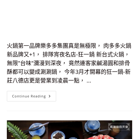
火鍋第一品牌樂多多集團真是無極限， 肉多多火鍋
新品牌又+1， 排隊宵夜名店-狂一鍋 新台式火鍋，
無限"台味"瀰漫到深夜， 竟然連客家鹹湯圓和排骨
酥都可以變成涮涮鍋， 今年3月才開幕的狂一鍋-新
莊八德店更是營業到凌晨一點， ...
火
Continue Reading
鍋
第
一
品
牌
排
隊
宵
夜