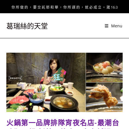
Skip
你 所 做 的 ， 要 交 託 耶 和 華 ， 你 所 謀 的 ， 就 必 成 立 。 箴 16:3
to
content
葛瑞絲的天堂
Menu
火鍋第一品牌排隊宵夜名店-最潮台