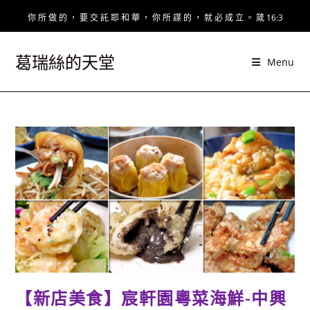
Skip
你 所 做 的 ， 要 交 託 耶 和 華 ， 你 所 謀 的 ， 就 必 成 立 。 箴 16:3
to
content
葛瑞絲的天堂
Menu
【新店美食】宸軒園粵菜海鮮-中興