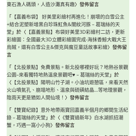
東石漁人碼頭，人造沙灘真有趣
〉發佈留言
「
【嘉義布袋】 好美里彩繪村再進化！崩壞的白雪公主
+結合泥塑新增黑白珍珠魟魚&闇紋河豚 – 葛瑞絲的天
堂
」於〈
【嘉義景點】布袋好美里3D彩繪村二訪，更新
彩繪圖：全國最大3D立體彩繪圖完成-海抹香鯨大戰大王
烏賊，還有白雪公主&傑克與魔豆童話故事彩繪
〉發佈留
言
「
【北投景點】免費景點。新北投哪裡好玩？地熱谷景觀
公園–來看獨特地熱溫泉景觀吧♥ – 葛瑞絲的天堂
」於
〈
【北投景點】陽明山竹子湖。小油坑遊憩區，來看天然
火山噴氣孔、崩塌地形、溫泉與硫磺結晶…等地理景觀，
陰雨天更是猶如人間仙境！
〉發佈留言
「
【雙寶紀錄】意外地帶兩寶回嘉義半個月的鄉間生活紀
錄 – 葛瑞絲的天堂
」於〈
《雙寶過新年》白水湖抓招潮
蟹，巧遇一窩小小狗
〉發佈留言