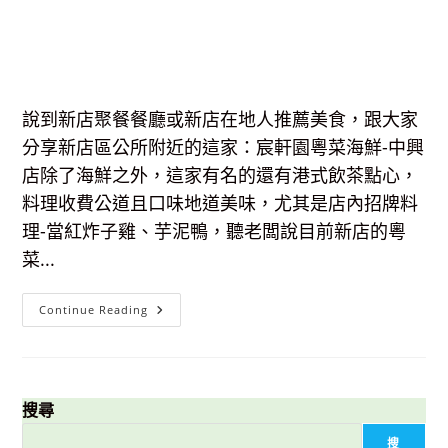
說到新店聚餐餐廳或新店在地人推薦美食，跟大家
分享新店區公所附近的這家：宸軒園粵菜海鮮-中興
店除了海鮮之外，這家有名的還有港式飲茶點心，
料理收費公道且口味地道美味，尤其是店內招牌料
理-當紅炸子雞、芋泥鴨，聽老闆說目前新店的粵
菜...
【新
Continue Reading
店
美
食】
宸
軒
園
粵
搜尋
菜
海
搜