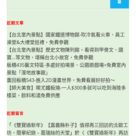
鮮-
尋
中
興
店：
港
點
近期文章
令
人
【台北室內景點】國家鐵道博物館-吹冷氣看火車、員工
印
象
澡堂&大禮堂巡禮，免費參觀
深
刻，
【台北室內景點】歷史文物陳列館，看得到甲骨文、國
可
訂
寶…等文物，堪稱台北小故宮，免費參觀
桌
菜
板橋435藝文特區-多處好拍場景、公園遊戲場+免費室內
亦
景點「溼地故事館」
可
單
重回板橋543-進入2D漫畫世界，免費看展好好拍～
點，
還
【師大美食】喫尤鐵板燒-一人$300多就可以吃到海陸多
有
包
樣菜，飲料和湯免費供應
廂、
包
場
服
近期留言
務
「
《雙寶過新年》【嘉義縣朴子】值得再三回訪的北歐工
坊，簡單紀錄 – 葛瑞絲的天堂
」於〈
《雙寶過新年》再訪