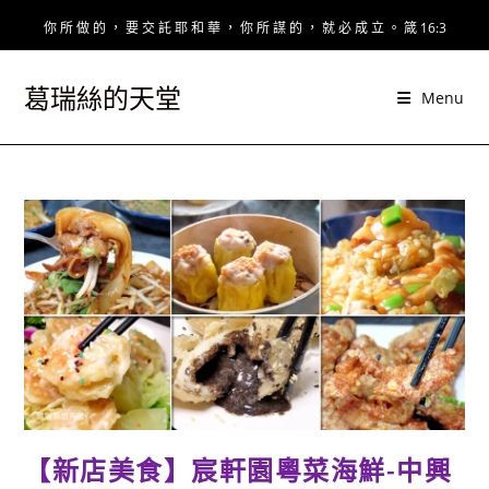
Skip
你 所 做 的 ， 要 交 託 耶 和 華 ， 你 所 謀 的 ， 就 必 成 立 。 箴 16:3
to
content
葛瑞絲的天堂
Menu
【新店美食】宸軒園粵菜海鮮-中興