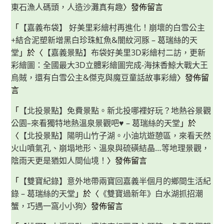
東石漁人碼頭，人造沙灘真有趣
〉發佈留言
「
【嘉義布袋】 好美里彩繪村再進化！崩壞的白雪公主
+結合泥塑新增黑白珍珠魟魚&闇紋河豚 – 葛瑞絲的天
堂
」於〈
【嘉義景點】布袋好美里3D彩繪村二訪，更新
彩繪圖：全國最大3D立體彩繪圖完成-海抹香鯨大戰大王
烏賊，還有白雪公主&傑克與魔豆童話故事彩繪
〉發佈留
言
「
【北投景點】免費景點。新北投哪裡好玩？地熱谷景觀
公園–來看獨特地熱溫泉景觀吧♥ – 葛瑞絲的天堂
」於
〈
【北投景點】陽明山竹子湖。小油坑遊憩區，來看天然
火山噴氣孔、崩塌地形、溫泉與硫磺結晶…等地理景觀，
陰雨天更是猶如人間仙境！
〉發佈留言
「
【雙寶紀錄】意外地帶兩寶回嘉義半個月的鄉間生活紀
錄 – 葛瑞絲的天堂
」於〈
《雙寶過新年》白水湖抓招潮
蟹，巧遇一窩小小狗
〉發佈留言