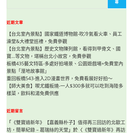
鮮-
尋
中
興
店：
港
點
近期文章
令
人
【台北室內景點】國家鐵道博物館-吹冷氣看火車、員工
印
象
澡堂&大禮堂巡禮，免費參觀
深
刻，
【台北室內景點】歷史文物陳列館，看得到甲骨文、國
可
訂
寶…等文物，堪稱台北小故宮，免費參觀
桌
菜
板橋435藝文特區-多處好拍場景、公園遊戲場+免費室內
亦
景點「溼地故事館」
可
單
重回板橋543-進入2D漫畫世界，免費看展好好拍～
點，
還
【師大美食】喫尤鐵板燒-一人$300多就可以吃到海陸多
有
包
樣菜，飲料和湯免費供應
廂、
包
場
服
近期留言
務
「
《雙寶過新年》【嘉義縣朴子】值得再三回訪的北歐工
坊，簡單紀錄 – 葛瑞絲的天堂
」於〈
《雙寶過新年》再訪