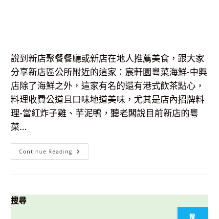
說到新店聚餐餐廳或新店在地人推薦美食，跟大家
分享新店區公所附近的這家：宸軒園粵菜海鮮-中興
店除了海鮮之外，這家有名的還有港式飲茶點心，
料理收費公道且口味地道美味，尤其是店內招牌料
理-當紅炸子雞、芋泥鴨，聽老闆說目前新店的粵
菜...
【新
Continue Reading
店
美
食】
宸
軒
園
粵
搜尋
菜
海
搜