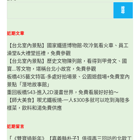
餐
盤
搜
豐
尋
盛
又
美
味
近期文章
【台北室內景點】國家鐵道博物館-吹冷氣看火車、員工
澡堂&大禮堂巡禮，免費參觀
【台北室內景點】歷史文物陳列館，看得到甲骨文、國
寶…等文物，堪稱台北小故宮，免費參觀
板橋435藝文特區-多處好拍場景、公園遊戲場+免費室內
景點「溼地故事館」
重回板橋543-進入2D漫畫世界，免費看展好好拍～
【師大美食】喫尤鐵板燒-一人$300多就可以吃到海陸多
樣菜，飲料和湯免費供應
近期留言
「
《雙寶過新年》【嘉義縣朴子】值得再三回訪的北歐工