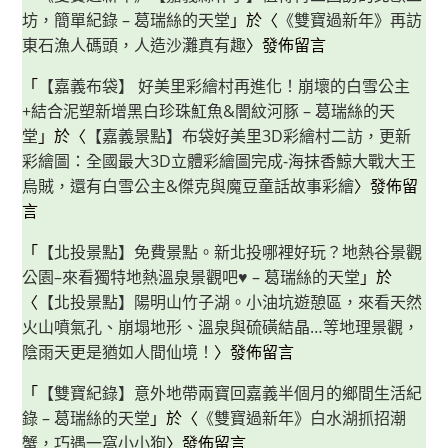
坊，簡單紀錄 – 葛瑞絲的天堂
」於〈
《雙寶過新年》再訪
東石漁人碼頭，人造沙灘真有趣
〉發佈留言
「
【嘉義布袋】 好美里彩繪村再進化！崩壞的白雪公主
+結合泥塑新增黑白珍珠魟魚&闇紋河豚 – 葛瑞絲的天
堂
」於〈
【嘉義景點】布袋好美里3D彩繪村二訪，更新
彩繪圖：全國最大3D立體彩繪圖完成-海抹香鯨大戰大王
烏賊，還有白雪公主&傑克與魔豆童話故事彩繪
〉發佈留
言
「
【北投景點】免費景點。新北投哪裡好玩？地熱谷景觀
公園–來看獨特地熱溫泉景觀吧♥ – 葛瑞絲的天堂
」於
〈
【北投景點】陽明山竹子湖。小油坑遊憩區，來看天然
火山噴氣孔、崩塌地形、溫泉與硫磺結晶…等地理景觀，
陰雨天更是猶如人間仙境！
〉發佈留言
「
【雙寶紀錄】意外地帶兩寶回嘉義半個月的鄉間生活紀
錄 – 葛瑞絲的天堂
」於〈
《雙寶過新年》白水湖抓招潮
蟹，巧遇一窩小小狗
〉發佈留言