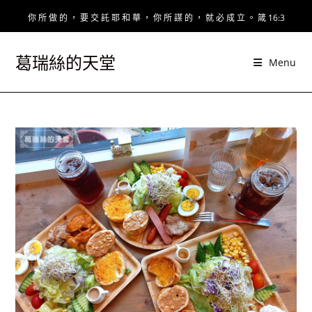
Skip
你 所 做 的 ， 要 交 託 耶 和 華 ， 你 所 謀 的 ， 就 必 成 立 。 箴 16:3
to
content
葛瑞絲的天堂
Menu