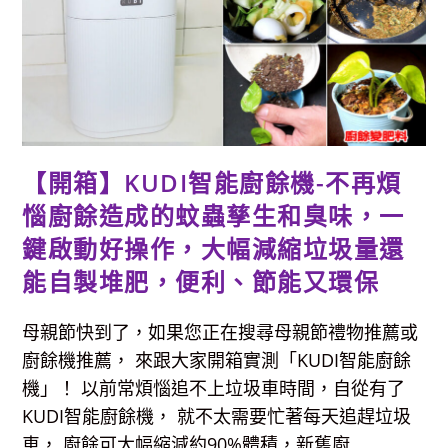
能
料
理
電
子
萬
用
鍋-12
種
模
式
&
雙
【開箱】KUDI智能廚餘機-不再煩
內
鍋
惱廚餘造成的蚊蟲孳生和臭味，一
配
置，
炒、
鍵啟動好操作，大幅減縮垃圾量還
蒸、
燉、
能自製堆肥，便利、節能又環保
煮
樣
樣
行，
母親節快到了，如果您正在搜尋母親節禮物推薦或
一
鍋
廚餘機推薦， 來跟大家開箱實測「KUDI智能廚餘
到
底
機」！ 以前常煩惱追不上垃圾車時間，自從有了
輕
鬆
KUDI智能廚餘機， 就不太需要忙著每天追趕垃圾
變
出
車， 廚餘可大幅縮減約90%體積，新舊廚...