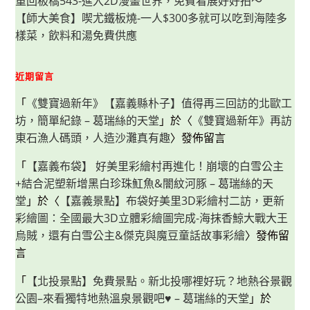
重回板橋543-進入2D漫畫世界，免費看展好好拍～
操
作，
【師大美食】喫尤鐵板燒-一人$300多就可以吃到海陸多
大
幅
樣菜，飲料和湯免費供應
減
縮
垃
圾
近期留言
量
還
能
「
《雙寶過新年》【嘉義縣朴子】值得再三回訪的北歐工
自
坊，簡單紀錄 – 葛瑞絲的天堂
製
」於〈
《雙寶過新年》再訪
堆
東石漁人碼頭，人造沙灘真有趣
〉發佈留言
肥，
便
利、
「
【嘉義布袋】 好美里彩繪村再進化！崩壞的白雪公主
節
能
+結合泥塑新增黑白珍珠魟魚&闇紋河豚 – 葛瑞絲的天
又
環
堂
」於〈
【嘉義景點】布袋好美里3D彩繪村二訪，更新
保
彩繪圖：全國最大3D立體彩繪圖完成-海抹香鯨大戰大王
烏賊，還有白雪公主&傑克與魔豆童話故事彩繪
〉發佈留
言
「
【北投景點】免費景點。新北投哪裡好玩？地熱谷景觀
公園–來看獨特地熱溫泉景觀吧♥ – 葛瑞絲的天堂
」於