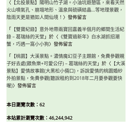
〈
【北投景點】陽明山竹子湖。小油坑遊憩區，來看天然
火山噴氣孔、崩塌地形、溫泉與硫磺結晶…等地理景觀，
陰雨天更是猶如人間仙境！
〉發佈留言
「
【雙寶紀錄】意外地帶兩寶回嘉義半個月的鄉間生活紀
錄 – 葛瑞絲的天堂
」於〈
《雙寶過新年》白水湖抓招潮
蟹，巧遇一窩小小狗
〉發佈留言
「
【桃園】大溪景點。濃情魔幻豆子主題館，免費參觀親
子好去處(餵魚樂+可愛公仔) – 葛瑞絲的天堂
」於〈
【大溪
景點】愛情故事館(大黑松小倆口)，訴說愛情的桃園婚紗
外拍景點，免費參觀(聽說租約到2018年二月要參觀要快
喔)
〉發佈留言
本日瀏覽次數：62
本站累計瀏覽次數：46,244,942