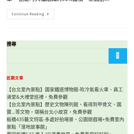
美
味
料
理
【開
Continue Reading
箱】
KUDI
智
能
廚
餘
機-
搜尋
不
再
搜
煩
尋
惱
廚
餘
造
成
近期文章
的
蚊
【台北室內景點】國家鐵道博物館-吹冷氣看火車、員工
蟲
孳
澡堂&大禮堂巡禮，免費參觀
生
和
【台北室內景點】歷史文物陳列館，看得到甲骨文、國
臭
味，
寶…等文物，堪稱台北小故宮，免費參觀
一
鍵
板橋435藝文特區-多處好拍場景、公園遊戲場+免費室內
啟
景點「溼地故事館」
動
好