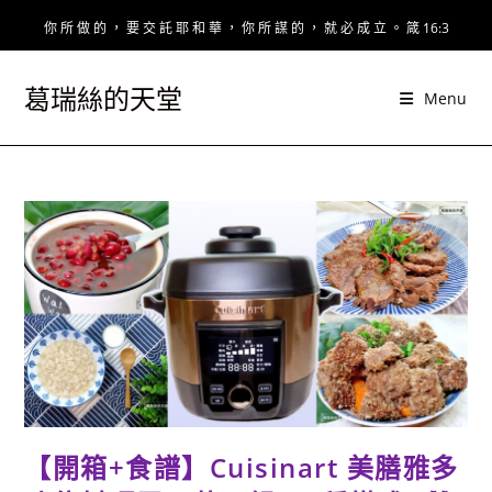
Skip
你 所 做 的 ， 要 交 託 耶 和 華 ， 你 所 謀 的 ， 就 必 成 立 。 箴 16:3
to
content
葛瑞絲的天堂
Menu
【開箱+食譜】Cuisinart 美膳雅多