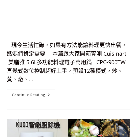
現今生活忙碌，如果有方法能讓料理更快出餐，
媽媽們肯定需要！ 本篇跟大家開箱實測 Cuisinart
美膳雅 5.6L多功能料理電子萬用鍋 CPC-900TW
直覺式數位控制超好上手，預設12種模式，炒、
蒸、燉、...
【開
Continue Reading
箱
+食
譜】
Cuisinart
美
膳
雅
多
功