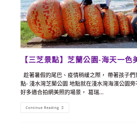
【三芝景點】芝蘭公園-海天一色
趁著暑假的尾巴、疫情稍緩之際， 帶著孩子們
點- 淺水灣芝蘭公園 地點就在淺水灣海濱公園
好多適合拍網美照的場景， 葛瑞...
【三
Continue Reading
芝
景
點】
芝
蘭
公