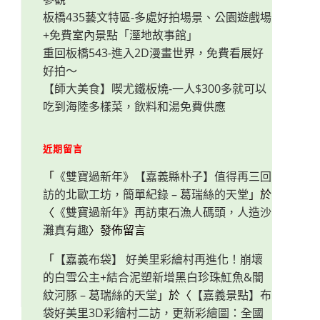
板橋435藝文特區-多處好拍場景、公園遊戲場
+免費室內景點「溼地故事館」
重回板橋543-進入2D漫畫世界，免費看展好
好拍～
【師大美食】喫尤鐵板燒-一人$300多就可以
吃到海陸多樣菜，飲料和湯免費供應
近期留言
「
《雙寶過新年》【嘉義縣朴子】值得再三回
訪的北歐工坊，簡單紀錄 – 葛瑞絲的天堂
」於
〈
《雙寶過新年》再訪東石漁人碼頭，人造沙
灘真有趣
〉發佈留言
「
【嘉義布袋】 好美里彩繪村再進化！崩壞
的白雪公主+結合泥塑新增黑白珍珠魟魚&闇
紋河豚 – 葛瑞絲的天堂
」於〈
【嘉義景點】布
袋好美里3D彩繪村二訪，更新彩繪圖：全國