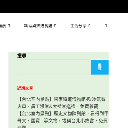
推薦
料理與烘焙食譜
生活分享
Toggle
website
搜尋
搜
尋
search
近期文章
【台北室內景點】國家鐵道博物館-吹冷氣看
火車、員工澡堂&大禮堂巡禮，免費參觀
【台北室內景點】歷史文物陳列館，看得到甲
骨文、國寶…等文物，堪稱台北小故宮，免費
參觀