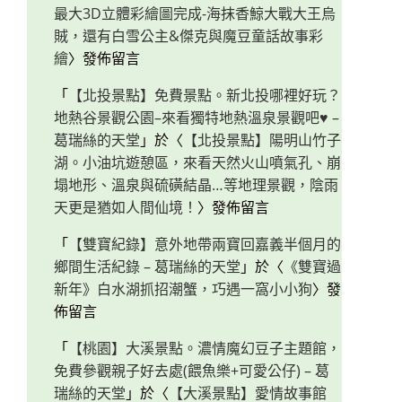
最大3D立體彩繪圖完成-海抹香鯨大戰大王烏
賊，還有白雪公主&傑克與魔豆童話故事彩
繪
〉發佈留言
「
【北投景點】免費景點。新北投哪裡好玩？
地熱谷景觀公園–來看獨特地熱溫泉景觀吧♥ –
葛瑞絲的天堂
」於〈
【北投景點】陽明山竹子
湖。小油坑遊憩區，來看天然火山噴氣孔、崩
塌地形、溫泉與硫磺結晶…等地理景觀，陰雨
天更是猶如人間仙境！
〉發佈留言
「
【雙寶紀錄】意外地帶兩寶回嘉義半個月的
鄉間生活紀錄 – 葛瑞絲的天堂
」於〈
《雙寶過
新年》白水湖抓招潮蟹，巧遇一窩小小狗
〉發
佈留言
「
【桃園】大溪景點。濃情魔幻豆子主題館，
免費參觀親子好去處(餵魚樂+可愛公仔) – 葛
瑞絲的天堂
」於〈
【大溪景點】愛情故事館