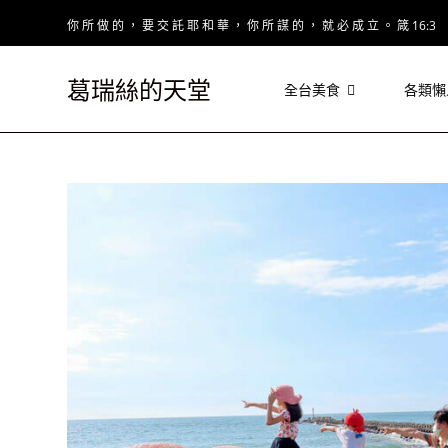
Skip
你 所 做 的 ， 要 交 託 耶 和 華 ， 你 所 謀 的 ， 就 必 成 立 。 箴 16:3
to
content
葛瑞絲的天堂
全台美食
各類懶