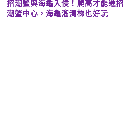
招潮蟹與海龜入侵！爬高才能進招
潮蟹中心，海龜溜滑梯也好玩