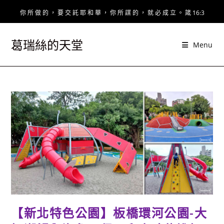
Skip
你 所 做 的 ， 要 交 託 耶 和 華 ， 你 所 謀 的 ， 就 必 成 立 。 箴 16:3
to
content
葛瑞絲的天堂
Menu
【新北特色公園】板橋環河公園-大