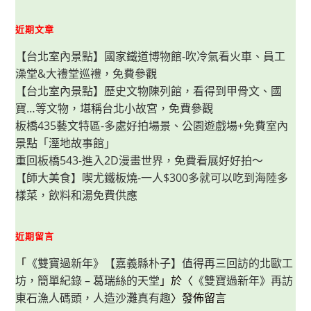
招
潮
蟹
近期文章
與
海
【台北室內景點】國家鐵道博物館-吹冷氣看火車、員工
龜
入
澡堂&大禮堂巡禮，免費參觀
侵！
爬
【台北室內景點】歷史文物陳列館，看得到甲骨文、國
高
才
寶…等文物，堪稱台北小故宮，免費參觀
能
進
板橋435藝文特區-多處好拍場景、公園遊戲場+免費室內
招
景點「溼地故事館」
潮
蟹
重回板橋543-進入2D漫畫世界，免費看展好好拍～
中
心，
【師大美食】喫尤鐵板燒-一人$300多就可以吃到海陸多
海
龜
樣菜，飲料和湯免費供應
溜
滑
梯
也
近期留言
好
玩
「
《雙寶過新年》【嘉義縣朴子】值得再三回訪的北歐工
坊，簡單紀錄 – 葛瑞絲的天堂
」於〈
《雙寶過新年》再訪
東石漁人碼頭，人造沙灘真有趣
〉發佈留言