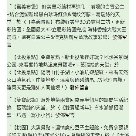
「
【嘉義布袋】 好美里彩繪村再進化！崩壞的白雪公主
+結合泥塑新增黑白珍珠魟魚&闇紋河豚 – 葛瑞絲的天
堂
」於〈
【嘉義景點】布袋好美里3D彩繪村二訪，更新
彩繪圖：全國最大3D立體彩繪圖完成-海抹香鯨大戰大王
烏賊，還有白雪公主&傑克與魔豆童話故事彩繪
〉發佈留
言
「
【北投景點】免費景點。新北投哪裡好玩？地熱谷景觀
公園–來看獨特地熱溫泉景觀吧♥ – 葛瑞絲的天堂
」於
〈
【北投景點】陽明山竹子湖。小油坑遊憩區，來看天然
火山噴氣孔、崩塌地形、溫泉與硫磺結晶…等地理景觀，
陰雨天更是猶如人間仙境！
〉發佈留言
「
【雙寶紀錄】意外地帶兩寶回嘉義半個月的鄉間生活紀
錄 – 葛瑞絲的天堂
」於〈
《雙寶過新年》白水湖抓招潮
蟹，巧遇一窩小小狗
〉發佈留言
「
【桃園】大溪景點。濃情魔幻豆子主題館，免費參觀親
子好去處(餵魚樂+可愛公仔) – 葛瑞絲的天堂
」於〈
【大溪