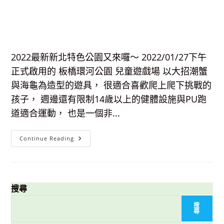
2022最新新北特色公園又來囉～ 2022/01/27下午
正式啟用的 板橋環河公園 兒童遊戲場 以大招潮蟹
與海龜為造型的遊具， 很適合喜歡爬上爬下挑戰的
孩子， 週邊還有限制14歲以上的健體設施與PU跑
道適合運動， 也是一個非...
【新
Continue Reading
北
特
色
公
園】
板
橋
搜尋
環
河
搜
公
尋
園-
大