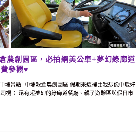
穀倉農創園區，必拍網美公車+夢幻綠廊道
費參觀♥
票的中埔景點- 中埔穀倉農創園區 假期來這裡比我想像中還好
車司機； 還有超夢幻的綠廊道餐廳、親子遊憩區與假日市