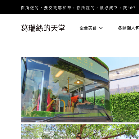
Skip
你 所 做 的 ， 要 交 託 耶 和 華 ， 你 所 謀 的 ， 就 必 成 立 。 箴 16:3
to
content
葛瑞絲的天堂
全台美食
各類懶人