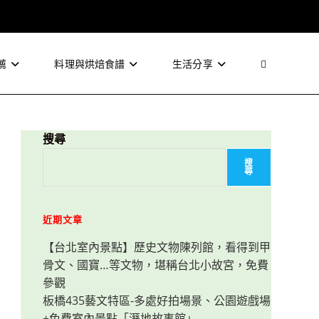
薦
料理與烘焙食譜
生活分享
Toggle
website
搜尋
搜
尋
search
近期文章
【台北室內景點】歷史文物陳列館，看得到甲
骨文、國寶…等文物，堪稱台北小故宮，免費
參觀
板橋435藝文特區-多處好拍場景、公園遊戲場
+免費室內景點「溼地故事館」