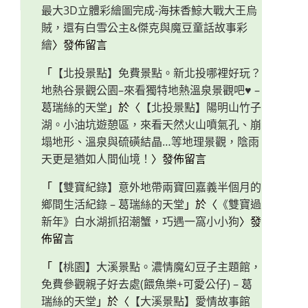
最大3D立體彩繪圖完成-海抹香鯨大戰大王烏
賊，還有白雪公主&傑克與魔豆童話故事彩
繪
〉發佈留言
「
【北投景點】免費景點。新北投哪裡好玩？
地熱谷景觀公園–來看獨特地熱溫泉景觀吧♥ –
葛瑞絲的天堂
」於〈
【北投景點】陽明山竹子
湖。小油坑遊憩區，來看天然火山噴氣孔、崩
塌地形、溫泉與硫磺結晶…等地理景觀，陰雨
天更是猶如人間仙境！
〉發佈留言
「
【雙寶紀錄】意外地帶兩寶回嘉義半個月的
鄉間生活紀錄 – 葛瑞絲的天堂
」於〈
《雙寶過
新年》白水湖抓招潮蟹，巧遇一窩小小狗
〉發
佈留言
「
【桃園】大溪景點。濃情魔幻豆子主題館，
免費參觀親子好去處(餵魚樂+可愛公仔) – 葛
瑞絲的天堂
」於〈
【大溪景點】愛情故事館