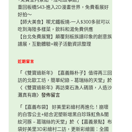
重回板橋543-進入2D漫畫世界，免費看展好
好拍～
【師大美食】喫尤鐵板燒-一人$300多就可以
吃到海陸多樣菜，飲料和湯免費供應
【台北免費展覽】顛覆刻板族譜印象的創意族
譜展，互動體驗+親子活動資訊整理
近期留言
「
《雙寶過新年》【嘉義縣朴子】值得再三回
訪的北歐工坊，簡單紀錄 – 葛瑞絲的天堂
」於
〈
《雙寶過新年》再訪東石漁人碼頭，人造沙
灘真有趣
〉發佈留言
「
【嘉義布袋】 好美里彩繪村再進化！崩壞
的白雪公主+結合泥塑新增黑白珍珠魟魚&闇
紋河豚 – 葛瑞絲的天堂
」於〈
【嘉義景點】布
袋好美里3D彩繪村二訪，更新彩繪圖：全國