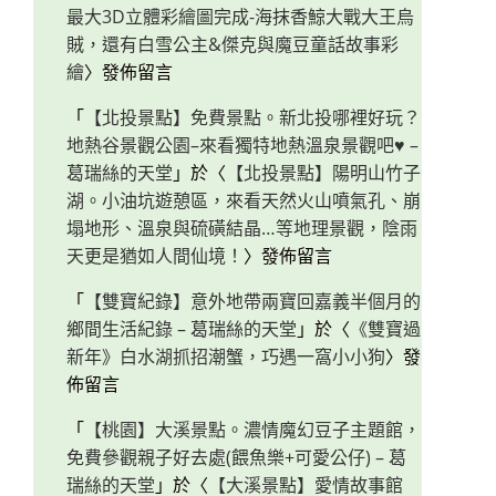
最大3D立體彩繪圖完成-海抹香鯨大戰大王烏
賊，還有白雪公主&傑克與魔豆童話故事彩
繪
〉發佈留言
「
【北投景點】免費景點。新北投哪裡好玩？
地熱谷景觀公園–來看獨特地熱溫泉景觀吧♥ –
葛瑞絲的天堂
」於〈
【北投景點】陽明山竹子
湖。小油坑遊憩區，來看天然火山噴氣孔、崩
塌地形、溫泉與硫磺結晶…等地理景觀，陰雨
天更是猶如人間仙境！
〉發佈留言
「
【雙寶紀錄】意外地帶兩寶回嘉義半個月的
鄉間生活紀錄 – 葛瑞絲的天堂
」於〈
《雙寶過
新年》白水湖抓招潮蟹，巧遇一窩小小狗
〉發
佈留言
「
【桃園】大溪景點。濃情魔幻豆子主題館，
免費參觀親子好去處(餵魚樂+可愛公仔) – 葛
瑞絲的天堂
」於〈
【大溪景點】愛情故事館