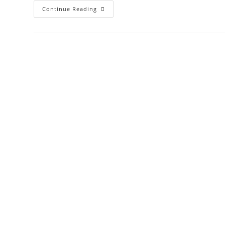
欣
Continue Reading
賞
美
景
與
歐
風
的
「芯
園
餐
廳」，
下
午
茶、
約
會
晚
餐
好
地
點！
（附
芯
園
住
宿
餐
飲
篇，
超