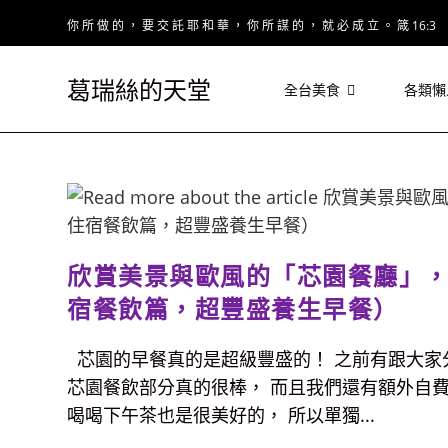
Skip
你 所 做 的 ， 要 交 託 耶 和 華 ， 你 所 謀 的 ， 就 必 成 立 。 箴 16:3
to
content
葛瑞絲的天堂
全台美食
各類懶
欣賞美景與歐風的「芯園餐廳」
宿餐飲篇，超豐盛養生早餐）
芯園的早餐真的是超級豐盛的！ 之前有跟大家
芯園餐飲部分真的很棒， 而且我們還有額外自
喝喝下午茶也是很美好的， 所以單獨...