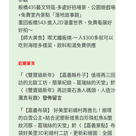
板橋435藝文特區-多處好拍場景、公園遊戲場
+免費室內景點「溼地故事館」
重回板橋543-進入2D漫畫世界，免費看展好
好拍～
【師大美食】喫尤鐵板燒-一人$300多就可以
吃到海陸多樣菜，飲料和湯免費供應
近期留言
「
《雙寶過新年》【嘉義縣朴子】值得再三回
訪的北歐工坊，簡單紀錄 – 葛瑞絲的天堂
」於
〈
《雙寶過新年》再訪東石漁人碼頭，人造沙
灘真有趣
〉發佈留言
「
【嘉義布袋】 好美里彩繪村再進化！崩壞
的白雪公主+結合泥塑新增黑白珍珠魟魚&闇
紋河豚 – 葛瑞絲的天堂
」於〈
【嘉義景點】布
袋好美里3D彩繪村二訪，更新彩繪圖：全國