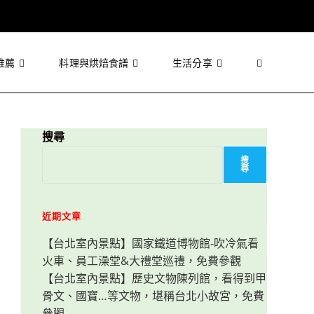
推薦
料理與烘焙食譜
生活分享
Toggle
website
搜尋
搜
尋
search
近期文章
【台北室內景點】國家鐵道博物館-吹冷氣看
火車、員工澡堂&大禮堂巡禮，免費參觀
【台北室內景點】歷史文物陳列館，看得到甲
骨文、國寶…等文物，堪稱台北小故宮，免費
參觀