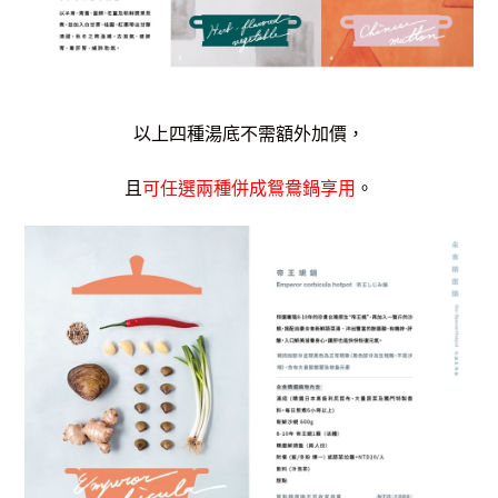
以上四種湯底不需額外加價，
且
可任選兩種併成鴛鴦鍋享用
。