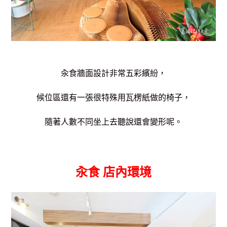
汆食牆面設計非常五彩繽紛，
候位區還有一張很特殊用瓦楞紙做的椅子，
隨著人數不同坐上去聽說還會變形呢。
汆食 店內環境