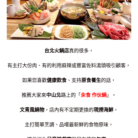
台北火鍋店
真的很多，
有主打大份肉、有的利用麻辣或豐富佐料湯頭吸引顧客，
如果您喜歡
健康飲食
、支持
原食養生
的話，
推薦大家來
中山北
路上的「
汆食 作伙鍋
」，
文青風鍋物
，店內有不定期更換的
現撈海鮮
，
主打簡單烹調、品嚐最新鮮的食物原味，