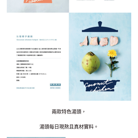
兩款特色湯頭，
湯頭每日現熬且真材實料。