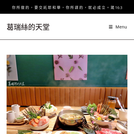
Skip
你 所 做 的 ， 要 交 託 耶 和 華 ， 你 所 謀 的 ， 就 必 成 立 。 箴 16:3
to
content
葛瑞絲的天堂
Menu