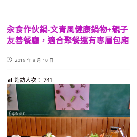
汆食作伙鍋-文青風健康鍋物+親子
友善餐廳，適合聚餐還有專屬包廂
Post
2019 年 8 月 10 日
published:
造訪人次：
741