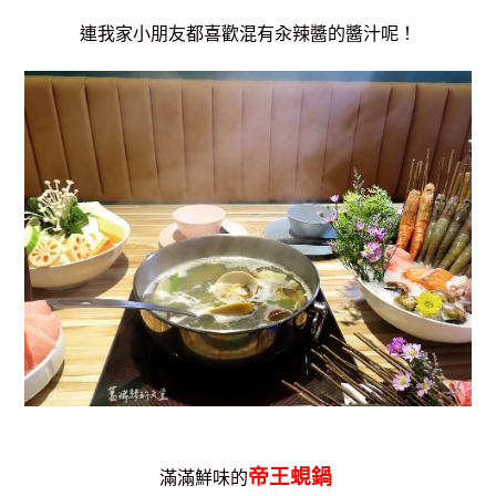
連我家小朋友都喜歡混有汆辣醬的醬汁呢！
帝王蜆鍋
滿滿鮮味的