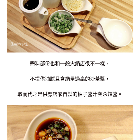
醬料部份也和一般火鍋店很不一樣，
不提供油膩且含納量過高的沙茶醬，
取而代之是供應店家自製的柚子醬汁與汆辣醬。