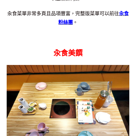
汆食菜單非常多頁且品項豐富，完整版菜單可以前往
汆食
粉絲團
。
汆食美饌