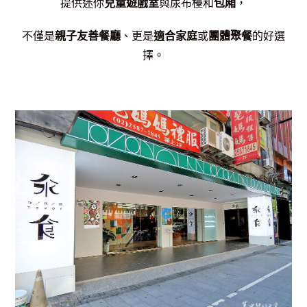
提供迷你
兒童遊戲室
與尿布檯和
包廂
，
不僅是
親子友善餐廳
、更是
適合家庭
或
團體聚餐
的好選
擇。