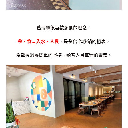
葛瑞絲很喜歡汆食的理念：
汆‧食→入水‧人良
，
是汆食 作伙鍋的初衷，
希望透過
最簡單的堅持，
給客人最真實的豐盛。