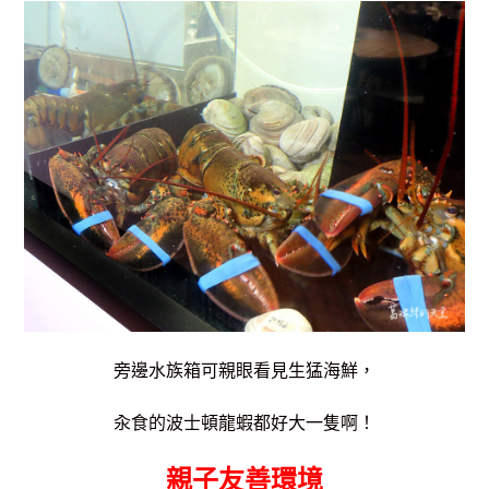
旁邊水族箱可親眼看見生猛海鮮，
汆食的波士頓龍蝦都好大一隻啊！
親子友善環境