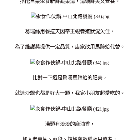
搭配自豪汆食新鮮蔬菜湯，湯頭鮮美又營養。
葛瑞絲用餐這天因帝王蜆養殖狀況欠佳，
為了維護與提供一定品質，店家改用馬蹄蛤代替。
比對一下還是驚嘆馬蹄蛤的肥美，
就連沙蜆也都是好大一顆，
我家小朋友超愛吃的。
湯頭有淡淡的麻油香，
加入老薑片、蔥段、辣椒與數種蔬果熬煮，