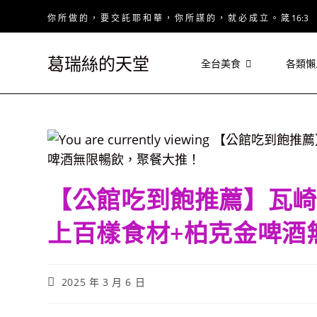
Skip
你 所 做 的 ， 要 交 託 耶 和 華 ， 你 所 謀 的 ， 就 必 成 立 。 箴 16:3
to
content
葛瑞絲的天堂
全台美食
各類懶
【公館吃到飽推薦】瓦崎
上百樣食材+柏克金啤酒
Post
2025 年 3 月 6 日
published: