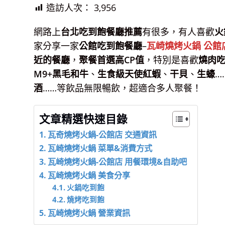
造訪人次：
3,956
網路上
台北吃到飽餐廳推薦
有很多，有人喜歡
火
家分享一家
公館吃到飽餐廳
–
瓦崎燒烤火鍋
公館
近的餐廳
，
聚餐首選高CP值
，特別是喜歡
燒肉
M9+黑毛和牛
、
生食級天使紅蝦
、
干貝
、
生蠔
…
酒
……等飲品無限暢飲，超適合多人聚餐！
文章精選快速目錄
瓦奇燒烤火鍋-公館店 交通資訊
瓦崎燒烤火鍋 菜單&消費方式
瓦崎燒烤火鍋-公館店 用餐環境&自助吧
瓦崎燒烤火鍋 美食分享
火鍋吃到飽
燒烤吃到飽
瓦崎燒烤火鍋 營業資訊