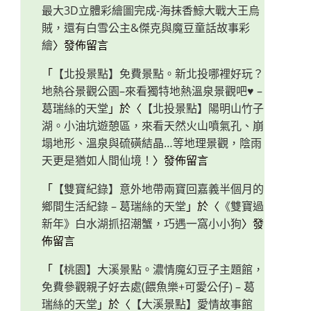
最大3D立體彩繪圖完成-海抹香鯨大戰大王烏
賊，還有白雪公主&傑克與魔豆童話故事彩
繪
〉發佈留言
「
【北投景點】免費景點。新北投哪裡好玩？
地熱谷景觀公園–來看獨特地熱溫泉景觀吧♥ –
葛瑞絲的天堂
」於〈
【北投景點】陽明山竹子
湖。小油坑遊憩區，來看天然火山噴氣孔、崩
塌地形、溫泉與硫磺結晶…等地理景觀，陰雨
天更是猶如人間仙境！
〉發佈留言
「
【雙寶紀錄】意外地帶兩寶回嘉義半個月的
鄉間生活紀錄 – 葛瑞絲的天堂
」於〈
《雙寶過
新年》白水湖抓招潮蟹，巧遇一窩小小狗
〉發
佈留言
「
【桃園】大溪景點。濃情魔幻豆子主題館，
免費參觀親子好去處(餵魚樂+可愛公仔) – 葛
瑞絲的天堂
」於〈
【大溪景點】愛情故事館