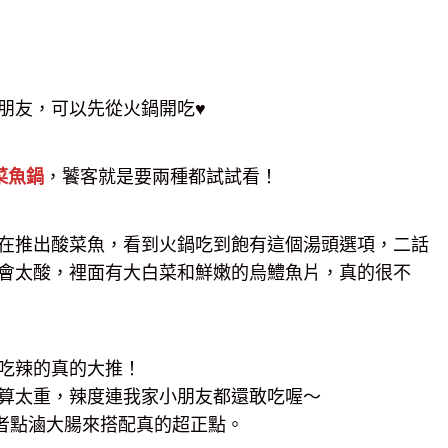
朋友，可以先從火鍋開吃♥
菜魚鍋
，饕客就是要兩種都試試看！
在推出酸菜魚，看到火鍋吃到飽有這個湯頭選項，二話
會太酸，裡面有大白菜和鮮嫩的烏鱧魚片，真的很不
吃辣的真的大推！
算太重，辣度連我家小朋友都還敢吃喔～
者點滷大腸來搭配真的超正點。