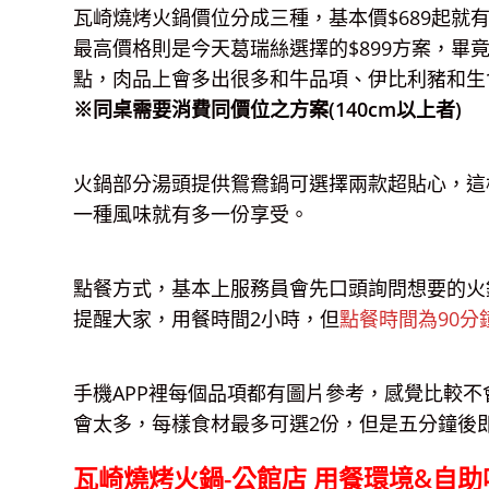
瓦崎燒烤火鍋價位分成三種，基本價$689起
最高價格則是今天葛瑞絲選擇的$899方案，
點，肉品上會多出很多和牛品項、伊比利豬和生
※同桌需要消費同價位之方案(140cm以上者)
火鍋部分湯頭提供鴛鴦鍋可選擇兩款超貼心，這
一種風味就有多一份享受。
點餐方式，基本上服務員會先口頭詢問想要的火鍋
提醒大家，用餐時間2小時，但
點餐時間為90分
手機APP裡每個品項都有圖片參考，感覺比較
會太多，每樣食材最多可選2份，但是五分鐘後
瓦崎燒烤火鍋-公館店 用餐環境&自助