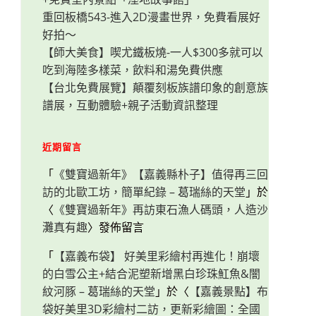
重回板橋543-進入2D漫畫世界，免費看展好
好拍～
【師大美食】喫尤鐵板燒-一人$300多就可以
吃到海陸多樣菜，飲料和湯免費供應
【台北免費展覽】顛覆刻板族譜印象的創意族
譜展，互動體驗+親子活動資訊整理
近期留言
「
《雙寶過新年》【嘉義縣朴子】值得再三回
訪的北歐工坊，簡單紀錄 – 葛瑞絲的天堂
」於
〈
《雙寶過新年》再訪東石漁人碼頭，人造沙
灘真有趣
〉發佈留言
「
【嘉義布袋】 好美里彩繪村再進化！崩壞
的白雪公主+結合泥塑新增黑白珍珠魟魚&闇
紋河豚 – 葛瑞絲的天堂
」於〈
【嘉義景點】布
袋好美里3D彩繪村二訪，更新彩繪圖：全國