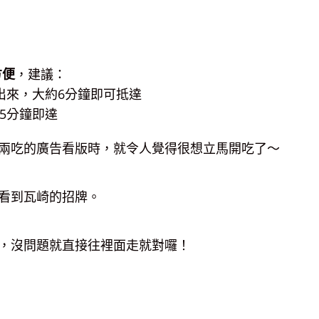
方便
，建議：
出來，大約6分鐘即可抵達
5分鐘即達
兩吃的廣告看版時，就令人覺得很想立馬開吃了～
看到瓦崎的招牌。
，沒問題就直接往裡面走就對囉！