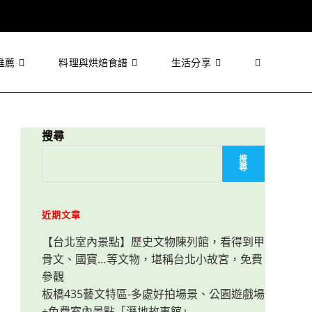
推薦
料理與烘焙食譜
生活分享
Toggle
website
搜尋
搜
尋
search
近期文章
【台北室內景點】歷史文物陳列館，看得到甲
骨文、國寶…等文物，堪稱台北小故宮，免費
參觀
板橋435藝文特區-多處好拍場景、公園遊戲場
+免費室內景點「溼地故事館」