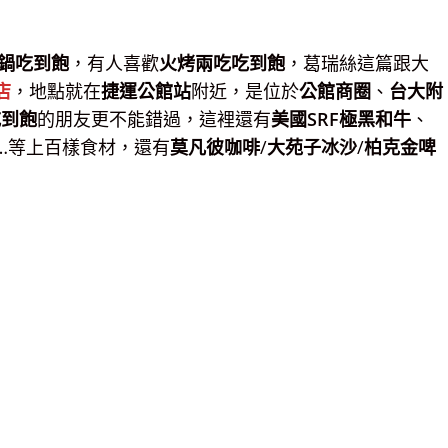
鍋吃到飽
，有人喜歡
火烤兩吃吃到飽
，葛瑞絲這篇跟大
店
，地點就在
捷運公館站
附近，是位於
公館商圈
、
台大附
吃到飽
的朋友更不能錯過，這裡還有
美國SRF極黑和牛
、
…等上百樣食材，還有
莫凡彼咖啡
/
大苑子冰沙
/
柏克金啤