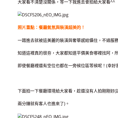
大家看不清楚沒關係，等一下我進去會拍給大家看^^
照片重點：餐廳氣氛與裝潢超美的！
一踏進去就被這美麗的裝潢與奢華感給懾住，不過服
知道這裡真的很夯，大家都知道平價美食哪裡找阿，
即使餐廳裡還有空位也都在一旁候位區等候呢！(幸好我
下面拍一下餐廳環境給大家看，趁還沒有人拍剛剛好(
兩分鐘就有客人也進來了)。