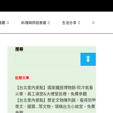
推薦
料理與烘焙食譜
生活分享
Toggle
website
搜尋
搜
尋
search
近期文章
【台北室內景點】國家鐵道博物館-吹冷氣看
火車、員工澡堂&大禮堂巡禮，免費參觀
【台北室內景點】歷史文物陳列館，看得到甲
骨文、國寶…等文物，堪稱台北小故宮，免費
參觀