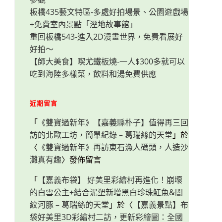
板橋435藝文特區-多處好拍場景、公園遊戲場
+免費室內景點「溼地故事館」
重回板橋543-進入2D漫畫世界，免費看展好
好拍～
【師大美食】喫尤鐵板燒-一人$300多就可以
吃到海陸多樣菜，飲料和湯免費供應
近期留言
「
《雙寶過新年》【嘉義縣朴子】值得再三回
訪的北歐工坊，簡單紀錄 – 葛瑞絲的天堂
」於
〈
《雙寶過新年》再訪東石漁人碼頭，人造沙
灘真有趣
〉發佈留言
「
【嘉義布袋】 好美里彩繪村再進化！崩壞
的白雪公主+結合泥塑新增黑白珍珠魟魚&闇
紋河豚 – 葛瑞絲的天堂
」於〈
【嘉義景點】布
袋好美里3D彩繪村二訪，更新彩繪圖：全國