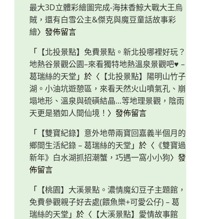
最大3D立體彩繪圖完成-海抹香鯨大戰大王烏
賊，還有白雪公主&傑克與魔豆童話故事彩
繪
〉發佈留言
「
【北投景點】免費景點。新北投哪裡好玩？
地熱谷景觀公園–來看獨特地熱溫泉景觀吧♥ –
葛瑞絲的天堂
」於〈
【北投景點】陽明山竹子
湖。小油坑遊憩區，來看天然火山噴氣孔、崩
塌地形、溫泉與硫磺結晶…等地理景觀，陰雨
天更是猶如人間仙境！
〉發佈留言
「
【雙寶紀錄】意外地帶兩寶回嘉義半個月的
鄉間生活紀錄 – 葛瑞絲的天堂
」於〈
《雙寶過
新年》白水湖抓招潮蟹，巧遇一窩小小狗
〉發
佈留言
「
【桃園】大溪景點。濃情魔幻豆子主題館，
免費參觀親子好去處(餵魚樂+可愛公仔) – 葛
瑞絲的天堂
」於〈
【大溪景點】愛情故事館