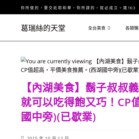
Skip
你 所 做 的 ， 要 交 託 耶 和 華 ， 你 所 謀 的 ， 就 必 成 立 。 箴 16:3
to
content
葛瑞絲的天堂
全台美食
各類懶
【內湖美食】鬍子叔叔義
就可以吃得飽又巧！CP
國中旁)(已歇業)
Post
2015 年 10 月 12 日