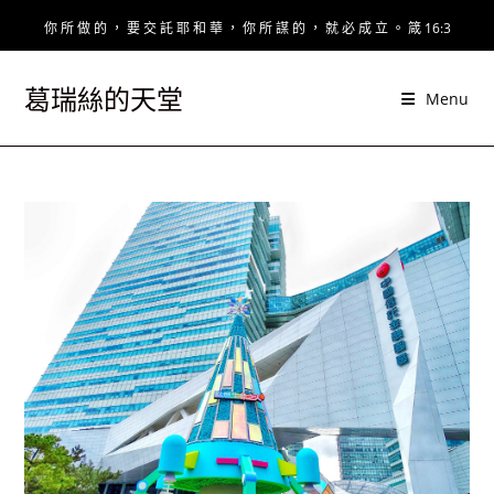
Skip
你 所 做 的 ， 要 交 託 耶 和 華 ， 你 所 謀 的 ， 就 必 成 立 。 箴 16:3
to
content
葛瑞絲的天堂
Menu