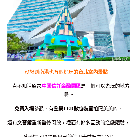
沒想到
南港
也有個好玩的
台北室內景點
！
一直不知道原來
中國信託金融園區
是一個可以遊玩的地方
啊～
免費入場
參觀，有
全景LED數位裝置
拍照美美的，
還有
文薈館
重新整修開放，裡面有好多互動的遊戲體驗，
孩子還可以領取自己的信用卡做紀念品XD