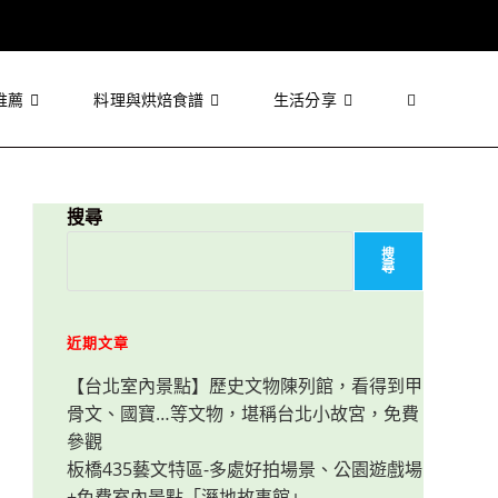
推薦
料理與烘焙食譜
生活分享
Toggle
website
搜尋
搜
尋
search
近期文章
【台北室內景點】歷史文物陳列館，看得到甲
骨文、國寶…等文物，堪稱台北小故宮，免費
參觀
板橋435藝文特區-多處好拍場景、公園遊戲場
+免費室內景點「溼地故事館」