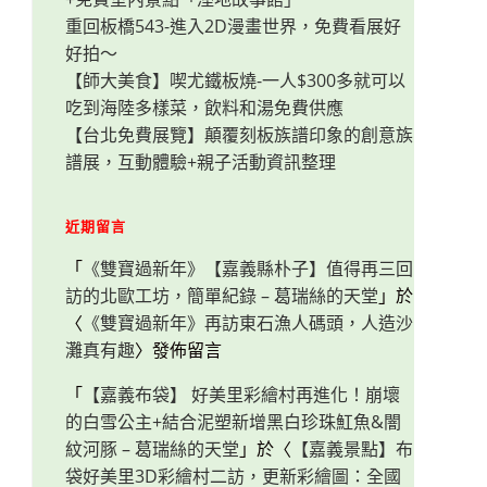
重回板橋543-進入2D漫畫世界，免費看展好
好拍～
【師大美食】喫尤鐵板燒-一人$300多就可以
吃到海陸多樣菜，飲料和湯免費供應
【台北免費展覽】顛覆刻板族譜印象的創意族
譜展，互動體驗+親子活動資訊整理
近期留言
「
《雙寶過新年》【嘉義縣朴子】值得再三回
訪的北歐工坊，簡單紀錄 – 葛瑞絲的天堂
」於
〈
《雙寶過新年》再訪東石漁人碼頭，人造沙
灘真有趣
〉發佈留言
「
【嘉義布袋】 好美里彩繪村再進化！崩壞
的白雪公主+結合泥塑新增黑白珍珠魟魚&闇
紋河豚 – 葛瑞絲的天堂
」於〈
【嘉義景點】布
袋好美里3D彩繪村二訪，更新彩繪圖：全國