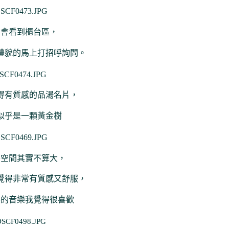
門會看到櫃台區，
禮貌的馬上打招呼詢問。
得有質感的品湯名片，
似乎是一顆黃金樹
餐空間其實不算大，
覺得非常有質感又舒服，
柔的音樂我覺得很喜歡