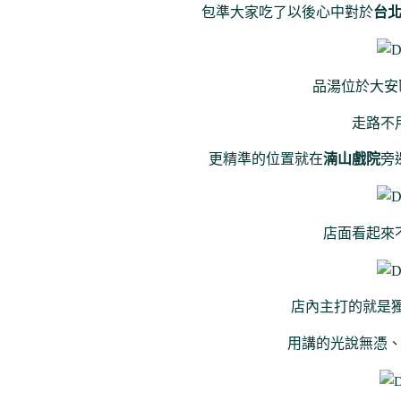
包準大家吃了以後心中對於
台
品湯位於大安
走路不
更精準的位置就在
湳山戲院
旁
店面看起來
店內主打的就是
用講的光說無憑、