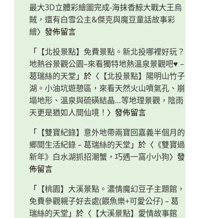
最大3D立體彩繪圖完成-海抹香鯨大戰大王烏
賊，還有白雪公主&傑克與魔豆童話故事彩
繪
〉發佈留言
「
【北投景點】免費景點。新北投哪裡好玩？
地熱谷景觀公園–來看獨特地熱溫泉景觀吧♥ –
葛瑞絲的天堂
」於〈
【北投景點】陽明山竹子
湖。小油坑遊憩區，來看天然火山噴氣孔、崩
塌地形、溫泉與硫磺結晶…等地理景觀，陰雨
天更是猶如人間仙境！
〉發佈留言
「
【雙寶紀錄】意外地帶兩寶回嘉義半個月的
鄉間生活紀錄 – 葛瑞絲的天堂
」於〈
《雙寶過
新年》白水湖抓招潮蟹，巧遇一窩小小狗
〉發
佈留言
「
【桃園】大溪景點。濃情魔幻豆子主題館，
免費參觀親子好去處(餵魚樂+可愛公仔) – 葛
瑞絲的天堂
」於〈
【大溪景點】愛情故事館