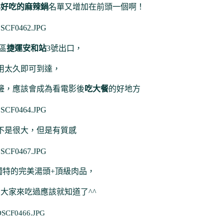
北好吃的麻辣鍋
名單又增加在前頭一個啊！
區
捷運安和站
3號出口，
用太久即可到達，
邊，應該會成為看電影後
吃大餐
的好地方
不是很大，但是有質感
獨特的完美湯頭+頂級肉品，
大家來吃過應該就知道了^^