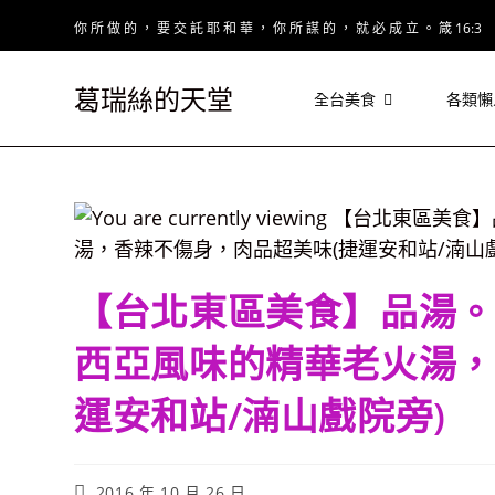
Skip
你 所 做 的 ， 要 交 託 耶 和 華 ， 你 所 謀 的 ， 就 必 成 立 。 箴 16:3
to
content
葛瑞絲的天堂
全台美食
各類懶
【台北東區美食】品湯。
西亞風味的精華老火湯，
運安和站/湳山戲院旁)
Post
2016 年 10 月 26 日