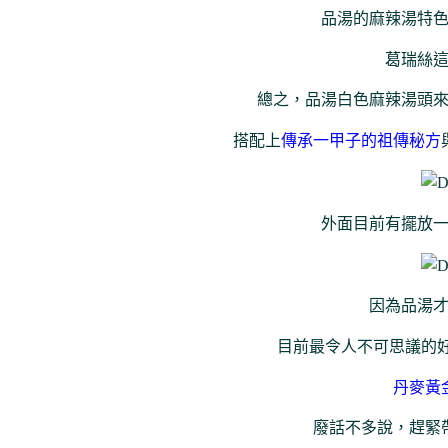
品湯的麻辣湯特
葛瑞絲
總之，品湯白色麻辣湯頭
搭配上
傳承一甲子的祖傳秘方
外面目前有擺放
因為品湯
目前最令人不可思議的
丹麥黃
廢話不多說，趕緊