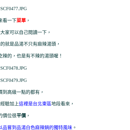
來看一下
菜單
，
承大家可以自己閱讀一下，
享的就是品湯不只有麻辣湯頭，
吃辣的，也是有不辣的湯頭喔！
價到高級一點的都有，
的經驗加上
這裡是台北東區
地段看來，
的價位很
平價
，
以品嘗到品湯白色麻辣鍋的獨特風味
。