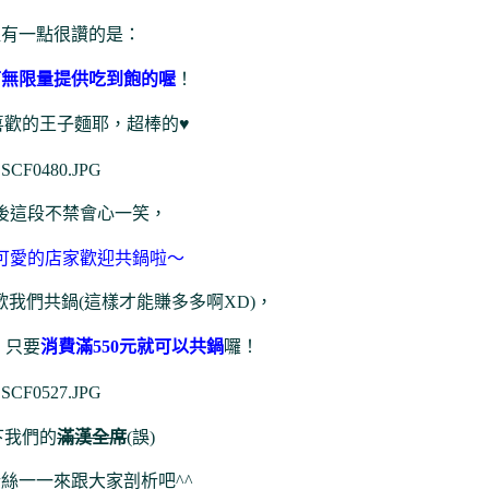
提有一點很讚的是：
可無限量提供吃到飽的喔
！
喜歡的王子麵耶，超棒的♥
後這段不禁會心一笑，
可愛的店家歡迎共鍋啦～
我們共鍋(這樣才能賺多多啊XD)，
，只要
消費滿550元就可以共鍋
囉！
下我們的
滿漢全席
(誤)
絲一一來跟大家剖析吧^^