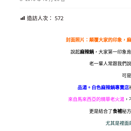
published:
造訪人次：
572
封面照片：顛覆大家的印象，
說起
麻辣鍋
，大家第一印象
老一輩人常跟我們
可
品湯。白色麻辣鍋專賣店
來自馬來西亞的精華老火湯
，
更是結合了
食補
秘
尤其是裡面