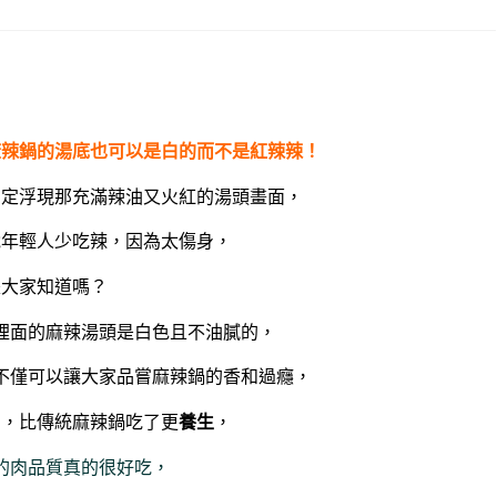
麻辣鍋的湯底也可以是白的而不是紅辣辣！
肯定浮現那充滿辣油又火紅的湯頭畫面，
說年輕人少吃辣，因為太傷身，
是大家知道嗎？
裡面的麻辣湯頭是白色且不油膩的，
不僅可以讓大家品嘗麻辣鍋的香和過癮，
方，比傳統麻辣鍋吃了更
養生
，
的肉品質真的很好吃，