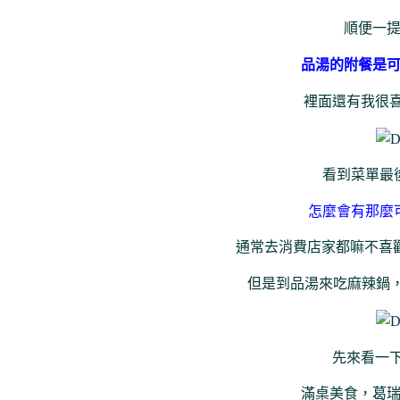
順便一
品湯的附餐是
裡面還有我很
看到菜單最
怎麼會有那麼
通常去消費店家都嘛不喜歡
但是到品湯來吃麻辣鍋
先來看一
滿桌美食，葛瑞