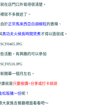
色就在店門口外寫得很清楚，
這裡就不多敘述了，
來自於
正宗馬來西亞白胡椒粒
的香辣、
與
真功夫火候長時間煲煮
才得以造就成。
一些活動，有興趣的可以參加
才新開幕一個月左右，
好康就是
只要按讚+分享或打卡就送
金松阪豬一份
呢！
帶大家進去餐廳裡面看看吧～