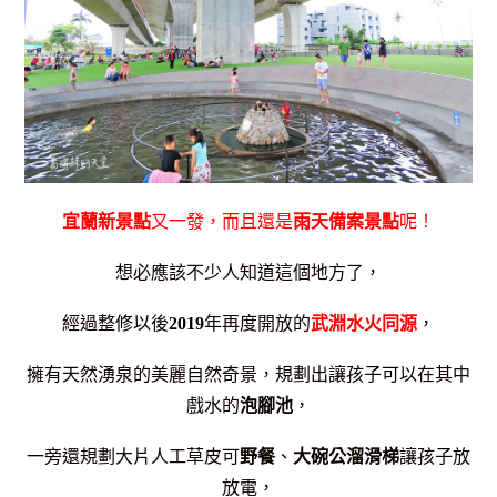
宜蘭新景點
又一發，而且還是
雨天備案景點
呢！
想必應該不少人知道這個地方了，
經過整修以後
2019
年再度開放的
武淵水火同源
，
擁有天然湧泉的
美麗自然奇景，規劃出讓孩子可以在其中
戲水的
泡腳池
，
一旁還規劃大片人工草皮可
野餐
、
大碗公溜滑梯
讓孩子放
放電，