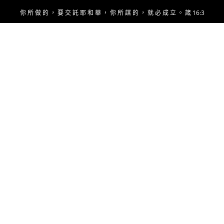
Skip
你 所 做 的 ， 要 交 託 耶 和 華 ， 你 所 謀 的 ， 就 必 成 立 。 箴 16:3
to
content