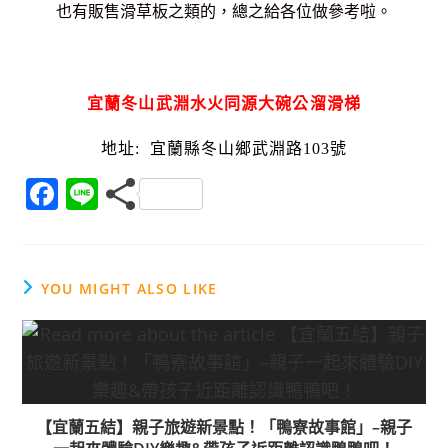
也有販售滑草板之類的，總之給各位做參考啦。
宜蘭冬山武淵水火同源大碗公溜滑梯
地址: 宜蘭縣冬山鄉武淵路103號
F
Li
a
n
c
e
e
YOU MIGHT ALSO LIKE
b
o
o
k
【宜蘭五結】親子旅遊新景點！「鴨寮故事館」–親子