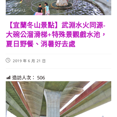
【宜蘭冬山景點】武淵水火同源-
大碗公溜滑梯+特殊景觀戲水池，
夏日野餐、消暑好去處
Post
2019 年 6 月 21 日
published:
造訪人次：
506