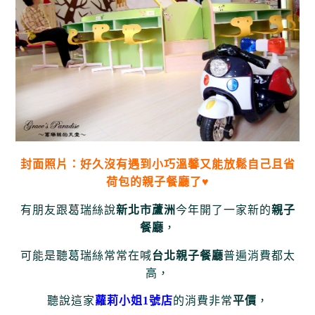
封面照片：好久沒有遇到小巧溫馨又能放鬆自己且省
荷包的親子餐廳了♥
有朋友跟葛瑞絲說
新北市蘆洲
今年開了一家新的
親子
餐廳
，
可能是聽葛瑞絲常常在喊
台北親子餐廳
普遍消費都太
高，
聽說這家
蘿莉小姐1號店
的消費非常
平價
，