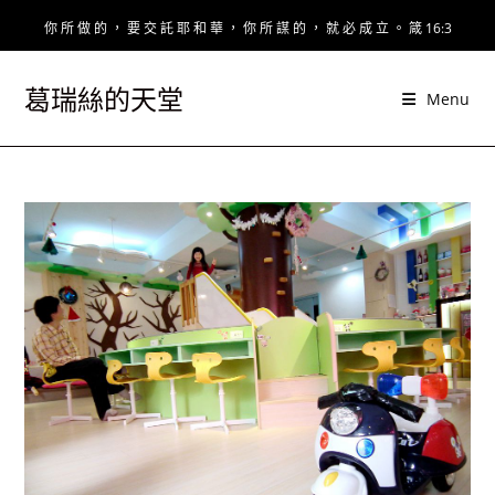
Skip
你 所 做 的 ， 要 交 託 耶 和 華 ， 你 所 謀 的 ， 就 必 成 立 。 箴 16:3
to
content
葛瑞絲的天堂
Menu