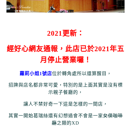
2021更新：
經好心網友通報，此店已於2021年五
月停止營業囉！
蘿莉小姐1號店
位於轉角處所以還算醒目，
招牌與店名都非常可愛，
特別的是上面其實是沒有標
示親子餐廳的，
讓人不禁好奇一下這是怎樣的一間店，
其實一開始葛瑞絲還有幻想過會不會是一家
女僕咖啡
廳
之類的XD