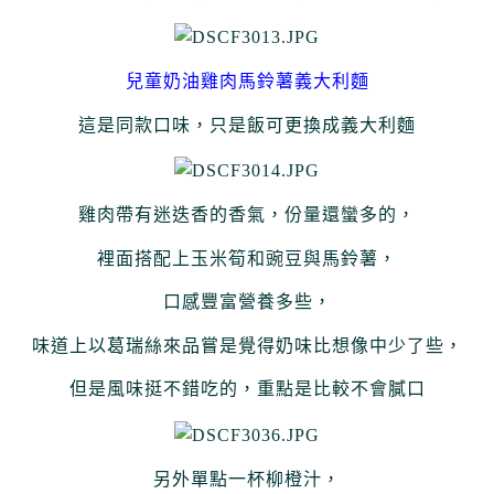
兒童奶油雞肉馬鈴薯義大利麵
這是同款口味，只是飯可更換成義大利麵
雞肉帶有迷迭香的香氣，
份量還蠻多的，
裡面搭配上玉米筍和豌豆與馬鈴薯，
口感豐富營養多些，
味道上以葛瑞絲來品嘗是覺得奶味比想像中少了些，
但是風味挺不錯吃的，重點是比較不會膩口
另外單點一杯柳橙汁，