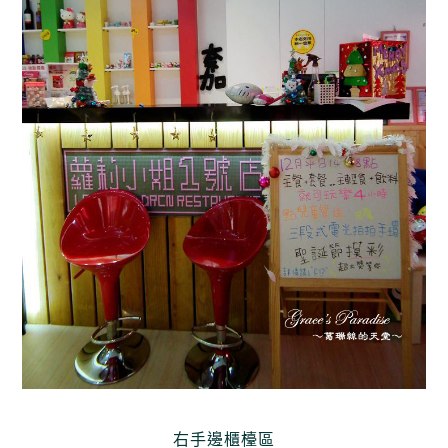
右手邊櫃檯區