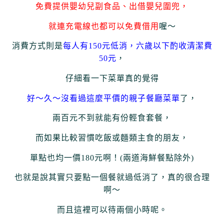
免費提供嬰幼兒副食品、出借嬰兒圍兜，
就連充電線也都可以免費借用
喔～
消費方式則是
每人有150元低消，六歲以下酌收清潔費
50元
，
仔細看一下菜單真的覺得
好～久～沒看過這麼平價的親子餐廳菜單
了，
兩百元不到就能有份輕食套餐，
而如果比較習慣吃飯或麵類主食的朋友，
單點也均一價180元啊！(兩道海鮮餐點除外)
也就是說其實只要點一個餐就過低消了，真的很合理
啊～
而且這裡可以待兩個小時呢。