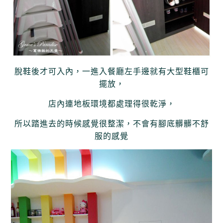
脫鞋後才可入內，一進入餐廳左手邊就有大型鞋櫃可
擺放，
店內連地板環境都處理得很乾淨，
所以踏進去的時候感覺很整潔，
不會有腳底髒髒不舒
服的感覺