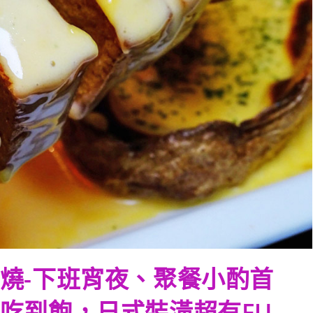
燒-下班宵夜、聚餐小酌首
吃到飽，日式裝潢超有FU