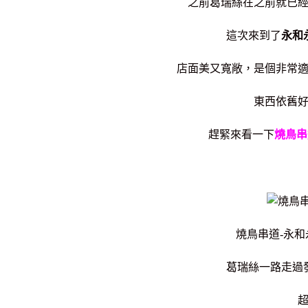
之前葛瑞絲在之前就已
這次來到了
永和
店面美又寬敞，是個非常
東西依舊
趕緊來看一下
燒鳥串
燒鳥串道-永
葛瑞絲一路走過