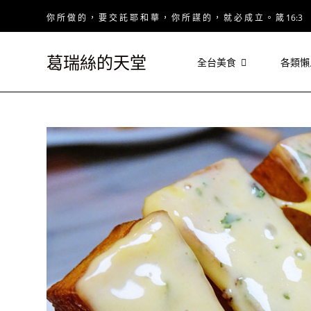
Skip
你 所 做 的 ， 要 交 託 耶 和 華 ， 你 所 謀 的 ， 就 必 成 立 。 箴 16:3
to
content
葛瑞絲的天堂
全台美食
各類懶