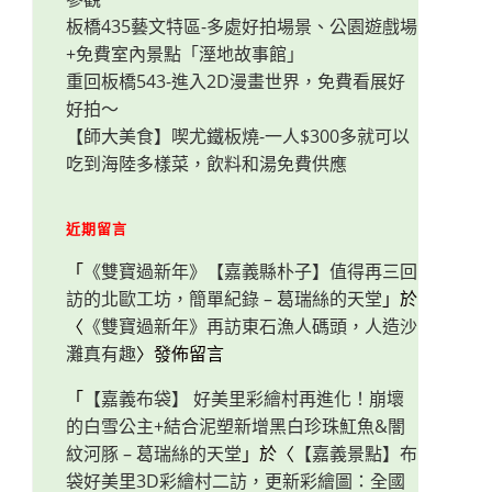
板橋435藝文特區-多處好拍場景、公園遊戲場
+免費室內景點「溼地故事館」
重回板橋543-進入2D漫畫世界，免費看展好
好拍～
【師大美食】喫尤鐵板燒-一人$300多就可以
吃到海陸多樣菜，飲料和湯免費供應
近期留言
「
《雙寶過新年》【嘉義縣朴子】值得再三回
訪的北歐工坊，簡單紀錄 – 葛瑞絲的天堂
」於
〈
《雙寶過新年》再訪東石漁人碼頭，人造沙
灘真有趣
〉發佈留言
「
【嘉義布袋】 好美里彩繪村再進化！崩壞
的白雪公主+結合泥塑新增黑白珍珠魟魚&闇
紋河豚 – 葛瑞絲的天堂
」於〈
【嘉義景點】布
袋好美里3D彩繪村二訪，更新彩繪圖：全國