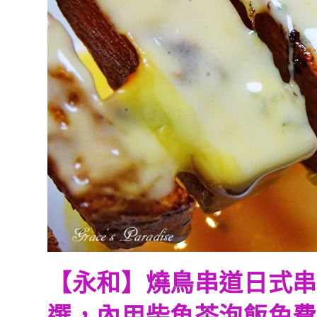
【永和】燒鳥串道日式串
選，內用柴魚茶泡飯免費