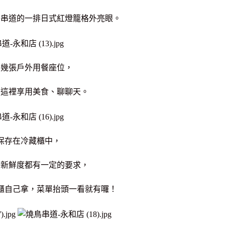
鳥串道的一排日式紅燈籠格外亮眼。
置幾張戶外用餐座位，
在這裡享用美食、聊聊天。
保存在冷藏櫃中，
材新鮮度都有一定的要求，
櫃自己拿，菜單抬頭一看就有囉！