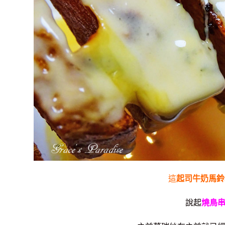
這
起司牛奶馬鈴
說起
燒鳥