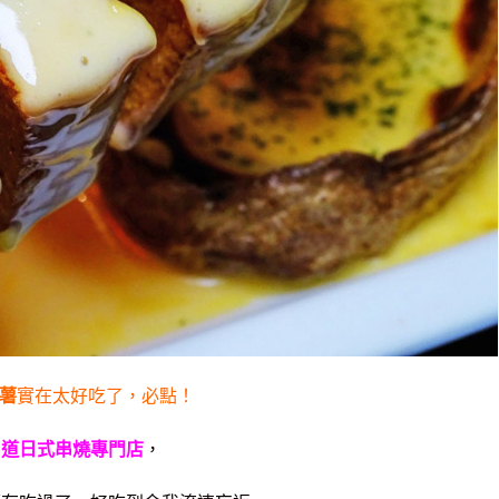
薯
實在太好吃了，必點！
串道日式串燒專門店
，