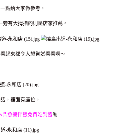
楚一點給大家做參考，
一旁有大拇指的則是店家推薦。
種看起來都令人想嘗試看看啊～
的話，裡面有座位，
飯&柴魚醬拌飯免費吃到飽
喲！