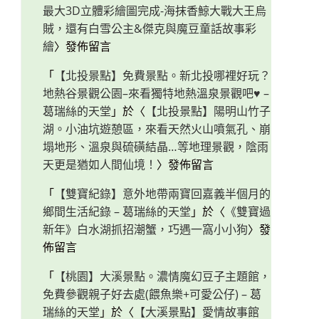
最大3D立體彩繪圖完成-海抹香鯨大戰大王烏
賊，還有白雪公主&傑克與魔豆童話故事彩
繪
〉發佈留言
「
【北投景點】免費景點。新北投哪裡好玩？
地熱谷景觀公園–來看獨特地熱溫泉景觀吧♥ –
葛瑞絲的天堂
」於〈
【北投景點】陽明山竹子
湖。小油坑遊憩區，來看天然火山噴氣孔、崩
塌地形、溫泉與硫磺結晶…等地理景觀，陰雨
天更是猶如人間仙境！
〉發佈留言
「
【雙寶紀錄】意外地帶兩寶回嘉義半個月的
鄉間生活紀錄 – 葛瑞絲的天堂
」於〈
《雙寶過
新年》白水湖抓招潮蟹，巧遇一窩小小狗
〉發
佈留言
「
【桃園】大溪景點。濃情魔幻豆子主題館，
免費參觀親子好去處(餵魚樂+可愛公仔) – 葛
瑞絲的天堂
」於〈
【大溪景點】愛情故事館