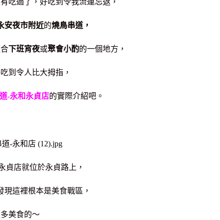
經有吃過了，好吃到令我流連忘返，
永安夜市附近
的
燒鳥串道，
適合
下班宵夜
或
聚會小酌
的一個地方，
好吃到令人比大拇指，
道-永和永貞店
的實際介紹吧。
和永貞店就位於永貞路上，
發現這裡根本是美食戰區，
超多美食的～