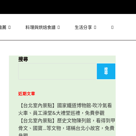
推薦
料理與烘焙食譜
生活分享
Toggle
website
搜尋
搜
尋
search
近期文章
【台北室內景點】國家鐵道博物館-吹冷氣看
火車、員工澡堂&大禮堂巡禮，免費參觀
【台北室內景點】歷史文物陳列館，看得到甲
骨文、國寶…等文物，堪稱台北小故宮，免費
參觀