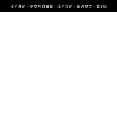
Skip
你 所 做 的 ， 要 交 託 耶 和 華 ， 你 所 謀 的 ， 就 必 成 立 。 箴 16:3
to
content