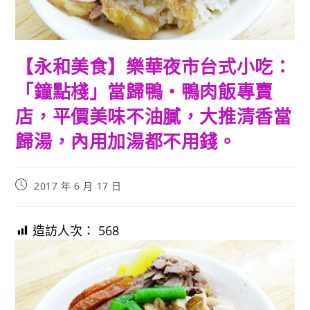
【永和美食】樂華夜市台式小吃：
「鐘點棧」當歸鴨‧鴨肉飯專賣
店，平價美味不油膩，大推清香當
歸湯，內用加湯都不用錢。
Post
2017 年 6 月 17 日
published:
造訪人次：
568