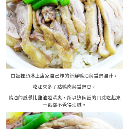
白飯裡頭淋上店家自己炸的新鮮鴨油與當歸湯汁，
吃起來多了點鴨肉與當歸香，
鴨油的感覺比雞油還清爽，所以這碗飯的口感吃起來
一點都不覺得油膩。