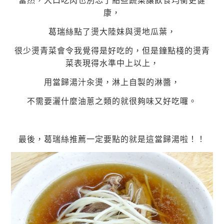
當然，大口吃肉也別忘了點些蔬菜讓飲食均衡更健
康，
葛瑞絲點了燙大陸妹與燙地瓜葉，
很少燙青菜會令我覺得是好吃的，但是鐘點棧的燙青
菜表現得水準中上以上，
用當歸湯汁汆燙，淋上自製的淋醬，
不需要灑什麼油蔥之類的就很夠味又好吃囉。
最後，葛瑞絲推薦一定要點的就是這當歸湯啦！！