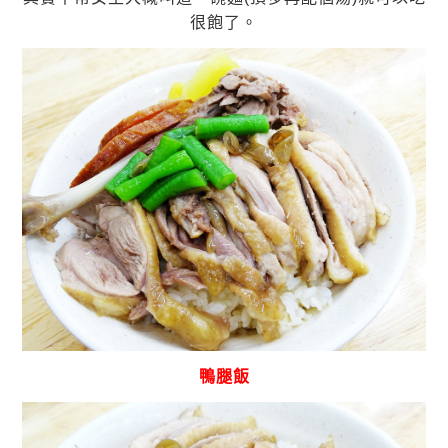
很飽了。
鴨腿飯