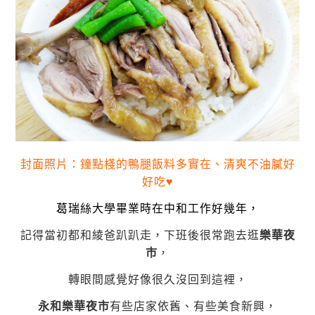
封面照片：鐘點棧的鴨腿飯料多實在、清爽不油膩好
好吃♥
葛瑞絲大學畢業時在中和工作好幾年，
記得當初都和綾爸趴趴走，下班後很常跑去逛
樂華夜
市
，
轉眼間感覺好像很久沒回到這裡，
永和樂華夜市
有些店家依舊、有些美食新興，