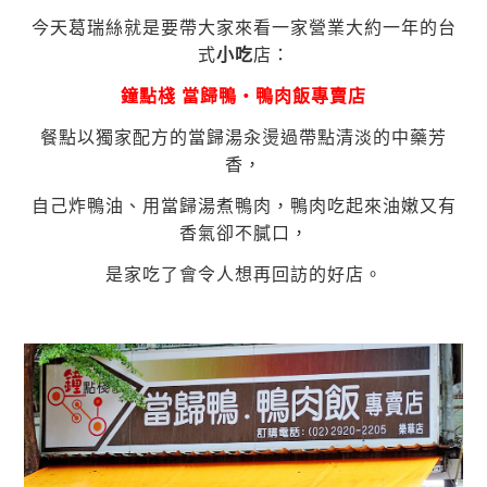
今天葛瑞絲就是要帶大家來看一家營業大約一年的台
式
小吃
店：
鐘點棧 當歸鴨‧鴨肉飯專賣店
餐點以獨家配方的當歸湯汆燙過帶點清淡的中藥芳
香，
自己炸鴨油、用當歸湯煮鴨肉，鴨肉吃起來油嫩又有
香氣卻不膩口，
是家吃了會令人想再回訪的好店。