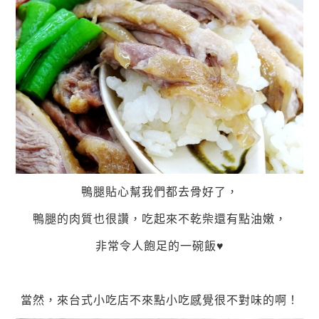
鴨腿貼心幫我們都去骨好了，
鴨腿的肉質也很讚，吃起來不乾柴還有點油嫩，
非常令人飽足的一碗飯♥
當然，來台式小吃店不來點小吃感覺很不對味的啊！