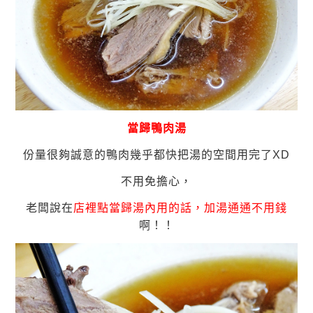
當歸鴨肉湯
份量很夠誠意的鴨肉幾乎都快把湯的空間用完了XD
不用免擔心，
老闆說在
店裡點當歸湯內用的話，加湯通通不用錢
啊！！