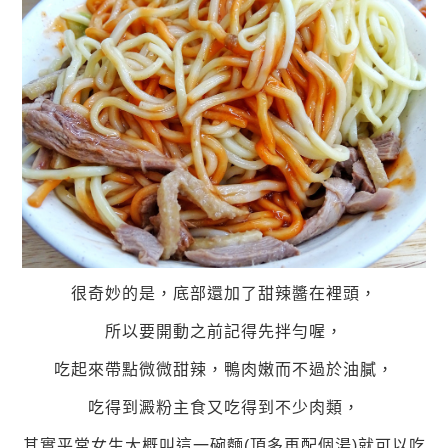
很奇妙的是，底部還加了甜辣醬在裡頭，
所以要開動之前記得先拌勻喔，
吃起來帶點微微甜辣，鴨肉嫩而不過於油膩，
吃得到澱粉主食又吃得到不少肉類，
其實平常女生大概叫這一碗麵(頂多再配個湯)就可以吃