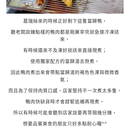
葛瑞絲來的時候正好剩下這隻當歸鴨，
聽老闆說鐘點棧的鴨肉都是剛屠宰完就急速冷凍送
來，
有時候還來不及凍好就送來直接現煮；
使用獨家配方的當歸湯去熬煮，
因此鴨肉煮出來會帶點當歸湯的褐色色澤與微微香
氣；
而且為了保持肉質口感，店家堅持不一次煮太多隻，
鴨肉快缺貨時才會趕緊追補再現煮，
所以有時候可能會聽到店家說要再等個幾分鐘，
想要品嘗美食的朋友只好多點耐心囉^^